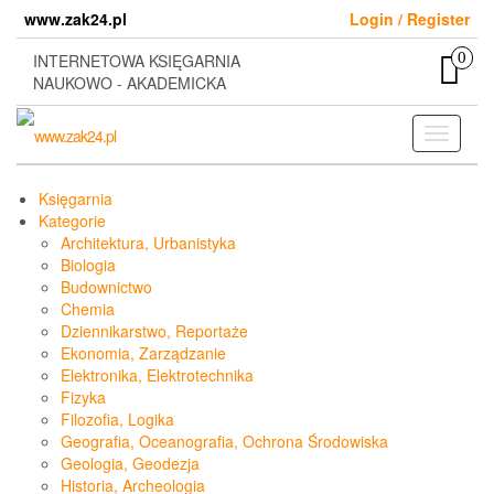
Skip
www.zak24.pl
Login / Register
to
the
0
INTERNETOWA KSIĘGARNIA
content
NAUKOWO - AKADEMICKA
Toggle
navigati
Księgarnia
Kategorie
Architektura, Urbanistyka
Biologia
Budownictwo
Chemia
Dziennikarstwo, Reportaże
Ekonomia, Zarządzanie
Elektronika, Elektrotechnika
Fizyka
Filozofia, Logika
Geografia, Oceanografia, Ochrona Środowiska
Geologia, Geodezja
Historia, Archeologia