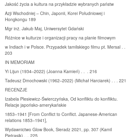
Jakość życia a kultura na przykładzie wybranych państw
Azji Wschodniej – Chin, Japonii, Korei Południowej i
Hongkongu 189
Mgr inż. Jakub Maj, Uniwersytet Gdański
Różnice w kulturze i organizacji pracy na planie filmowym
w Indiach i w Polsce. Przypadek tamilskiego filmu pt. Mersal . .
203
IN MEMORIAM
Yi Lijun (1934–2022) (Joanna Kamień) . . . 216
Tadeusz Dmochowski (1962–2022) (Michał Harciarek) . . . 221
RECENZJE
Izabela Plesiewicz-Świerczyńska, Od konfliktu do konfliktu.
Relacje japońsko-amerykańskie
1853–1941 [From Conflict to Conflict. Japanese-American
relations 1853–1941],
Wydawnictwo Glow Book, Sieradz 2021, pp. 307 (Kamil
Pietrasik) . .. 225