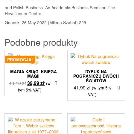
and Polish Business. An Academic-Business Seminar, The
Hevelianum Centre,
Gdańsk, 26 May 2022 (Milena Szabat) 229
Podobne produkty
PROMOCJA!
MAGIA KSIĄG. KSIĘGA
DYBUK NA
MAGII
POGRANICZU DWÓCH
ŚWIATÓW
Pierwotna
Aktualna
44,10
zł
39,99
zł
(w
41,99
zł
(w tym 5%
cena
cena
tym 5% VAT)
VAT)
wynosiła:
wynosi:
44,10 zł.
39,99 zł.