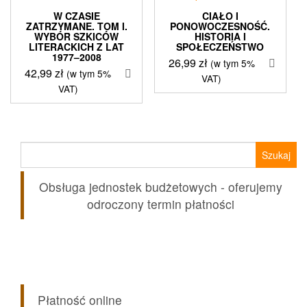
W CZASIE
CIAŁO I
ZATRZYMANE. TOM I.
PONOWOCZESNOŚĆ.
WYBÓR SZKICÓW
HISTORIA I
LITERACKICH Z LAT
SPOŁECZEŃSTWO
1977–2008
26,99
zł
(w tym 5%
42,99
zł
(w tym 5%
VAT)
VAT)
Szukaj:
Obsługa jednostek budżetowych - oferujemy
odroczony termin płatności
Płatność online