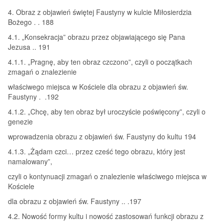
4. Obraz z objawień świętej Faustyny w kulcie Miłosierdzia
Bożego . . 188
4.1. „Konsekracja” obrazu przez objawiającego się Pana
Jezusa .. 191
4.1.1. „Pragnę, aby ten obraz czczono”, czyli o początkach
zmagań o znalezienie
właściwego miejsca w Kościele dla obrazu z objawień św.
Faustyny . .192
4.1.2. „Chcę, aby ten obraz był uroczyście poświęcony”, czyli o
genezie
wprowadzenia obrazu z objawień św. Faustyny do kultu 194
4.1.3. „Żądam czci… przez cześć tego obrazu, który jest
namalowany”,
czyli o kontynuacji zmagań o znalezienie właściwego miejsca w
Kościele
dla obrazu z objawień św. Faustyny .. .197
4.2. Nowość formy kultu i nowość zastosowań funkcji obrazu z