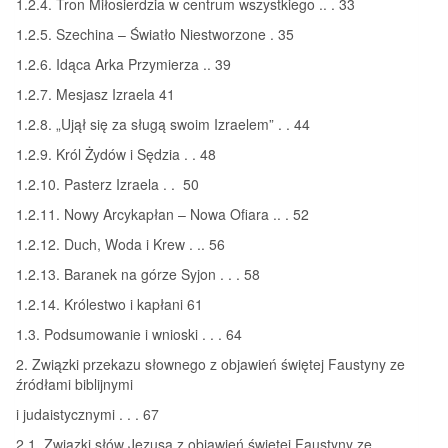
1.2.4. Tron Miłosierdzia w centrum wszystkiego .. . 33
1.2.5. Szechina – Światło Niestworzone . 35
1.2.6. Idąca Arka Przymierza .. 39
1.2.7. Mesjasz Izraela 41
1.2.8. „Ujął się za sługą swoim Izraelem” . . 44
1.2.9. Król Żydów i Sędzia . . 48
1.2.10. Pasterz Izraela . . 50
1.2.11. Nowy Arcykapłan – Nowa Ofiara .. . 52
1.2.12. Duch, Woda i Krew . .. 56
1.2.13. Baranek na górze Syjon . . . 58
1.2.14. Królestwo i kapłani 61
1.3. Podsumowanie i wnioski . . . 64
2. Związki przekazu słownego z objawień świętej Faustyny ze
źródłami biblijnymi
i judaistycznymi . . . 67
2.1. Związki słów Jezusa z objawień świętej Faustyny ze