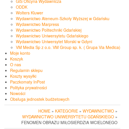
GiS Oficyna Wydawnicza
ODDK
Wolters Kluwer
Wydawnictwo Ateneum-Szkoły Wyższej w Gdańsku
Wydawnictwo Marpress
Wydawnictwo Politechniki Gdańskiej
Wydawnictwo Uniwersytetu Gdańskiego
Wydawnictwo Uniwersytet Morski w Gdyni
VM Media Sp z o.o. VM Group sp. k. ( Grupa Via Medica)
Moje konto
Koszyk
O nas
Regulamin sklepu
Koszty wysyłki
Paczkomaty InPost
Polityka prywatności
Nowości
Obsługa jednostek budżetowych
HOME
»
KATEGORIE
»
WYDAWNICTWO
»
WYDAWNICTWO UNIWERSYTETU GDAŃSKIEGO
»
FENOMEN OBRAZU MIŁOSIERDZIA WCIELONEGO