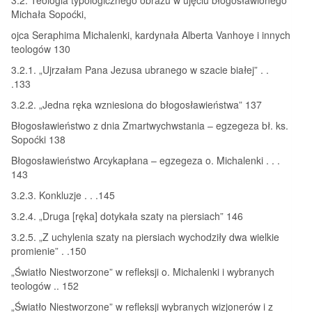
Michała Sopoćki,
ojca Seraphima Michalenki, kardynała Alberta Vanhoye i innych
teologów 130
3.2.1. „Ujrzałam Pana Jezusa ubranego w szacie białej” . .
.133
3.2.2. „Jedna ręka wzniesiona do błogosławieństwa” 137
Błogosławieństwo z dnia Zmartwychwstania – egzegeza bł. ks.
Sopoćki 138
Błogosławieństwo Arcykapłana – egzegeza o. Michalenki . . .
143
3.2.3. Konkluzje . . .145
3.2.4. „Druga [ręka] dotykała szaty na piersiach” 146
3.2.5. „Z uchylenia szaty na piersiach wychodziły dwa wielkie
promienie” . .150
„Światło Niestworzone” w refleksji o. Michalenki i wybranych
teologów .. 152
„Światło Niestworzone” w refleksji wybranych wizjonerów i z