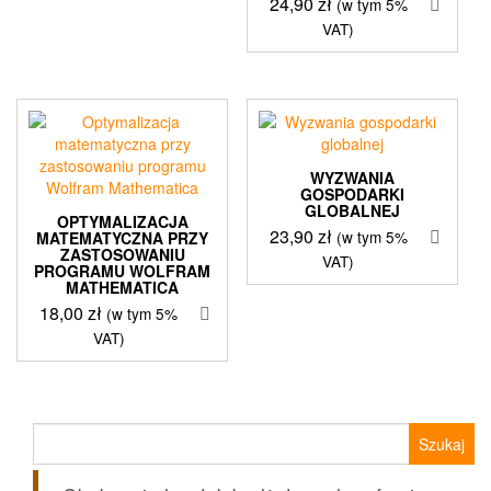
24,90
zł
(w tym 5%
VAT)
WYZWANIA
GOSPODARKI
GLOBALNEJ
OPTYMALIZACJA
23,90
zł
(w tym 5%
MATEMATYCZNA PRZY
ZASTOSOWANIU
VAT)
PROGRAMU WOLFRAM
MATHEMATICA
18,00
zł
(w tym 5%
VAT)
Szukaj: