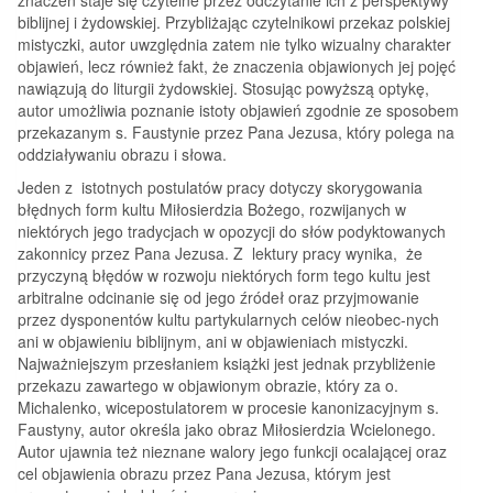
biblijnej i żydowskiej. Przybliżając czytelnikowi przekaz polskiej
mistyczki, autor uwzględnia zatem nie tylko wizualny charakter
objawień, lecz również fakt, że znaczenia objawionych jej pojęć
nawiązują do liturgii żydowskiej. Stosując powyższą optykę,
autor umożliwia poznanie istoty objawień zgodnie ze sposobem
przekazanym s. Faustynie przez Pana Jezusa, który polega na
oddziaływaniu obrazu i słowa.
Jeden z istotnych postulatów pracy dotyczy skorygowania
błędnych form kultu Miłosierdzia Bożego, rozwijanych w
niektórych jego tradycjach w opozycji do słów podyktowanych
zakonnicy przez Pana Jezusa. Z lektury pracy wynika, że
przyczyną błędów w rozwoju niektórych form tego kultu jest
arbitralne odcinanie się od jego źródeł oraz przyjmowanie
przez dysponentów kultu partykularnych celów nieobec-nych
ani w objawieniu biblijnym, ani w objawieniach mistyczki.
Najważniejszym przesłaniem książki jest jednak przybliżenie
przekazu zawartego w objawionym obrazie, który za o.
Michalenko, wicepostulatorem w procesie kanonizacyjnym s.
Faustyny, autor określa jako obraz Miłosierdzia Wcielonego.
Autor ujawnia też nieznane walory jego funkcji ocalającej oraz
cel objawienia obrazu przez Pana Jezusa, którym jest