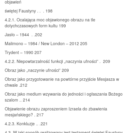
objawień
świętej Faustyny . . . 198
4.2.1. Ocalająca moc objawionego obrazu na tle
dotychczasowych form kultu 199
Jasło – 1944 . .202
Malimono – 1984 / New London – 2012 205
Trydent – 1990 207
4.2.2. Niepowtarzalność funkcji „naczynia ufności” . 209
Obraz jako „naczynie ufności” 209
Obraz jako przygotowanie na powtórne przyjście Mesjasza w
chwale .212
Obraz jako medium wzywania do jedności i ogłaszania Bożego
szalom .. 214
Objawienie obrazu zaproszeniem Izraela do zbawienia
mesjańskiego? . 217
4.2.3. Konkluzje .. .221
4.3. W jaki sposób realizowany jest testament świętej Faustyny