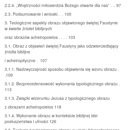
2.2.4. „Wnętrzności miłosierdzia Bożego otwarte dla nas” . .. 97
2.3. Podsumowanie i wnioski . . 100
3. Teologiczne aspekty obrazu objawionego świętej Faustynie
w świetle źródeł biblijnych
oraz obrazów acheiropoietos . . . . 103
3.1. Obraz z objawień świętej Faustyny jako odzwierciedlający
źródła biblijne
i acheiropityczne . 107
3.1.1. Nadzwyczajność sposobu objawienia się wzoru obrazu .
.109
3.1.2. Bezprecedensowość wykonania typologicznego obrazu .
113
3.1.3. Związki wizerunku Jezusa z typologicznego obrazu
z obrazami acheiropoietos 118
3.1.4. Wykonanie obrazu w kontekście biblijnej idei
posłuszeństwa i ufności 126
3.2. Teologia typologicznego obrazu w ujęciu błogosławionego