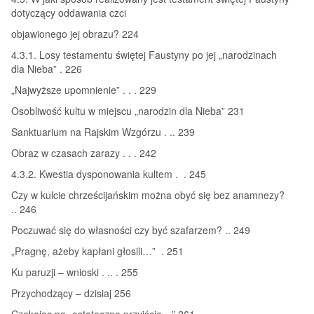
dotyczący oddawania czci
objawionego jej obrazu? 224
4.3.1. Losy testamentu świętej Faustyny po jej „narodzinach
dla Nieba” . 226
„Najwyższe upomnienie” . . . 229
Osobliwość kultu w miejscu „narodzin dla Nieba” 231
Sanktuarium na Rajskim Wzgórzu . .. 239
Obraz w czasach zarazy . . . 242
4.3.2. Kwestia dysponowania kultem . . 245
Czy w kulcie chrześcijańskim można obyć się bez anamnezy?
.. 246
Poczuwać się do własności czy być szafarzem? .. 249
„Pragnę, ażeby kapłani głosili…” . 251
Ku paruzji – wnioski . .. . 255
Przychodzący – dzisiaj 256
Czekając na „ostateczne przyjście…” 261