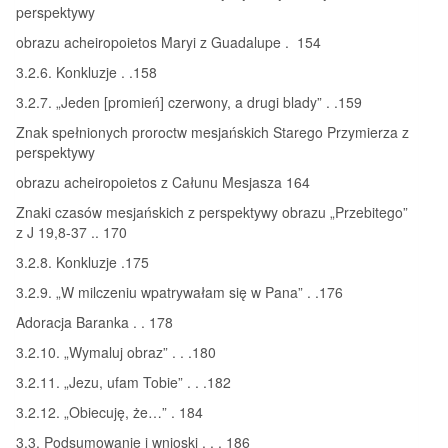
perspektywy
obrazu acheiropoietos Maryi z Guadalupe . 154
3.2.6. Konkluzje . .158
3.2.7. „Jeden [promień] czerwony, a drugi blady” . .159
Znak spełnionych proroctw mesjańskich Starego Przymierza z
perspektywy
obrazu acheiropoietos z Całunu Mesjasza 164
Znaki czasów mesjańskich z perspektywy obrazu „Przebitego”
z J 19,8-37 .. 170
3.2.8. Konkluzje .175
3.2.9. „W milczeniu wpatrywałam się w Pana” . .176
Adoracja Baranka . . 178
3.2.10. „Wymaluj obraz” . . .180
3.2.11. „Jezu, ufam Tobie” . . .182
3.2.12. „Obiecuję, że…” . 184
3.3. Podsumowanie i wnioski . . . 186