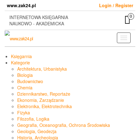
Skip
www.zak24.pl
Login / Register
to
the
0
INTERNETOWA KSIĘGARNIA
content
NAUKOWO - AKADEMICKA
Toggle
navigati
Księgarnia
Kategorie
Architektura, Urbanistyka
Biologia
Budownictwo
Chemia
Dziennikarstwo, Reportaże
Ekonomia, Zarządzanie
Elektronika, Elektrotechnika
Fizyka
Filozofia, Logika
Geografia, Oceanografia, Ochrona Środowiska
Geologia, Geodezja
Historia, Archeologia