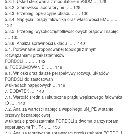
5.3.1. Układ sterowania z modulatorem VSDM … 126
5.3.2. Stanowisko laboratoryjne ….. 128
5.3.3. Przebiegi operacyjne układu …… 130
5.3.4. Napięcia i prądy falownika oraz właściwości EMC …..
132
5.3.5. Przebiegi wysokoczęstotliwościowych prądów i napięć
…. 135
5.3.6. Analiza sprawności układu …… 140
5.4. Porównanie proponowanej topologii z innymi
rozwiązaniami przekształtników
PQRDCLI ……… 142
6. PODSUMOWANIE …… 146
6.1. Wnioski oraz dalsze perspektywy rozwoju układów
PQRDCLI do zastosowań
w układach napędowych … 146
7. DODATEK …. 148
7.1. Wartość średnia i skuteczna prądu wejściowego falownika
iO ….. 148
7.2. Analiza wartości napięcia wspólnego uN_PE w stanie
przerwy beznapięciowej
w układzie przekształtnika PQRDCLI z dwoma tranzystorami
separującymi T1, T4 ….. 150
7.3. Analiza teoretyczna sprawności przekształtnika PQRDCLI