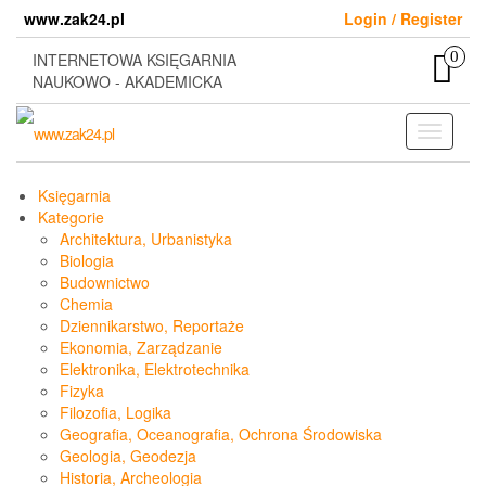
Skip
www.zak24.pl
Login / Register
to
the
0
INTERNETOWA KSIĘGARNIA
content
NAUKOWO - AKADEMICKA
Toggle
navigati
Księgarnia
Kategorie
Architektura, Urbanistyka
Biologia
Budownictwo
Chemia
Dziennikarstwo, Reportaże
Ekonomia, Zarządzanie
Elektronika, Elektrotechnika
Fizyka
Filozofia, Logika
Geografia, Oceanografia, Ochrona Środowiska
Geologia, Geodezja
Historia, Archeologia