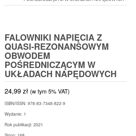
FALOWNIKI NAPIĘCIA Z
QUASI-REZONANSOWYM
OBWODEM
POŚREDNICZĄCYM W
UKŁADACH NAPĘDOWYCH
24,99
zł
(w tym 5% VAT)
ISBN/ISSN:
978-83-7348-822-9
Wydanie:
1
Rok publikacji:
2021
Stron:
168