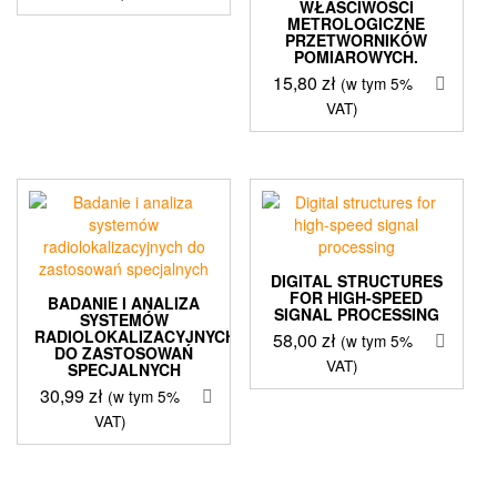
WŁAŚCIWOŚCI
METROLOGICZNE
PRZETWORNIKÓW
POMIAROWYCH.
15,80
zł
(w tym 5%
VAT)
DIGITAL STRUCTURES
FOR HIGH-SPEED
BADANIE I ANALIZA
SIGNAL PROCESSING
SYSTEMÓW
RADIOLOKALIZACYJNYCH
58,00
zł
(w tym 5%
DO ZASTOSOWAŃ
VAT)
SPECJALNYCH
30,99
zł
(w tym 5%
VAT)