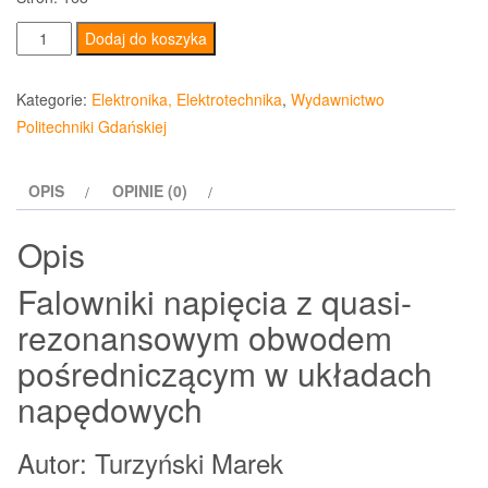
ilość
Dodaj do koszyka
Falowniki
napięcia
Kategorie:
Elektronika, Elektrotechnika
,
Wydawnictwo
z
Politechniki Gdańskiej
quasi-
rezonansowym
OPIS
OPINIE (0)
obwodem
pośredniczącym
Opis
w
układach
Falowniki napięcia z quasi-
napędowych
rezonansowym obwodem
pośredniczącym w układach
napędowych
Autor: Turzyński Marek