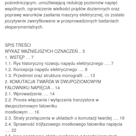
pośredniczącym, umożliwiającą redukcję poziomów napięć
wspólnych, ograniczenie wielkości prądów doziemnych oraz
poprawę warunków zasilania maszyny elektrycznej, co zostało
pozytywnie zweryfikowane w przeprowadzonych badaniach
eksperymentalnych.
SPIS TREŚCI
WYKAZ WAŻNIEJSZYCH OZNACZEŃ .. 5
1. WSTĘP … 7
1.1. Rys historyczny rozwoju napędu elektrycznego …. 7
1.2. Koncepcja napędu elektrycznego …. 8
1.3. Przedmiot oraz struktura monografii …. 13
2. KOMUTACJA TWARDA W DWUPOZIOMOWYM
FALOWNIKU NAPIĘCIA .. 14
2.1. Wprowadzenie …. 14
2.2. Proces włączania i wyłączania tranzystora w
dwupoziomowym falowniku
mostkowym … 16
2.3. Straty przełączenia w układach o komutacji twardej …. 19
2.4. Sprawność trójfazowego mostkowego falownika napięcia
…. 22
2.5. Inne negatywne efekty wynikające z twardej komutacji