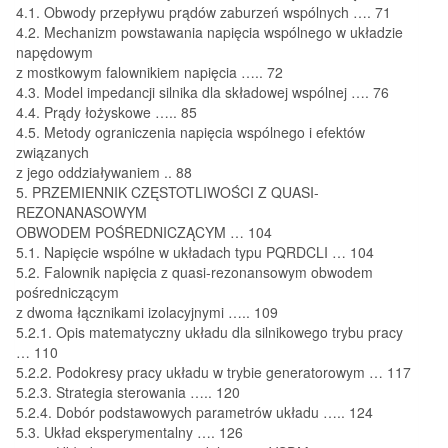
4.1. Obwody przepływu prądów zaburzeń wspólnych …. 71
4.2. Mechanizm powstawania napięcia wspólnego w układzie
napędowym
z mostkowym falownikiem napięcia ….. 72
4.3. Model impedancji silnika dla składowej wspólnej …. 76
4.4. Prądy łożyskowe ….. 85
4.5. Metody ograniczenia napięcia wspólnego i efektów
związanych
z jego oddziaływaniem .. 88
5. PRZEMIENNIK CZĘSTOTLIWOŚCI Z QUASI-
REZONANASOWYM
OBWODEM POŚREDNICZĄCYM … 104
5.1. Napięcie wspólne w układach typu PQRDCLI … 104
5.2. Falownik napięcia z quasi-rezonansowym obwodem
pośredniczącym
z dwoma łącznikami izolacyjnymi ….. 109
5.2.1. Opis matematyczny układu dla silnikowego trybu pracy
… 110
5.2.2. Podokresy pracy układu w trybie generatorowym … 117
5.2.3. Strategia sterowania ….. 120
5.2.4. Dobór podstawowych parametrów układu ….. 124
5.3. Układ eksperymentalny …. 126