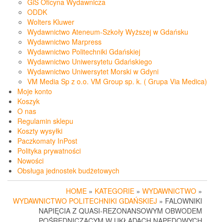
GiS Oficyna Wydawnicza
ODDK
Wolters Kluwer
Wydawnictwo Ateneum-Szkoły Wyższej w Gdańsku
Wydawnictwo Marpress
Wydawnictwo Politechniki Gdańskiej
Wydawnictwo Uniwersytetu Gdańskiego
Wydawnictwo Uniwersytet Morski w Gdyni
VM Media Sp z o.o. VM Group sp. k. ( Grupa Via Medica)
Moje konto
Koszyk
O nas
Regulamin sklepu
Koszty wysyłki
Paczkomaty InPost
Polityka prywatności
Nowości
Obsługa jednostek budżetowych
HOME
»
KATEGORIE
»
WYDAWNICTWO
»
WYDAWNICTWO POLITECHNIKI GDAŃSKIEJ
» FALOWNIKI
NAPIĘCIA Z QUASI-REZONANSOWYM OBWODEM
POŚREDNICZĄCYM W UKŁADACH NAPĘDOWYCH