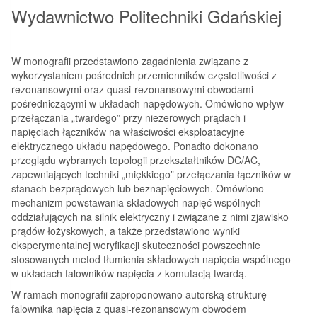
Wydawnictwo Politechniki Gdańskiej
W monografii przedstawiono zagadnienia związane z
wykorzystaniem pośrednich przemienników częstotliwości z
rezonansowymi oraz quasi-rezonansowymi obwodami
pośredniczącymi w układach napędowych. Omówiono wpływ
przełączania „twardego” przy niezerowych prądach i
napięciach łączników na właściwości eksploatacyjne
elektrycznego układu napędowego. Ponadto dokonano
przeglądu wybranych topologii przekształtników DC/AC,
zapewniających techniki „miękkiego” przełączania łączników w
stanach bezprądowych lub beznapięciowych. Omówiono
mechanizm powstawania składowych napięć wspólnych
oddziałujących na silnik elektryczny i związane z nimi zjawisko
prądów łożyskowych, a także przedstawiono wyniki
eksperymentalnej weryfikacji skuteczności powszechnie
stosowanych metod tłumienia składowych napięcia wspólnego
w układach falowników napięcia z komutacją twardą.
W ramach monografii zaproponowano autorską strukturę
falownika napięcia z quasi-rezonansowym obwodem