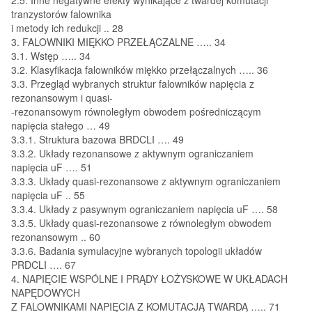
tranzystorów falownika
i metody ich redukcji .. 28
3. FALOWNIKI MIĘKKO PRZEŁĄCZALNE ….. 34
3.1. Wstęp ….. 34
3.2. Klasyfikacja falowników miękko przełączalnych ….. 36
3.3. Przegląd wybranych struktur falowników napięcia z
rezonansowym i quasi-
-rezonansowym równoległym obwodem pośredniczącym
napięcia stałego … 49
3.3.1. Struktura bazowa BRDCLI …. 49
3.3.2. Układy rezonansowe z aktywnym ograniczaniem
napięcia uF …. 51
3.3.3. Układy quasi-rezonansowe z aktywnym ograniczaniem
napięcia uF .. 55
3.3.4. Układy z pasywnym ograniczaniem napięcia uF …. 58
3.3.5. Układy quasi-rezonansowe z równoległym obwodem
rezonansowym .. 60
3.3.6. Badania symulacyjne wybranych topologii układów
PRDCLI …. 67
4. NAPIĘCIE WSPÓLNE I PRĄDY ŁOŻYSKOWE W UKŁADACH
NAPĘDOWYCH
Z FALOWNIKAMI NAPIĘCIA Z KOMUTACJĄ TWARDĄ ….. 71