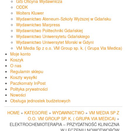
GiS Oficyna Wydawnicza
ODDK
Wolters Kluwer
Wydawnictwo Ateneum-Szkoły Wyższej w Gdańsku
Wydawnictwo Marpress
Wydawnictwo Politechniki Gdańskiej
Wydawnictwo Uniwersytetu Gdańskiego
Wydawnictwo Uniwersytet Morski w Gdyni
VM Media Sp z o.o. VM Group sp. k. ( Grupa Via Medica)
Moje konto
Koszyk
O nas
Regulamin sklepu
Koszty wysyłki
Paczkomaty InPost
Polityka prywatności
Nowości
Obsługa jednostek budżetowych
HOME
»
KATEGORIE
»
WYDAWNICTWO
»
VM MEDIA SP Z
O.O. VM GROUP SP. K. ( GRUPA VIA MEDICA)
»
ELEKTROCHEMIOTERAPIA – PRZYDATNOŚĆ KLINICZNA
W LECZENIU NOWOTWORÓW