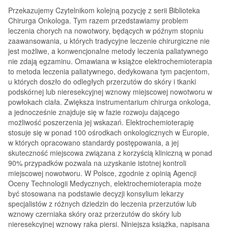
Przekazujemy Czytelnikom kolejną pozycję z serii Biblioteka
Chirurga Onkologa. Tym razem przedstawiamy problem
leczenia chorych na nowotwory, będących w późnym stopniu
zaawansowania, u których tradycyjne leczenie chirurgiczne nie
jest możliwe, a konwencjonalne metody leczenia paliatywnego
nie zdają egzaminu. Omawiana w książce elektrochemioterapia
to metoda leczenia paliatywnego, dedykowana tym pacjentom,
u których doszło do odległych przerzutów do skóry i tkanki
podskórnej lub nieresekcyjnej wznowy miejscowej nowotworu w
powłokach ciała. Zwiększa instrumentarium chirurga onkologa,
a jednocześnie znajduje się w fazie rozwoju dającego
możliwość poszerzenia jej wskazań. Elektrochemioterapię
stosuje się w ponad 100 ośrodkach onkologicznych w Europie,
w których opracowano standardy postępowania, a jej
skuteczność miejscowa związana z korzyścią kliniczną w ponad
90% przypadków pozwala na uzyskanie istotnej kontroli
miejscowej nowotworu. W Polsce, zgodnie z opinią Agencji
Oceny Technologii Medycznych, elektrochemioterapia może
być stosowana na podstawie decyzji konsylium lekarzy
specjalistów z różnych dziedzin do leczenia przerzutów lub
wznowy czerniaka skóry oraz przerzutów do skóry lub
nieresekcyjnej wznowy raka piersi. Niniejsza książka, napisana