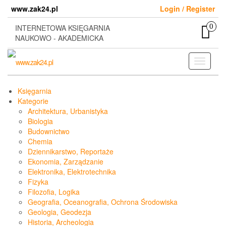
Skip
www.zak24.pl
Login / Register
to
the
0
INTERNETOWA KSIĘGARNIA
content
NAUKOWO - AKADEMICKA
Toggle
navigati
Księgarnia
Kategorie
Architektura, Urbanistyka
Biologia
Budownictwo
Chemia
Dziennikarstwo, Reportaże
Ekonomia, Zarządzanie
Elektronika, Elektrotechnika
Fizyka
Filozofia, Logika
Geografia, Oceanografia, Ochrona Środowiska
Geologia, Geodezja
Historia, Archeologia