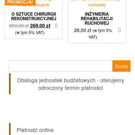
PROMOCJA!
O SZTUCE CHIRURGII
INŻYNIERIA
REKONSTRUKCYJNEJ
REHABILITACJI
RUCHOWEJ
Pierwotna
Aktualna
650,00
zł
269,00
zł
26,00
zł
(w tym 5%
cena
cena
(w tym 5% VAT)
VAT)
wynosiła:
wynosi:
650,00 zł.
269,00 zł.
Szukaj:
Obsługa jednostek budżetowych - oferujemy
odroczony termin płatności
Płatność online