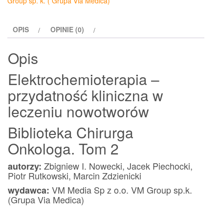
Group sp. k. ( Grupa Via Medica)
kliniczna
w
OPIS
OPINIE (0)
leczeniu
nowotworów
Opis
Elektrochemioterapia –
przydatność kliniczna w
leczeniu nowotworów
Biblioteka Chirurga
Onkologa. Tom 2
Zbigniew I. Nowecki, Jacek Piechocki,
autorzy:
Piotr Rutkowski, Marcin Zdzienicki
VM Media Sp z o.o. VM Group sp.k.
wydawca:
(Grupa Via Medica)