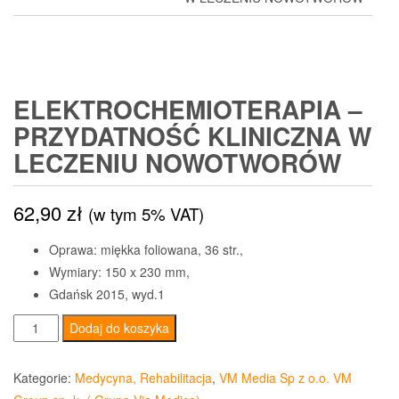
ELEKTROCHEMIOTERAPIA –
PRZYDATNOŚĆ KLINICZNA W
LECZENIU NOWOTWORÓW
62,90
zł
(w tym 5% VAT)
Oprawa: miękka foliowana, 36 str.,
Wymiary: 150 x 230 mm,
Gdańsk 2015, wyd.1
ilość
Dodaj do koszyka
Elektrochemioterapia
-
Kategorie:
Medycyna, Rehabilitacja
,
VM Media Sp z o.o. VM
przydatność