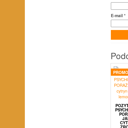
E-mail
*
Pod
PROMO
POZY
PSYC
POR
JA
CY
ZR