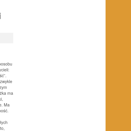
i
sposobu
ieli:
ść”.
 zwykle
szym
ążka ma
i,
e. Ma
ność.
łych
to,