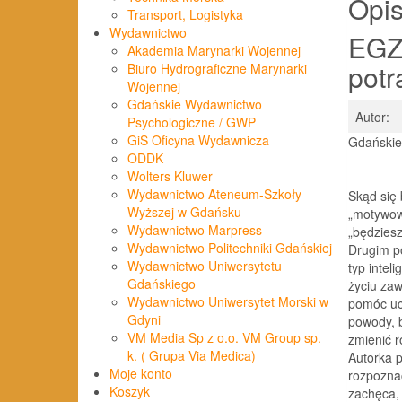
Opi
Transport, Logistyka
Wydawnictwo
EGZ
Akademia Marynarki Wojennej
potr
Biuro Hydrograficzne Marynarki
Wojennej
Gdańskie Wydawnictwo
Autor:
Psychologiczne / GWP
GiS Oficyna Wydawnicza
Gdańskie
ODDK
Wolters Kluwer
Wydawnictwo Ateneum-Szkoły
Skąd się 
Wyższej w Gdańsku
„motywowa
Wydawnictwo Marpress
„będziesz
Wydawnictwo Politechniki Gdańskiej
Drugim p
Wydawnictwo Uniwersytetu
typ intel
Gdańskiego
życiu za
Wydawnictwo Uniwersytet Morski w
pomóc uc
Gdyni
powody, 
VM Media Sp z o.o. VM Group sp.
zmienić 
k. ( Grupa Via Medica)
Autorka p
Moje konto
rozpozna
Koszyk
zachęca, 