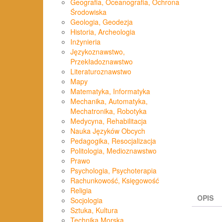
Geografia, Oceanografia, Ochrona
Środowiska
Geologia, Geodezja
Historia, Archeologia
Inżynieria
Językoznawstwo,
Przekładoznawstwo
Literaturoznawstwo
Mapy
Matematyka, Informatyka
Mechanika, Automatyka,
Mechatronika, Robotyka
Medycyna, Rehabilitacja
Nauka Języków Obcych
Pedagogika, Resocjalizacja
Politologia, Medioznawstwo
Prawo
Psychologia, Psychoterapia
Rachunkowość, Księgowość
Religia
OPIS
Socjologia
Sztuka, Kultura
Technika Morska