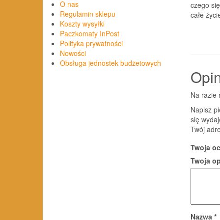
O nas
czego si
Regulamin sklepu
całe życi
Koszty wysyłki
Paczkomaty InPost
Polityka prywatności
Nowości
Obsługa jednostek budżetowych
Opin
Na razie 
Napisz pi
się wydaj
Twój adre
Twoja o
Twoja o
Nazwa
*