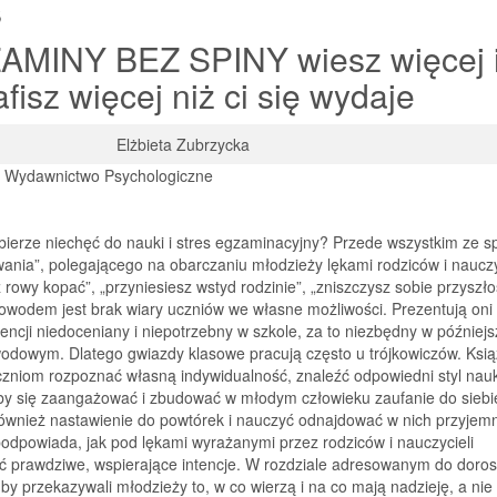
s
AMINY BEZ SPINY wiesz więcej 
afisz więcej niż ci się wydaje
Elżbieta Zubrzycka
 Wydawnictwo Psychologiczne
bierze niechęć do nauki i stres egzaminacyjny? Przede wszystkim ze 
nia”, polegającego na obarczaniu młodzieży lękami rodziców i nauczyc
 rowy kopać”, „przyniesiesz wstyd rodzinie”, „zniszczysz sobie przyszło
owodem jest brak wiary uczniów we własne możliwości. Prezentują oni
igencji niedoceniany i niepotrzebny w szkole, za to niezbędny w później
wodowym. Dlatego gwiazdy klasowe pracują często u trójkowiczów. Ksi
zniom rozpoznać własną indywidualność, znaleźć odpowiedni styl nauk
by się zaangażować i zbudować w młodym człowieku zaufanie do siebi
również nastawienie do powtórek i nauczyć odnajdować w nich przyjem
odpowiada, jak pod lękami wyrażanymi przez rodziców i nauczycieli
ć prawdziwe, wspierające intencje. W rozdziale adresowanym do doros
by przekazywali młodzieży to, w co wierzą i na co mają nadzieję, a nie 