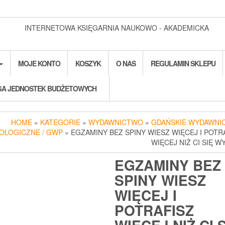
INTERNETOWA KSIĘGARNIA NAUKOWO - AKADEMICKA
MOJE KONTO
KOSZYK
O NAS
REGULAMIN SKLEPU
A JEDNOSTEK BUDŻETOWYCH
HOME
»
KATEGORIE
»
WYDAWNICTWO
»
GDAŃSKIE WYDAWNI
OLOGICZNE / GWP
» EGZAMINY BEZ SPINY WIESZ WIĘCEJ I POTR
WIĘCEJ NIŻ CI SIĘ W
EGZAMINY BEZ
SPINY WIESZ
WIĘCEJ I
POTRAFISZ