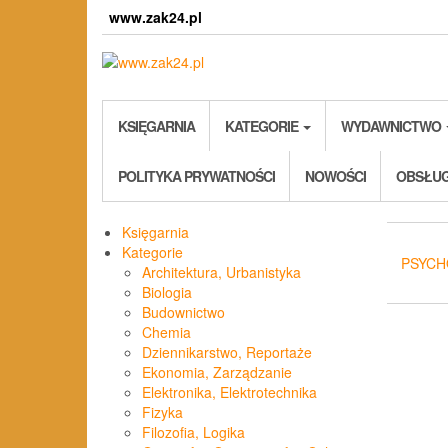
Skip
www.zak24.pl
to
the
content
KSIĘGARNIA
KATEGORIE
WYDAWNICTWO
POLITYKA PRYWATNOŚCI
NOWOŚCI
OBSŁUG
Księgarnia
Kategorie
PSYCH
Architektura, Urbanistyka
Biologia
Budownictwo
Chemia
Dziennikarstwo, Reportaże
Ekonomia, Zarządzanie
Elektronika, Elektrotechnika
Fizyka
Filozofia, Logika