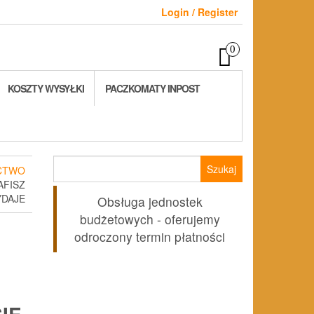
Login / Register
0
KOSZTY WYSYŁKI
PACZKOMATY INPOST
Szukaj:
CTWO
AFISZ
YDAJE
Obsługa jednostek
budżetowych - oferujemy
odroczony termin płatności