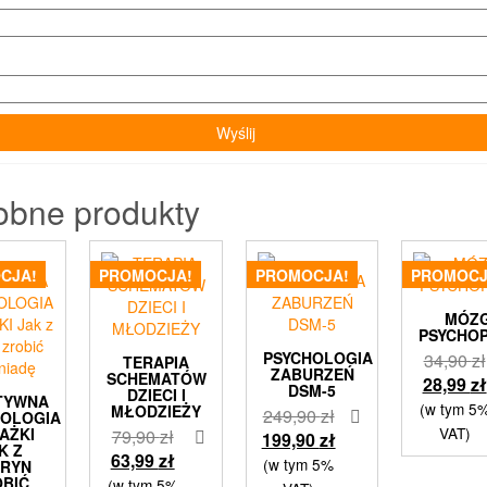
obne produkty
CJA!
PROMOCJA!
PROMOCJA!
PROMOCJ
MÓZ
PSYCHO
PSYCHOLOGIA
34,90
zł
TERAPIA
ZABURZEŃ
SCHEMATÓW
28,99
zł
DSM-5
DZIECI I
TYWNA
(w tym 5
MŁODZIEŻY
Pierwotna
249,90
zł
HOLOGIA
VAT)
AŻKI
Pierwotna
79,90
zł
cena
Aktualna
199,90
zł
K Z
cena
Aktualna
63,99
zł
wynosiła:
cena
(w tym 5%
TRYN
wynosiła:
cena
OBIĆ
(w tym 5%
249,90 zł.
wynosi: