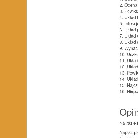
2. Ocena 
3. Powikł
4. Układ 
5. Infekcj
6. Układ
7. Układ
8. Układ
9. Wynac
10. Uszk
11. Układ
12. Ukła
13. Powik
14. Układ
15. Najc
16. Niepo
Opin
Na razie 
Napisz p