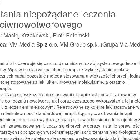
s
łania niepożądane leczenia
eciwnowotworowego
: Maciej Krzakowski, Piotr Potemski
VM Media Sp z o.o. VM Group sp.k. (Grupa Via Med
ca:
nastu lat obserwuje się bardzo dynamiczny rozwój systemowego leczen
ów. Wprawdzie klasyczna chemioterapia z wykorzystaniem leków
ycznych nadal pozostaje metodą stosowaną u większości chorych, jedn
ściej stosowane są leki ukierunkowane molekularnie, a ostatnio –
rapia.
szerzają się wskazania do stosowania terapii systemowej, zarówno w
iu do rodzaju nowotworu, jak i coraz częstszego wykorzystania tej met
iu z leczeniem miejscowym. Rejestrowane są kolejne leki stosowane w
 nieskuteczności standardowej terapii. Łączny czas trwania terapii
j nieuchronnie się wydłuża, szczególnie w odniesieniu do pacjentów 
ami zaawansowanymi. Leczy się chorych w gorszym stanie sprawnośc
starszych i obciążonych współistniejącymi schorzeniami nieonkologiczn
te sprawiają, że zwiększa się częstość występowania działań niepożą