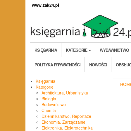
Skip
www.zak24.pl
to
the
content
KSIĘGARNIA
KATEGORIE
WYDAWNICTWO
POLITYKA PRYWATNOŚCI
NOWOŚCI
OBSŁUG
Księgarnia
HOM
Kategorie
Architektura, Urbanistyka
Biologia
Budownictwo
Chemia
Dziennikarstwo, Reportaże
Ekonomia, Zarządzanie
Elektronika, Elektrotechnika