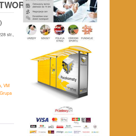
OTWOROWEGO
)
28 str.,
a
,
VM
 Grupa