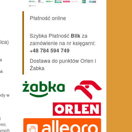
Płatność online
Szybka Płatność
Blik
za
ica)
zamówienie na nr księgarni:
+48 784 594 749
ia
Dostawa do punktów Orlen i
Żabka
ak
ody w
z
i
ymi.
danych