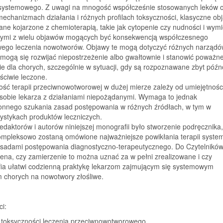
 systemowego. Z uwagi na mnogość współcześnie stosowanych leków 
echanizmach działania i różnych profilach toksyczności, klasyczne ob
ne kojarzone z chemioterapią, takie jak cytopenie czy nudności i wymi
dnymi z wielu objawów mogących być konsekwencją współczesnego
ego leczenia nowotworów. Objawy te mogą dotyczyć różnych narządó
mogą się rozwijać niepostrzeżenie albo gwałtownie i stanowić poważn
e dla chorych, szczególnie w sytuacji, gdy są rozpoznawane zbyt późn
ściwie leczone.
ść terapii przeciwnowotworowej w dużej mierze zależy od umiejętnośc
 sobie lekarza z działaniami niepożądanymi. Wymaga to jednak
onnego szukania zasad postępowania w różnych źródłach, w tym w
ystykach produktów leczniczych.
redaktorów i autorów niniejszej monografii było stworzenie podręcznika
ompleksowo zostaną omówione najważniejsze powikłania terapii syste
asadami postępowania diagnostyczno-terapeutycznego. Do Czytelnikó
ena, czy zamierzenie to można uznać za w pełni zrealizowane i czy
ia ułatwi codzienną praktykę lekarzom zajmującym się systemowym
m chorych na nowotwory złośliwe.
ci:
 toksyczności leczenia przeciwnowotworowego