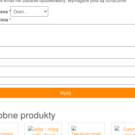
s email nie zostanie opublikowany.
Wymagane pola są oznaczone
*
cena
*
pinia
*
obne produkty