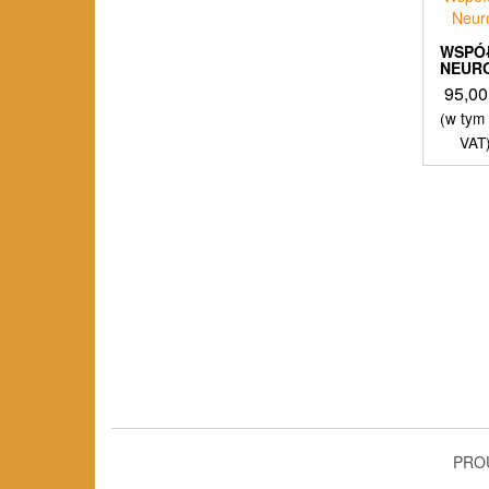
WSPÓ
NEUR
95,0
(w tym
VAT
PRO