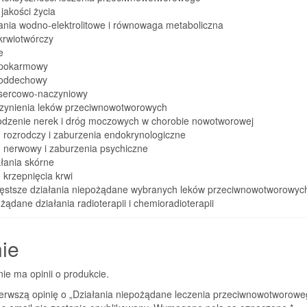
jakości życia
ania wodno-elektrolitowe i równowaga metaboliczna
krwiotwórczy
e
 pokarmowy
 oddechowy
 sercowo-naczyniowy
zynienia leków przeciwnowotworowych
odzenie nerek i dróg moczowych w chorobie nowotworowej
 rozrodczy i zaburzenia endokrynologiczne
d nerwowy i zaburzenia psychiczne
łania skórne
 krzepnięcia krwi
zęstsze działania niepożądane wybranych leków przeciwnowotworowyc
żądane działania radioterapii i chemioradioterapii
ie
nie ma opinii o produkcie.
ierwszą opinię o „Działania niepożądane leczenia przeciwnowotworowe