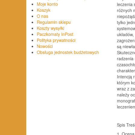
Moje konto
leczenia
Koszyk
różnych m
O nas
niepożąda
Regulamin sklepu
tylko je
Koszty wysyłki
systemow
Paczkomaty InPost
układów, 
Polityka prywatności
zagrożeni
Nowości
są niewła
Obsługa jednostek budżetowych
Skuteczno
radzenia
czasochł
charakter
Intencją 
którym k
wraz z z
należy oc
monograf
leczenie
Spis Treś
1. Ocena