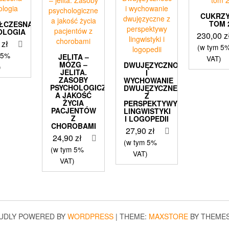
CUKRZ
TOM 
ŁCZESNA
OLOGIA
230,00
z
0
zł
(w tym 5
 5%
JELITA –
VAT)
MÓZG –
DWUJĘZYCZNOŚĆ
)
JELITA.
I
ZASOBY
WYCHOWANIE
PSYCHOLOGICZNE
DWUJĘZYCZNE
A JAKOŚĆ
Z
ŻYCIA
PERSPEKTYWY
PACJENTÓW
LINGWISTYKI
Z
I LOGOPEDII
CHOROBAMI
27,90
zł
24,90
zł
(w tym 5%
(w tym 5%
VAT)
VAT)
UDLY POWERED BY
WORDPRESS
|
THEME:
MAXSTORE
BY THEME