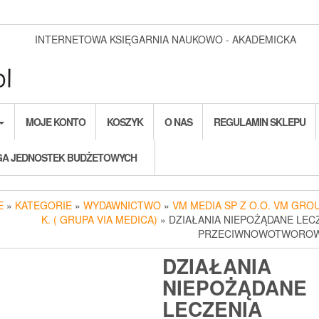
INTERNETOWA KSIĘGARNIA NAUKOWO - AKADEMICKA
MOJE KONTO
KOSZYK
O NAS
REGULAMIN SKLEPU
A JEDNOSTEK BUDŻETOWYCH
E
»
KATEGORIE
»
WYDAWNICTWO
»
VM MEDIA SP Z O.O. VM GROU
K. ( GRUPA VIA MEDICA)
» DZIAŁANIA NIEPOŻĄDANE LEC
PRZECIWNOWOTWORO
DZIAŁANIA
NIEPOŻĄDANE
LECZENIA