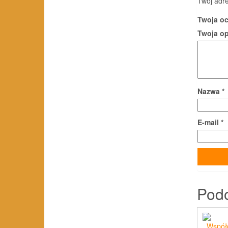
Twój adre
Twoja o
Twoja o
Nazwa
*
E-mail
*
Pod