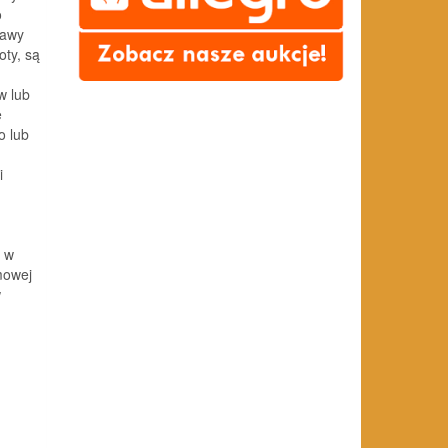
o
jawy
oty, są
w lub
e
o lub
i
, w
mowej
w