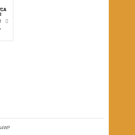
YCA
2
ł
%
S4WP