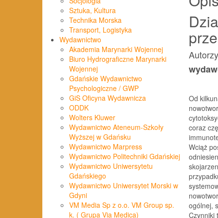
Opi
Socjologia
Sztuka, Kultura
Dzia
Technika Morska
Transport, Logistyka
prz
Wydawnictwo
Akademia Marynarki Wojennej
Autorzy
Biuro Hydrograficzne Marynarki
wydaw
Wojennej
Gdańskie Wydawnictwo
Psychologiczne / GWP
GiS Oficyna Wydawnicza
Od kilku
ODDK
nowotwor
Wolters Kluwer
cytotoks
Wydawnictwo Ateneum-Szkoły
coraz czę
Wyższej w Gdańsku
immunote
Wydawnictwo Marpress
Wciąż po
Wydawnictwo Politechniki Gdańskiej
odniesien
Wydawnictwo Uniwersytetu
skojarzen
Gdańskiego
przypadku
Wydawnictwo Uniwersytet Morski w
systemowe
Gdyni
nowotwor
VM Media Sp z o.o. VM Group sp.
ogólnej, 
k. ( Grupa Via Medica)
Czynniki 