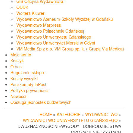
GiS Oficyna Wydawnicza
ODDK
Wolters Kluwer
Wydawnictwo Ateneum-Szkoły Wyższej w Gdańsku
Wydawnictwo Marpress
Wydawnictwo Politechniki Gdańskiej
Wydawnictwo Uniwersytetu Gdańskiego
Wydawnictwo Uniwersytet Morski w Gdyni
VM Media Sp z o.o. VM Group sp. k. ( Grupa Via Medica)
Moje konto
Koszyk
O nas
Regulamin sklepu
Koszty wysyłki
Paczkomaty InPost
Polityka prywatności
Nowości
Obsługa jednostek budżetowych
HOME
»
KATEGORIE
»
WYDAWNICTWO
»
WYDAWNICTWO UNIWERSYTETU GDAŃSKIEGO
»
DWUZNACZNOŚĆ NIEWYGODY I DOBRODZIEJSTWA
OPOZYCJI NIECZYSTYCH