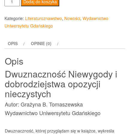
ilość
Dodaj do koszyka
Dwuznaczność
Niewygody
Kategorie:
Literaturoznawstwo
,
Nowości
,
Wydawnictwo
i
Uniwersytetu Gdańskiego
dobrodziejstwa
opozycji
OPIS
OPINIE (0)
nieczystych
Opis
Dwuznaczność Niewygody i
dobrodziejstwa opozycji
nieczystych
Autor: Grażyna B. Tomaszewska
Wydawnictwo Uniwersytetu Gdańskiego
Dwuznaczność, której przyglądam się w książce, wykreśla