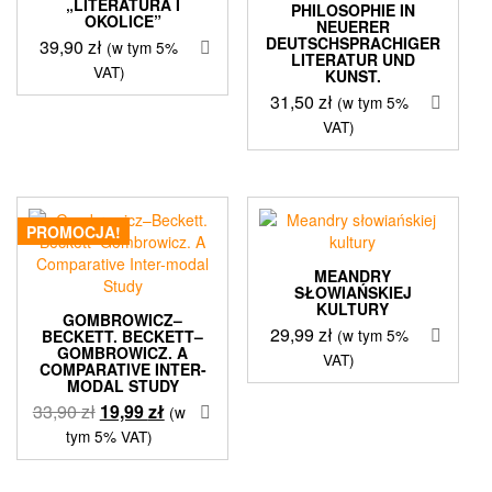
„LITERATURA I
PHILOSOPHIE IN
OKOLICE”
NEUERER
DEUTSCHSPRACHIGER
39,90
zł
(w tym 5%
LITERATUR UND
VAT)
KUNST.
31,50
zł
(w tym 5%
VAT)
PROMOCJA!
MEANDRY
SŁOWIAŃSKIEJ
KULTURY
GOMBROWICZ–
29,99
zł
(w tym 5%
BECKETT. BECKETT–
GOMBROWICZ. A
VAT)
COMPARATIVE INTER-
MODAL STUDY
Pierwotna
Aktualna
33,90
zł
19,99
zł
(w
cena
cena
tym 5% VAT)
wynosiła:
wynosi:
33,90 zł.
19,99 zł.