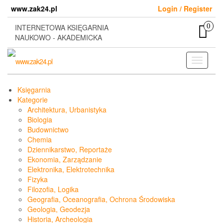
Skip
www.zak24.pl
Login / Register
to
the
0
INTERNETOWA KSIĘGARNIA
content
NAUKOWO - AKADEMICKA
Toggle
navigati
Księgarnia
Kategorie
Architektura, Urbanistyka
Biologia
Budownictwo
Chemia
Dziennikarstwo, Reportaże
Ekonomia, Zarządzanie
Elektronika, Elektrotechnika
Fizyka
Filozofia, Logika
Geografia, Oceanografia, Ochrona Środowiska
Geologia, Geodezja
Historia, Archeologia