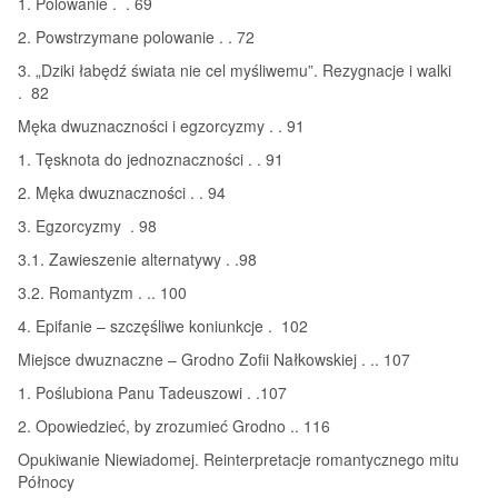
1. Polowanie . . 69
2. Powstrzymane polowanie . . 72
3. „Dziki łabędź świata nie cel myśliwemu”. Rezygnacje i walki
. 82
Męka dwuznaczności i egzorcyzmy . . 91
1. Tęsknota do jednoznaczności . . 91
2. Męka dwuznaczności . . 94
3. Egzorcyzmy . 98
3.1. Zawieszenie alternatywy . .98
3.2. Romantyzm . .. 100
4. Epifanie – szczęśliwe koniunkcje . 102
Miejsce dwuznaczne – Grodno Zofii Nałkowskiej . .. 107
1. Poślubiona Panu Tadeuszowi . .107
2. Opowiedzieć, by zrozumieć Grodno .. 116
Opukiwanie Niewiadomej. Reinterpretacje romantycznego mitu
Północy