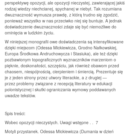
perspektywę opozycji, ale opozycji nieczystej, zawierającej jakiś
rodzaj wiedzy niechcianej, spychanej w niebyt. Tak rozumiana
dwuznaczność wymusza prawdę, z którą trudno się zgodzić,
ponieważ wszystko w nas przeciwko niej się buntuje. A jednak
doświadczenie dwuznaczności zdaje się być niemożliwe do
ominięcia w ludzkim życiu.
W niniejszej monografii owe doświadczenia są intensyfikowane
dzięki miejscom (Odessa Mickiewicza, Grodno Nałkowskiej,
Europa Środkowa Andruchowycza i Stasiuka), ale też dzięki
pozbawionym topograficznych wyznaczników marzeniom o
pięknie, doskonałości, szczęściu, jak również obawom przed
chaosem, niespójnością, cierpieniem i śmiercią. Prezentuje się
je z jeden strony przez utwory literackie, a z drugiej —
przez problemy związane z recepcją literatury w edukacji
polonistycznej i skutki ograniczania wymowy poddawanych
uwadze tekstów.
Spis treści:
Wobec opozycji nieczystych. Uwagi wstępne . . 7
Motyli przystanek. Odessa Mickiewicza (Dumania w dzień