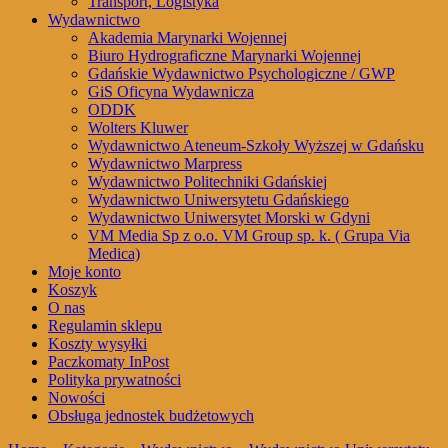
Transport, Logistyka
Wydawnictwo
Akademia Marynarki Wojennej
Biuro Hydrograficzne Marynarki Wojennej
Gdańskie Wydawnictwo Psychologiczne / GWP
GiS Oficyna Wydawnicza
ODDK
Wolters Kluwer
Wydawnictwo Ateneum-Szkoły Wyższej w Gdańsku
Wydawnictwo Marpress
Wydawnictwo Politechniki Gdańskiej
Wydawnictwo Uniwersytetu Gdańskiego
Wydawnictwo Uniwersytet Morski w Gdyni
VM Media Sp z o.o. VM Group sp. k. ( Grupa Via
Medica)
Moje konto
Koszyk
O nas
Regulamin sklepu
Koszty wysyłki
Paczkomaty InPost
Polityka prywatności
Nowości
Obsługa jednostek budżetowych