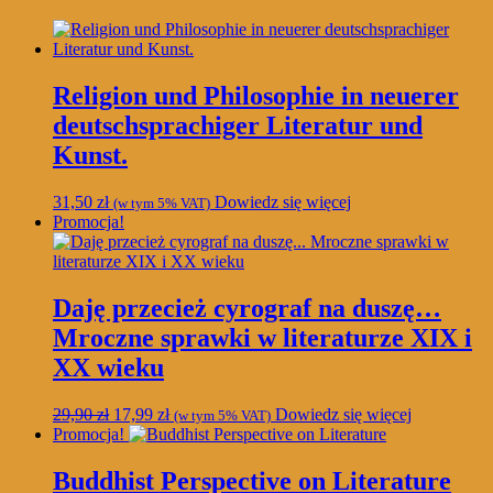
Religion und Philosophie in neuerer
deutschsprachiger Literatur und
Kunst.
31,50
zł
Dowiedz się więcej
(w tym 5% VAT)
Promocja!
Daję przecież cyrograf na duszę…
Mroczne sprawki w literaturze XIX i
XX wieku
Pierwotna
Aktualna
29,90
zł
17,99
zł
Dowiedz się więcej
(w tym 5% VAT)
cena
cena
Promocja!
wynosiła:
wynosi:
29,90 zł.
17,99 zł.
Buddhist Perspective on Literature