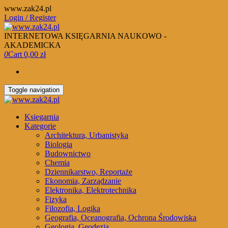
Skip
www.zak24.pl
to
Login / Register
the
content
INTERNETOWA KSIĘGARNIA NAUKOWO -
AKADEMICKA
0
Cart
0,00 zł
Toggle navigation
Księgarnia
Kategorie
Architektura, Urbanistyka
Biologia
Budownictwo
Chemia
Dziennikarstwo, Reportaże
Ekonomia, Zarządzanie
Elektronika, Elektrotechnika
Fizyka
Filozofia, Logika
Geografia, Oceanografia, Ochrona Środowiska
Geologia, Geodezja