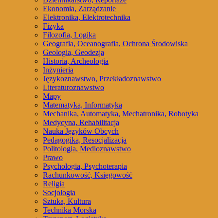
Ekonomia, Zarządzanie
Elektronika, Elektrotechnika
Fizyka
Filozofia, Logika
Geografia, Oceanografia, Ochrona Środowiska
Geologia, Geodezja
Historia, Archeologia
Inżynieria
Językoznawstwo, Przekładoznawstwo
Literaturoznawstwo
Mapy
Matematyka, Informatyka
Mechanika, Automatyka, Mechatronika, Robotyka
Medycyna, Rehabilitacja
Nauka Języków Obcych
Pedagogika, Resocjalizacja
Politologia, Medioznawstwo
Prawo
Psychologia, Psychoterapia
Rachunkowość, Księgowość
Religia
Socjologia
Sztuka, Kultura
Technika Morska