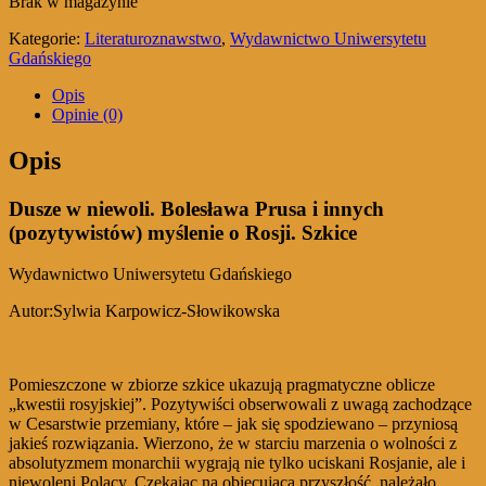
Brak w magazynie
Kategorie:
Literaturoznawstwo
,
Wydawnictwo Uniwersytetu
Gdańskiego
Opis
Opinie (0)
Opis
Dusze w niewoli. Bolesława Prusa i innych
(pozytywistów) myślenie o Rosji. Szkice
Wydawnictwo Uniwersytetu Gdańskiego
Autor:Sylwia Karpowicz-Słowikowska
Pomieszczone w zbiorze szkice ukazują pragmatyczne oblicze
„kwestii rosyjskiej”. Pozytywiści obserwowali z uwagą zachodzące
w Cesarstwie przemiany, które – jak się spodziewano – przyniosą
jakieś rozwiązania. Wierzono, że w starciu marzenia o wolności z
absolutyzmem monarchii wygrają nie tylko uciskani Rosjanie, ale i
niewoleni Polacy. Czekając na obiecującą przyszłość, należało