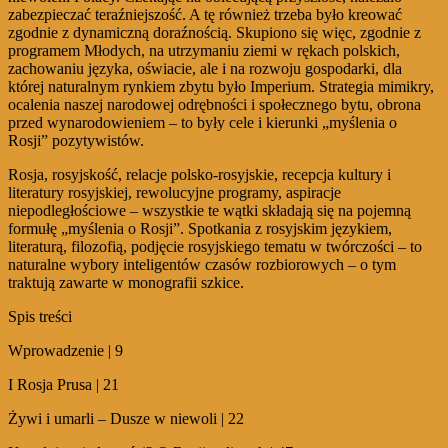
zabezpieczać teraźniejszość. A tę również trzeba było kreować
zgodnie z dynamiczną doraźnością. Skupiono się więc, zgodnie z
programem Młodych, na utrzymaniu ziemi w rękach polskich,
zachowaniu języka, oświacie, ale i na rozwoju gospodarki, dla
której naturalnym rynkiem zbytu było Imperium. Strategia mimikry,
ocalenia naszej narodowej odrębności i społecznego bytu, obrona
przed wynarodowieniem – to były cele i kierunki „myślenia o
Rosji” pozytywistów.
Rosja, rosyjskość, relacje polsko-rosyjskie, recepcja kultury i
literatury rosyjskiej, rewolucyjne programy, aspiracje
niepodległościowe – wszystkie te wątki składają się na pojemną
formułę „myślenia o Rosji”. Spotkania z rosyjskim językiem,
literaturą, filozofią, podjęcie rosyjskiego tematu w twórczości – to
naturalne wybory inteligentów czasów rozbiorowych – o tym
traktują zawarte w monografii szkice.
Spis treści
Wprowadzenie | 9
I Rosja Prusa | 21
Żywi i umarli – Dusze w niewoli | 22