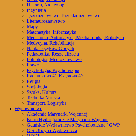
Historia, Archeologia
Inżynieria
Językoznawstwo, Przekładoznawstwo
Literaturoznawstwo
Mapy
Matematyka, Informatyka
Mechanika, Automatyka, Mechatronika, Robotyka
Medycyna, Rehabilitacja
Nauka Języków Obcych
Pedagogika, Resocjalizacja
Politologia, Medioznawstwo
Prawo
Psychologia, Psychoterapia
Rachunkowość, Księgowość
Religia
Socjologia
Sztuka, Kultura
Technika Morska
Transport, Logistyka
Wydawnictwo
Akademia Marynarki Wojennej
Biuro Hydrograficzne Marynarki Wojennej
Gdańskie Wydawnictwo Psychologiczne / GWP
GiS Oficyna Wydawnicza
ODDK