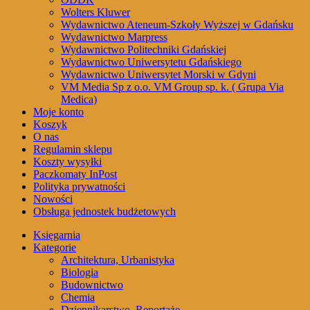
Wolters Kluwer
Wydawnictwo Ateneum-Szkoły Wyższej w Gdańsku
Wydawnictwo Marpress
Wydawnictwo Politechniki Gdańskiej
Wydawnictwo Uniwersytetu Gdańskiego
Wydawnictwo Uniwersytet Morski w Gdyni
VM Media Sp z o.o. VM Group sp. k. ( Grupa Via
Medica)
Moje konto
Koszyk
O nas
Regulamin sklepu
Koszty wysyłki
Paczkomaty InPost
Polityka prywatności
Nowości
Obsługa jednostek budżetowych
Księgarnia
Kategorie
Architektura, Urbanistyka
Biologia
Budownictwo
Chemia
Dziennikarstwo, Reportaże