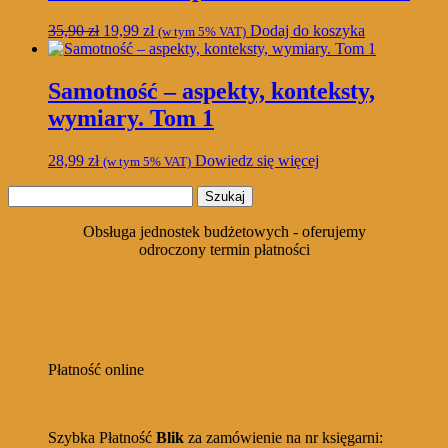
Pierwotna
Aktualna
35,90
zł
19,99
zł
Dodaj do koszyka
(w tym 5% VAT)
cena
cena
wynosiła:
wynosi:
35,90 zł.
19,99 zł.
Samotność – aspekty, konteksty,
wymiary. Tom 1
28,99
zł
Dowiedz się więcej
(w tym 5% VAT)
Szukaj:
Obsługa jednostek budżetowych - oferujemy
odroczony termin płatności
Płatność online
Szybka Płatność
Blik
za zamówienie na nr księgarni: