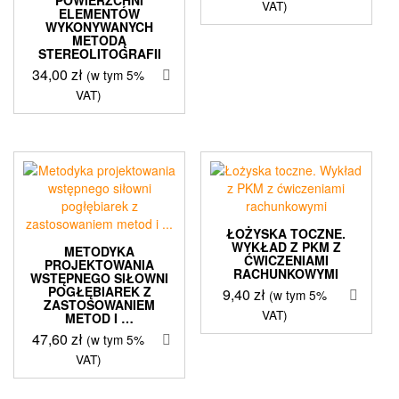
VAT)
ELEMENTÓW
WYKONYWANYCH
METODĄ
STEREOLITOGRAFII
34,00
zł
(w tym 5%
VAT)
ŁOŻYSKA TOCZNE.
WYKŁAD Z PKM Z
METODYKA
ĆWICZENIAMI
PROJEKTOWANIA
RACHUNKOWYMI
WSTĘPNEGO SIŁOWNI
POGŁĘBIAREK Z
9,40
zł
(w tym 5%
ZASTOSOWANIEM
VAT)
METOD I …
47,60
zł
(w tym 5%
VAT)