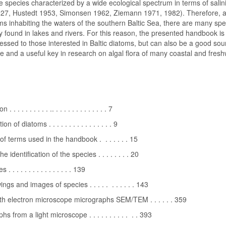
e species characterized by a wide ecological spectrum in terms of salini
927, Hustedt 1953, Simonsen 1962, Ziemann 1971, 1982). Therefore,
ms inhabiting the waters of the southern Baltic Sea, there are many spe
found in lakes and rivers. For this reason, the presented handbook is
essed to those interested in Baltic diatoms, but can also be a good sou
 and a useful key in research on algal flora of many coastal and fresh
. . . . . . . . . . .. . . . . . . . . . . . . . 7
on of diatoms . . . . . . . . . . . . . . . . 9
of terms used in the handbook . . . . . . . 15
he identification of the species . . . . . . . . 20
 . . . . . . . . . . . . . . . 139
ngs and images of species . . . . . . . . . . . 143
th electron microscope micrographs SEM/TEM . . . . . . 359
s from a light microscope . . . . . . . . . . . . 393