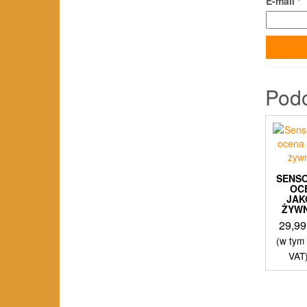
E-mail
*
Pod
SENS
OC
JAK
ŻYW
29,9
(w tym
VAT