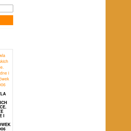
LA
ICH
CE.
ZE
 I
ÓWEK
006