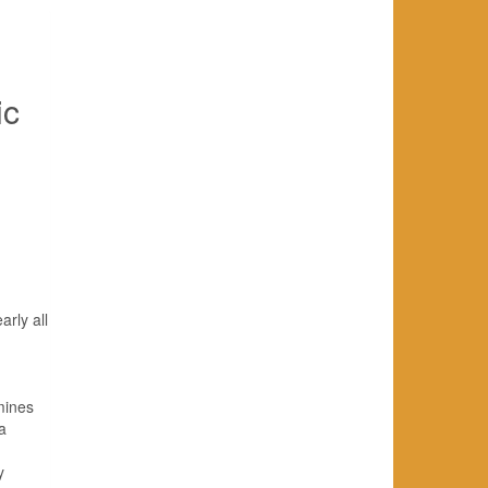
ic
rly all
rmines
a
y