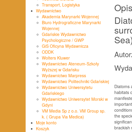
Opi
Transport, Logistyka
Wydawnictwo
Akademia Marynarki Wojennej
Diat
Biuro Hydrograficzne Marynarki
surr
Wojennej
Gdańskie Wydawnictwo
Sea
Psychologiczne / GWP
GiS Oficyna Wydawnicza
Autor
ODDK
Wolters Kluwer
Wydawnictwo Ateneum-Szkoły
Wyda
Wyższej w Gdańsku
Wydawnictwo Marpress
Wydawnictwo Politechniki Gdańskiej
Diatoms a
Wydawnictwo Uniwersytetu
habitats 
Gdańskiego
manifeste
Wydawnictwo Uniwersytet Morski w
important
Gdyni
condition
VM Media Sp z o.o. VM Group sp.
the speci
k. ( Grupa Via Medica)
significa
Moje konto
brackish 
Koszyk