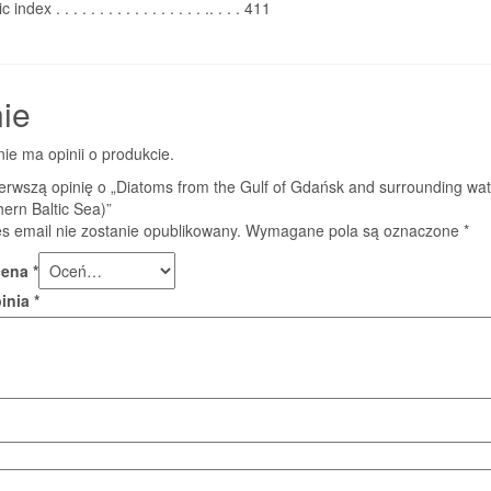
dex . . . . . . . . . . . . . . . . . .. . . . 411
ie
nie ma opinii o produkcie.
erwszą opinię o „Diatoms from the Gulf of Gdańsk and surrounding wa
hern Baltic Sea)”
s email nie zostanie opublikowany.
Wymagane pola są oznaczone
*
cena
*
pinia
*