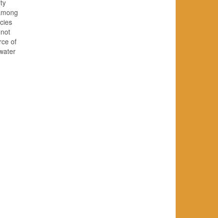
ty
 among
cies
 not
rce of
water