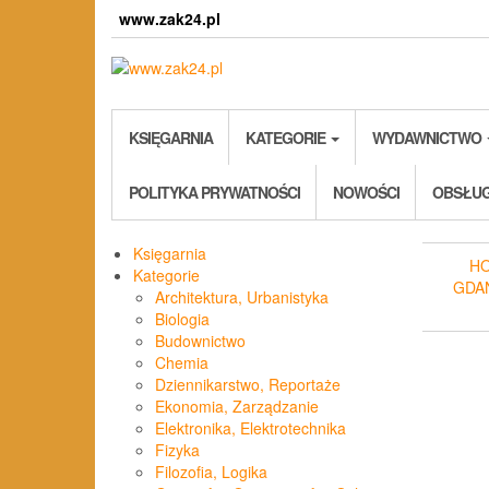
Skip
www.zak24.pl
to
the
content
KSIĘGARNIA
KATEGORIE
WYDAWNICTWO
POLITYKA PRYWATNOŚCI
NOWOŚCI
OBSŁUG
Księgarnia
H
Kategorie
GDA
Architektura, Urbanistyka
Biologia
Budownictwo
Chemia
Dziennikarstwo, Reportaże
Ekonomia, Zarządzanie
Elektronika, Elektrotechnika
Fizyka
Filozofia, Logika