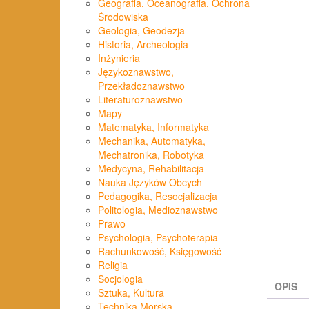
Geografia, Oceanografia, Ochrona
Środowiska
Geologia, Geodezja
Historia, Archeologia
Inżynieria
Językoznawstwo,
Przekładoznawstwo
Literaturoznawstwo
Mapy
Matematyka, Informatyka
Mechanika, Automatyka,
Mechatronika, Robotyka
Medycyna, Rehabilitacja
Nauka Języków Obcych
Pedagogika, Resocjalizacja
Politologia, Medioznawstwo
Prawo
Psychologia, Psychoterapia
Rachunkowość, Księgowość
Religia
Socjologia
OPIS
Sztuka, Kultura
Technika Morska