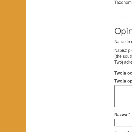
Taxonomic in
Opin
Na razie 
Napisz pi
(the sout
Twój adre
Twoja o
Twoja o
Nazwa
*