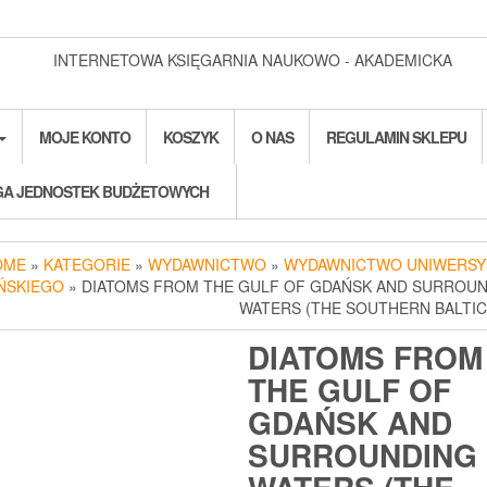
INTERNETOWA KSIĘGARNIA NAUKOWO - AKADEMICKA
MOJE KONTO
KOSZYK
O NAS
REGULAMIN SKLEPU
A JEDNOSTEK BUDŻETOWYCH
OME
»
KATEGORIE
»
WYDAWNICTWO
»
WYDAWNICTWO UNIWERSY
ŃSKIEGO
» DIATOMS FROM THE GULF OF GDAŃSK AND SURROU
WATERS (THE SOUTHERN BALTIC
DIATOMS FROM
THE GULF OF
GDAŃSK AND
SURROUNDING