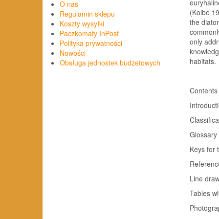
euryhalin
O nas
(Kolbe 1
Regulamin sklepu
the diato
Koszty wysyłki
commonly 
Paczkomaty InPost
only addr
Polityka prywatności
knowledge
Nowości
habitats.
Obsługa jednostek budżetowych
Contents
Introduction 
Classificati
Glossary 
Keys for t
References .
Line drawi
Tables wi
Photograph