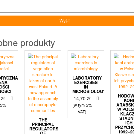
obne produkty
ORYCZNA
LABORATORY
ENA
EXERCISES
OŚCI
IN
NOŚCI
MICROBIOLOGY
HODOW
9
zł
14,70
zł
KONI
ARABSK
 5%
(w tym 5%
W POLS
)
VAT)
KLAC
STADNE
THE
ICH
PRINCIPAL
PRZYCH
REGULATORS
1992–2
OF