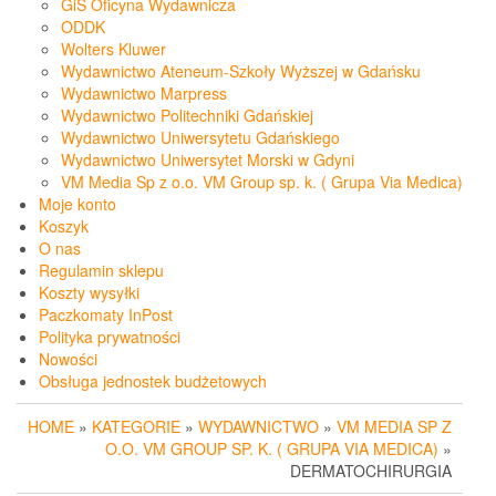
GiS Oficyna Wydawnicza
ODDK
Wolters Kluwer
Wydawnictwo Ateneum-Szkoły Wyższej w Gdańsku
Wydawnictwo Marpress
Wydawnictwo Politechniki Gdańskiej
Wydawnictwo Uniwersytetu Gdańskiego
Wydawnictwo Uniwersytet Morski w Gdyni
VM Media Sp z o.o. VM Group sp. k. ( Grupa Via Medica)
Moje konto
Koszyk
O nas
Regulamin sklepu
Koszty wysyłki
Paczkomaty InPost
Polityka prywatności
Nowości
Obsługa jednostek budżetowych
HOME
»
KATEGORIE
»
WYDAWNICTWO
»
VM MEDIA SP Z
O.O. VM GROUP SP. K. ( GRUPA VIA MEDICA)
»
DERMATOCHIRURGIA