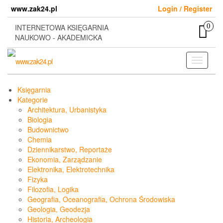
Skip
www.zak24.pl
Login / Register
to
the
0
INTERNETOWA KSIĘGARNIA
content
NAUKOWO - AKADEMICKA
Toggle
navigati
Księgarnia
Kategorie
Architektura, Urbanistyka
Biologia
Budownictwo
Chemia
Dziennikarstwo, Reportaże
Ekonomia, Zarządzanie
Elektronika, Elektrotechnika
Fizyka
Filozofia, Logika
Geografia, Oceanografia, Ochrona Środowiska
Geologia, Geodezja
Historia, Archeologia