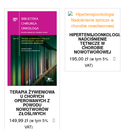
HIPERTENSJOONKOLOGIA
NADCIŚNIENIE
TĘTNICZE W
CHOROBIE
NOWOTWOROWEJ
195,00
zł
(w tym 5%
VAT)
TERAPIA ŻYWIENIOWA
U CHORYCH
OPEROWANYCH Z
POWODU
NOWOTWORÓW
ZŁOŚLIWYCH
149,99
zł
(w tym 5%
VAT)