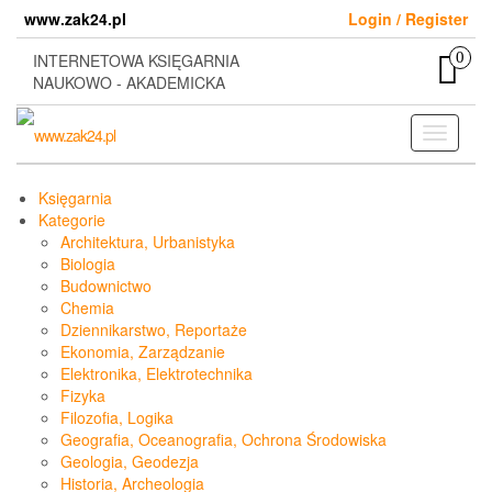
Skip
www.zak24.pl
Login / Register
to
the
0
INTERNETOWA KSIĘGARNIA
content
NAUKOWO - AKADEMICKA
Toggle
navigati
Księgarnia
Kategorie
Architektura, Urbanistyka
Biologia
Budownictwo
Chemia
Dziennikarstwo, Reportaże
Ekonomia, Zarządzanie
Elektronika, Elektrotechnika
Fizyka
Filozofia, Logika
Geografia, Oceanografia, Ochrona Środowiska
Geologia, Geodezja
Historia, Archeologia