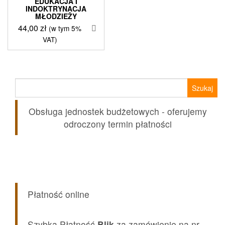
EDUKACJA I
INDOKTRYNACJA
MŁODZIEŻY
44,00
zł
(w tym 5%
VAT)
Szukaj:
Obsługa jednostek budżetowych - oferujemy
odroczony termin płatności
Płatność online
Szybka Płatność
Blik
za zamówienie na nr