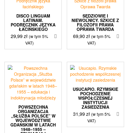
DISCO LINGUAM
SĘDZIOWIE I
LATINAM.
NIEWOLNICY. SZKICE Z
PODRĘCZNIK JĘZYKA
FILOZOFII PRAWA
ŁACIŃSKIEGO
OPRAWA TWARDA
29,99
zł
69,90
zł
(w tym 5%
(w tym 5%
VAT)
VAT)
USUCAPIO. RZYMSKIE
POCHODZENIE
WSPÓŁCZESNEJ
INSTYTUCJI
POWSZECHNA
ZASIEDZENIA
ORGANIZACJA
31,99
zł
(w tym 5%
„SŁUŻBA POLSCE” W
WOJEWÓDZTWIE
VAT)
GDAŃSKIM W LATACH
1948–1955 –