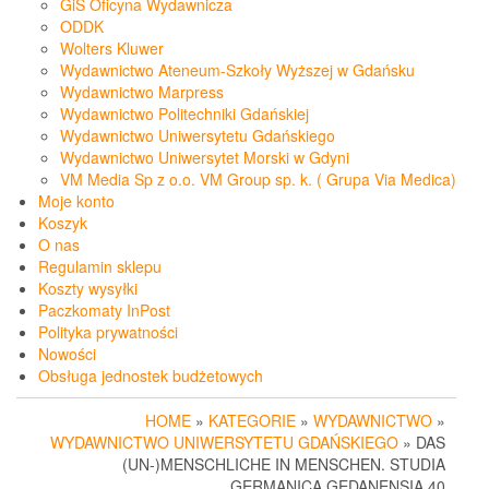
GiS Oficyna Wydawnicza
ODDK
Wolters Kluwer
Wydawnictwo Ateneum-Szkoły Wyższej w Gdańsku
Wydawnictwo Marpress
Wydawnictwo Politechniki Gdańskiej
Wydawnictwo Uniwersytetu Gdańskiego
Wydawnictwo Uniwersytet Morski w Gdyni
VM Media Sp z o.o. VM Group sp. k. ( Grupa Via Medica)
Moje konto
Koszyk
O nas
Regulamin sklepu
Koszty wysyłki
Paczkomaty InPost
Polityka prywatności
Nowości
Obsługa jednostek budżetowych
HOME
»
KATEGORIE
»
WYDAWNICTWO
»
WYDAWNICTWO UNIWERSYTETU GDAŃSKIEGO
» DAS
(UN-)MENSCHLICHE IN MENSCHEN. STUDIA
GERMANICA GEDANENSIA 40