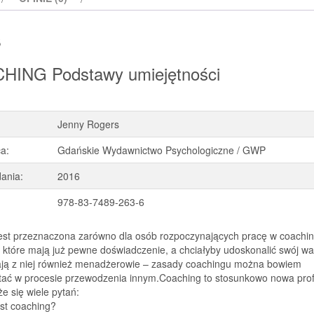
s
HING Podstawy umiejętności
Jenny Rogers
a:
Gdańskie Wydawnictwo Psychologiczne / GWP
ania:
2016
978-83-7489-263-6
jest przeznaczona zarówno dla osób rozpoczynających pracę w coachin
h, które mają już pewne doświadczenie, a chciałyby udoskonalić swój wa
ają z niej również menadżerowie – zasady coachingu można bowiem
tać w procesie przewodzenia innym.Coaching to stosunkowo nowa prof
że się wiele pytań:
st coaching?