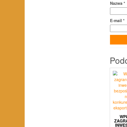
Nazwa
*
E-mail
*
Pod
WP
ZAGR
INWE