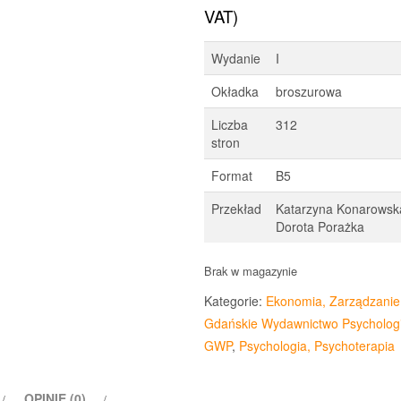
cena
cena
VAT)
wynosiła:
wynos
Wydanie
I
49,90 zł.
39,99 
Okładka
broszurowa
Liczba
312
stron
Format
B5
Przekład
Katarzyna Konarowsk
Dorota Porażka
Brak w magazynie
Kategorie:
Ekonomia, Zarządzanie
Gdańskie Wydawnictwo Psychologi
GWP
,
Psychologia, Psychoterapia
OPINIE (0)