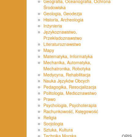
Geografia, Oceanografia, Ochrona
Środowiska
Geologia, Geodezja
Historia, Archeologia
Inżynieria
Językoznawstwo,
Przekładoznawstwo
Literaturoznawstwo
Mapy
Matematyka, Informatyka
Mechanika, Automatyka,
Mechatronika, Robotyka
Medycyna, Rehabilitacja
Nauka Języków Obcych
Pedagogika, Resocjalizacja
Politologia, Medioznawstwo
Prawo
Psychologia, Psychoterapia
Rachunkowość, Księgowość
Religia
Socjologia
Sztuka, Kultura
Technika Morska
OPIS