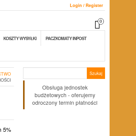
Login / Register
0
KOSZTY WYSYŁKI
PACZKOMATY INPOST
Szukaj:
CTWO
NOŚCI
Obsługa jednostek
budżetowych - oferujemy
odroczony termin płatności
lna
m 5%