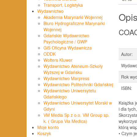
Transport, Logistyka
Wydawnictwo
Opi
Akademia Marynarki Wojennej
Biuro Hydrograficzne Marynarki
Wojennej
COAC
Gdańskie Wydawnictwo
Psychologiczne / GWP
GiS Oficyna Wydawnicza
ODDK
Autor:
Wolters Kluwer
Wydawc
Wydawnictwo Ateneum-Szkoły
Wyższej w Gdańsku
Rok wyd
Wydawnictwo Marpress
Wydawnictwo Politechniki Gdańskiej
ISBN:
Wydawnictwo Uniwersytetu
Gdańskiego
Książka 
Wydawnictwo Uniwersytet Morski w
i dla tyc
Gdyni
Skorzyst
VM Media Sp z o.o. VM Group sp.
wykorzys
k. ( Grupa Via Medica)
którą wią
Moje konto
• Czym je
Koszyk