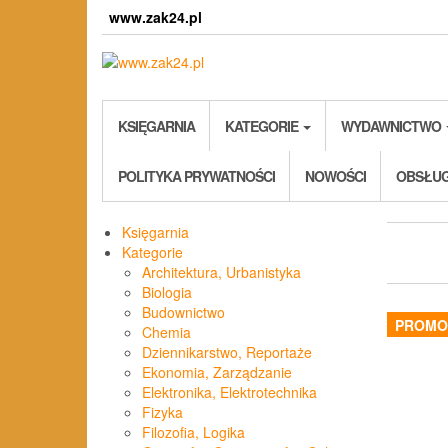
Skip
www.zak24.pl
to
the
content
KSIĘGARNIA
KATEGORIE
WYDAWNICTWO
POLITYKA PRYWATNOŚCI
NOWOŚCI
OBSŁUG
Księgarnia
Kategorie
Architektura, Urbanistyka
Biologia
Budownictwo
PROMO
Chemia
Dziennikarstwo, Reportaże
Ekonomia, Zarządzanie
Elektronika, Elektrotechnika
Fizyka
Filozofia, Logika