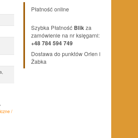
Płatność online
i:
zł.
Szybka Płatność
Blik
za
zamówienie na nr księgarni:
+48 784 594 749
Dostawa do punktów Orlen i
Żabka
a,
,
czne /