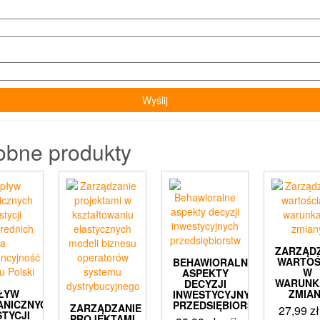
obne produkty
ZARZĄD
WARTOŚ
BEHAWIORALNE
W
ASPEKTY
WARUNK
DECYZJI
ŁYW
ZMIA
INWESTYCYJNYCH
ANICZNYCH
PRZEDSIĘBIORSTW
ZARZĄDZANIE
27,99
zł
STYCJI
PROJEKTAMI