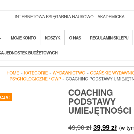
INTERNETOWA KSIĘGARNIA NAUKOWO - AKADEMICKA
MOJE KONTO
KOSZYK
O NAS
REGULAMIN SKLEPU
A JEDNOSTEK BUDŻETOWYCH
HOME
»
KATEGORIE
»
WYDAWNICTWO
»
GDAŃSKIE WYDAWNI
PSYCHOLOGICZNE / GWP
» COACHING PODSTAWY UMIEJĘT
COACHING
CJA!
PODSTAWY
UMIEJĘTNOŚCI
Pierwotna
Aktua
49,90
zł
39,99
zł
(w ty