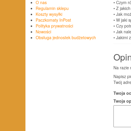
• Czym ró
O nas
• Z jakic
Regulamin sklepu
• Jak moż
Koszty wysyłki
• W jaki
Paczkomaty InPost
• Czy pot
Polityka prywatności
• Jak nal
Nowości
• Jakimi 
Obsługa jednostek budżetowych
Opin
Na razie 
Napisz p
Twój adre
Twoja o
Twoja o