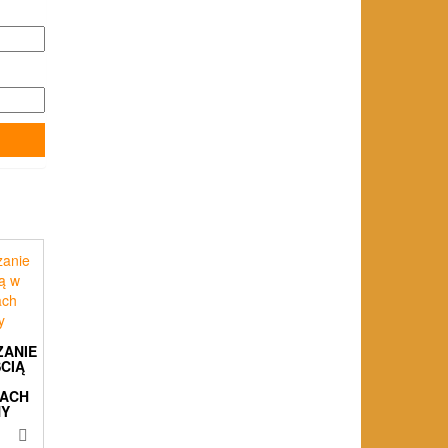
ZANIE
CIĄ
ACH
NY