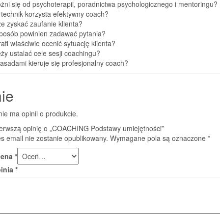
żni się od psychoterapii, poradnictwa psychologicznego i mentoringu?
h technik korzysta efektywny coach?
e zyskać zaufanie klienta?
 sposób powinien zadawać pytania?
rafi właściwie ocenić sytuację klienta?
eży ustalać cele sesji coachingu?
zasadami kieruje się profesjonalny coach?
ie
nie ma opinii o produkcie.
ierwszą opinię o „COACHING Podstawy umiejętności”
s email nie zostanie opublikowany.
Wymagane pola są oznaczone
*
cena
*
pinia
*