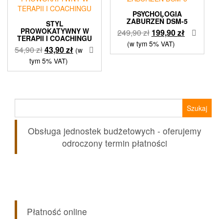
PSYCHOLOGIA
ZABURZEŃ DSM-5
STYL
PROWOKATYWNY W
Pierwotna
Aktualna
249,90
zł
199,90
zł
TERAPII I COACHINGU
cena
cena
(w tym 5% VAT)
Pierwotna
Aktualna
54,90
zł
43,90
zł
(w
wynosiła:
wynosi:
cena
cena
tym 5% VAT)
249,90 zł.
199,90 zł.
wynosiła:
wynosi:
54,90 zł.
43,90 zł.
Szukaj:
Obsługa jednostek budżetowych - oferujemy
odroczony termin płatności
Płatność online