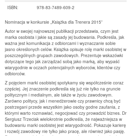
ISBN:
978-83-7489-609-2
Nominacja w konkursie „Książka dla Trenera 2015”
Autor w swojej najnowszej publikacji przedstawia, czym jest
marka osobista i jakie są zasady jej budowania. Podkreśla, jak
ważna jest komunikacja z odbiorcami i wyznaczanie sobie
jasno określonych celów. Książka opisuje rolę marki osobistej w
poszczególnych grupach zawodowych. Prezentuje wskazówki
dotyczące tego jak zarządzać sobą jako marką, aby wypaść
wiarygodnie w oczach potencjalnych wyborców, klientów czy
odbiorców.
Z pojęciem marki osobistej spotykamy się współcześnie coraz
częściej. Jej znaczenie podkreśla się już nie tylko na gruncie
politycznym i medialnym, ale także w życiu zawodowym.
Zarówno politycy, jak i menedżerowie czy prawnicy chcą być
postrzegani przede wszystkim jako osoby godne zaufania, z
którymi warto rozmawiać, negocjować czy prowadzić biznes. Dr
Sergiusz Trzeciak wielokrotnie podkreśla, że najważniejsza w
budowaniu marki osobistej jest wiarygodność. Pokazuje karierę
i rozwój zawodowy nie tylko jako pracę, ale również jako pasję.