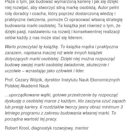
Pisze o tym, jak budować wymarzoną karierę i jak się dzięki
niej rozwijać, aby stworzyć silną markę osobistą. Autor pełni
rolę doradcy i coacha, który poprzez dostarczoną wiedzę i
praktyczne ćwiczenia, pomoże Ci opracować własną strategię
budowania marki osobistej. Ta książka jest również o tym, że
dzięki pasji, nastawieniu na rozwój i konsekwentnej realizacji
celów każdy z nas może stać się liderem.
Warto przeczytać tę książkę. To książka mądra i praktyczna
zarazem, napisana inaczej niż wiele innych książek
dotyczących marki osobistej. Dzięki niej można rozpocząć
budowę swojej marki osobistej świadomie, skutecznie i
uczciwie – wzrastając jako człowiek i lider.
Prof. Cezary Wójcik, dyrektor Instytutu Nauk Ekonomicznych
Polskiej Akademii Nauk
…uporządkowane wątki, gotowe przestrzenie by rozpocząć
dyskusję o osobistej marce z każdym, kto zaczyna czuć zapach
lub presję kariery. 6 rozdziałów tworzy jasny obraz minimum 3
letniego programu z zakresu budowania własnej marki. To
porządna wartość tej pracy.
Robert Krool, diagnostyk rozwojowy, mentor