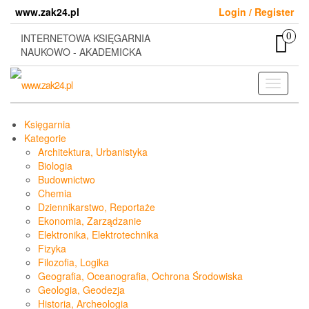
Skip
www.zak24.pl
Login / Register
to
the
0
INTERNETOWA KSIĘGARNIA
content
NAUKOWO - AKADEMICKA
Toggle
navigati
Księgarnia
Kategorie
Architektura, Urbanistyka
Biologia
Budownictwo
Chemia
Dziennikarstwo, Reportaże
Ekonomia, Zarządzanie
Elektronika, Elektrotechnika
Fizyka
Filozofia, Logika
Geografia, Oceanografia, Ochrona Środowiska
Geologia, Geodezja
Historia, Archeologia