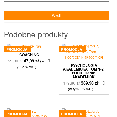
Podobne produkty
PROMOCJA!
PROMOCJA!
COACHING
Pierwotna
Aktualna
59,90
zł
47,99
zł
(w
PSYCHOLOGIA
cena
cena
tym 5% VAT)
AKADEMICKA TOM 1-2,
wynosiła:
wynosi:
PODRĘCZNIK
AKADEMICKI
59,90 zł.
47,99 zł.
Pierwotna
Aktualna
479,80
zł
369,90
zł
cena
cena
(w tym 5% VAT)
wynosiła:
wynosi:
479,80 zł.
369,90 zł.
PROMOCJA!
PROMOCJA!