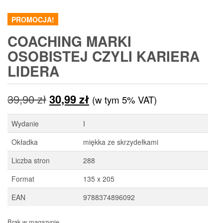
PROMOCJA!
COACHING MARKI
OSOBISTEJ CZYLI KARIERA
LIDERA
Pierwotna
Aktualna
39,90
zł
30,99
zł
(w tym 5% VAT)
cena
cena
Wydanie
I
wynosiła:
wynosi:
Okładka
miękka ze skrzydełkami
39,90 zł.
30,99 zł.
Liczba stron
288
Format
135 x 205
EAN
9788374896092
Brak w magazynie