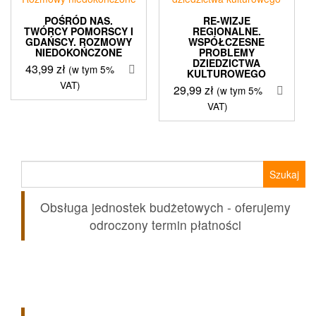
POŚRÓD NAS.
RE-WIZJE
TWÓRCY POMORSCY I
REGIONALNE.
GDAŃSCY. ROZMOWY
WSPÓŁCZESNE
NIEDOKOŃCZONE
PROBLEMY
DZIEDZICTWA
43,99
zł
(w tym 5%
KULTUROWEGO
VAT)
29,99
zł
(w tym 5%
VAT)
Szukaj:
Obsługa jednostek budżetowych - oferujemy
odroczony termin płatności