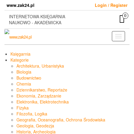
Skip
www.zak24.pl
Login / Register
to
the
0
INTERNETOWA KSIĘGARNIA
content
NAUKOWO - AKADEMICKA
Toggle
navigati
Księgarnia
Kategorie
Architektura, Urbanistyka
Biologia
Budownictwo
Chemia
Dziennikarstwo, Reportaże
Ekonomia, Zarządzanie
Elektronika, Elektrotechnika
Fizyka
Filozofia, Logika
Geografia, Oceanografia, Ochrona Środowiska
Geologia, Geodezja
Historia, Archeologia