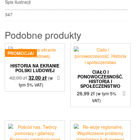
Spis ilustracji
…………………………………………………………………………
347
Podobne produkty
PROMOCJA!
HISTORIA NA EKRANIE
POLSKI LUDOWEJ
CIAŁO I
PONOWOCZESNOŚĆ.
Pierwotna
Aktualna
42,00
zł
32,00
zł
(w
HISTORIA I
cena
cena
tym 5% VAT)
SPOŁECZEŃSTWO
wynosiła:
wynosi:
26,99
zł
(w tym 5%
42,00 zł.
32,00 zł.
VAT)