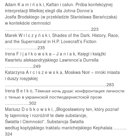
Adam K a m i ń s k i, Kaftan i całun. Próba konfekcyjnej
interpretacji Wielkiej elegii dla Johna Donne’a
Josifa Brodskiego (w przekładzie Stanisława Barańczaka)
w kontekście ciemności
……………………………………………………223
Marek W i l c z y ń s k i, Shades of the Dark. History, Race,
and the Supernatural in H.P. Lovecraft’s Fiction
…………………..235
Irena F i j a ł k o w s k a – J a n i a k, Księgi i książki
Kwartetu aleksandryjskiego Lawrence’a Durrella
………………..249
Katarzyna A r c i s z e w s k a, Moskwa Noir – mroki miasta
i duszy rosyjskiej
……………………………………………………………..283
Irena B e t k o, Тёмная ночь души: конфронтация личности
с тенью в украинской постмодернистской прозе
……………..302
Mariusz D o b k o w s k i, „Błogosławiony ten, który poznał
tę tajemnicę i rozróżnił te dwie substancje,
Światła i Ciemności”. Substancja Światła
według koptyjskiego traktatu manichejskiego Kephalaia ………
324