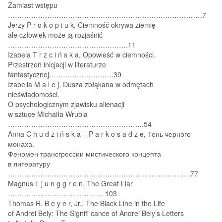
Zamiast wstępu
…………………………………………………………………………7
Jerzy P r o k o p i u k, Ciemność okrywa ziemię –
ale człowiek może ją rozjaśnić
…………………………………………….11
Izabela T r z c i ń s k a, Opowieść w ciemności.
Przestrzeń inicjacji w literaturze
fantastycznej……………………….39
Izabella M a l e j, Dusza zbłąkana w odmętach
nieświadomości.
O psychologicznym zjawisku alienacji
w sztuce Michaiła Wrubla
…………………………………………………..54
Anna C h u d z i ń s k a – P a r k o s a d z e, Тень черного
монаха.
Феномен трансгрессии мистического концепта
в литературу
…………………………………………………………………….77
Magnus L j u n g g r e n, The Great Liar
……………………………………103
Thomas R. B e y e r, Jr., The Black Line in the Life
of Andrei Bely: The Signifi cance of Andrei Bely’s Letters