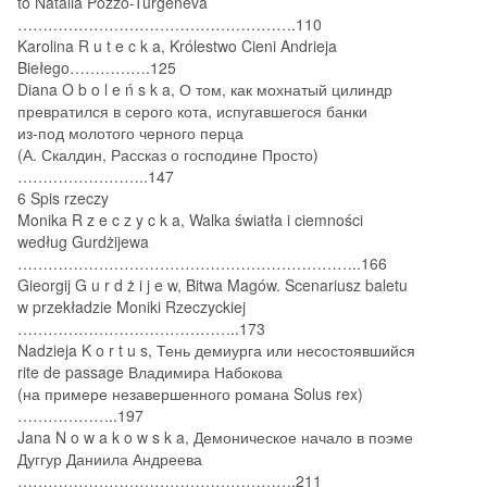
to Natalia Pozzo-Turgeneva
……………………………………………….110
Karolina R u t e c k a, Królestwo Cieni Andrieja
Biełego…………….125
Diana O b o l e ń s k a, О том, как мохнатый цилиндр
превратился в серого кота, испугавшегося банки
из-под молотого черного перца
(А. Скалдин, Рассказ о господине Просто)
……………………..147
6 Spis rzeczy
Monika R z e c z y c k a, Walka światła i ciemności
według Gurdżijewa
…………………………………………………………..166
Gieorgij G u r d ż i j e w, Bitwa Magów. Scenariusz baletu
w przekładzie Moniki Rzeczyckiej
……………………………………..173
Nadzieja K o r t u s, Тень демиурга или несостоявшийся
rite de passage Владимира Набокова
(на примере незавершенного романа Solus rex)
………………..197
Jana N o w a k o w s k a, Демоническое начало в поэме
Дуггур Даниила Андреева
……………………………………………….211