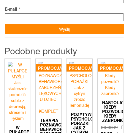
E-mail
*
Podobne produkty
PROMOCJA!
PROMOCJA!
PROMOCJA!
NASTOLATKI
KIEDY
POZWOLIĆ?
POZYTYWNA
KIEDY
PSYCHOLOGIA
TERAPIA
ZABRONIĆ?
PORAŻKI
POZNAWCZO-
39,90
zł
W
JAK Z
BEHAWIORALNA
PUŁAPCE
CYTRYN