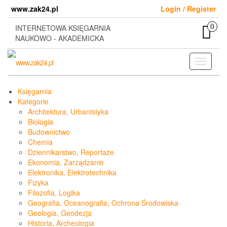
Skip
www.zak24.pl
Login / Register
to
the
0
INTERNETOWA KSIĘGARNIA
content
NAUKOWO - AKADEMICKA
Toggle
navigati
Księgarnia
Kategorie
Architektura, Urbanistyka
Biologia
Budownictwo
Chemia
Dziennikarstwo, Reportaże
Ekonomia, Zarządzanie
Elektronika, Elektrotechnika
Fizyka
Filozofia, Logika
Geografia, Oceanografia, Ochrona Środowiska
Geologia, Geodezja
Historia, Archeologia