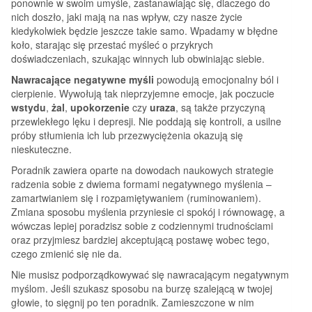
ponownie w swoim umyśle, zastanawiając się, dlaczego do
nich doszło, jaki mają na nas wpływ, czy nasze życie
kiedykolwiek będzie jeszcze takie samo. Wpadamy w błędne
koło, starając się przestać myśleć o przykrych
doświadczeniach, szukając winnych lub obwiniając siebie.
Nawracające negatywne myśli
powodują emocjonalny ból i
cierpienie. Wywołują tak nieprzyjemne emocje, jak poczucie
wstydu
,
żal
,
upokorzenie
czy
uraza
, są także przyczyną
przewlekłego lęku i depresji. Nie poddają się kontroli, a usilne
próby stłumienia ich lub przezwyciężenia okazują się
nieskuteczne.
Poradnik zawiera oparte na dowodach naukowych strategie
radzenia sobie z dwiema formami negatywnego myślenia –
zamartwianiem się i rozpamiętywaniem (ruminowaniem).
Zmiana sposobu myślenia przyniesie ci spokój i równowagę, a
wówczas lepiej poradzisz sobie z codziennymi trudnościami
oraz przyjmiesz bardziej akceptującą postawę wobec tego,
czego zmienić się nie da.
Nie musisz podporządkowywać się nawracającym negatywnym
myślom. Jeśli szukasz sposobu na burzę szalejącą w twojej
głowie, to sięgnij po ten poradnik. Zamieszczone w nim