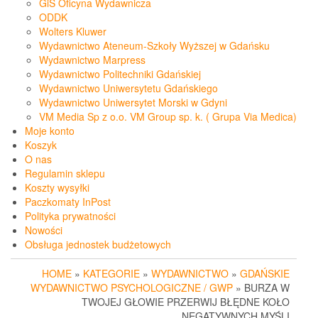
GiS Oficyna Wydawnicza
ODDK
Wolters Kluwer
Wydawnictwo Ateneum-Szkoły Wyższej w Gdańsku
Wydawnictwo Marpress
Wydawnictwo Politechniki Gdańskiej
Wydawnictwo Uniwersytetu Gdańskiego
Wydawnictwo Uniwersytet Morski w Gdyni
VM Media Sp z o.o. VM Group sp. k. ( Grupa Via Medica)
Moje konto
Koszyk
O nas
Regulamin sklepu
Koszty wysyłki
Paczkomaty InPost
Polityka prywatności
Nowości
Obsługa jednostek budżetowych
HOME
»
KATEGORIE
»
WYDAWNICTWO
»
GDAŃSKIE
WYDAWNICTWO PSYCHOLOGICZNE / GWP
» BURZA W
TWOJEJ GŁOWIE PRZERWIJ BŁĘDNE KOŁO
NEGATYWNYCH MYŚLI