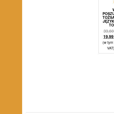
POSZU
TOŻS
JĘZY
TO
33,6
19,9
(w tym
VAT