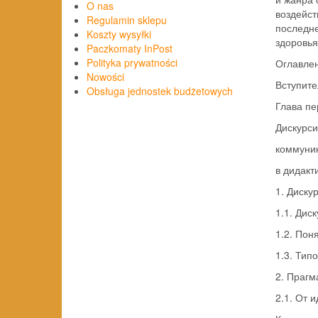
O nas
воздейст
Regulamin sklepu
последн
Koszty wysyłki
здоровья
Paczkomaty InPost
Polityka prywatności
Оглавле
Nowości
Вступите
Obsługa jednostek budżetowych
Глава пе
Дискурси
коммуни
в дидакт
1. Диску
1.1. Диск
1.2. Пон
1.3. Тип
2. Прагм
2.1. От 