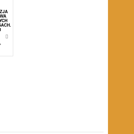
ZJA
OWA
YCH
SACH.
1
%