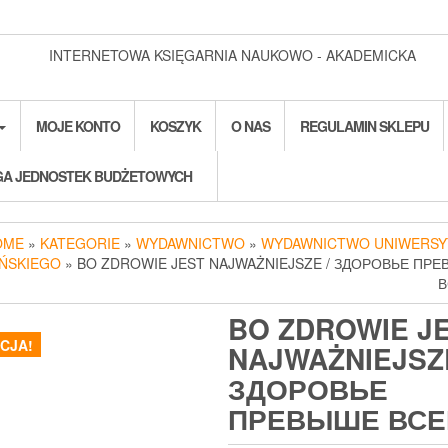
INTERNETOWA KSIĘGARNIA NAUKOWO - AKADEMICKA
MOJE KONTO
KOSZYK
O NAS
REGULAMIN SKLEPU
A JEDNOSTEK BUDŻETOWYCH
OME
»
KATEGORIE
»
WYDAWNICTWO
»
WYDAWNICTWO UNIWERSY
ŃSKIEGO
» BO ZDROWIE JEST NAJWAŻNIEJSZE / ЗДОРОВЬЕ ПР
В
BO ZDROWIE J
CJA!
NAJWAŻNIEJSZE
ЗДОРОВЬЕ
ПРЕВЫШЕ ВСЕ