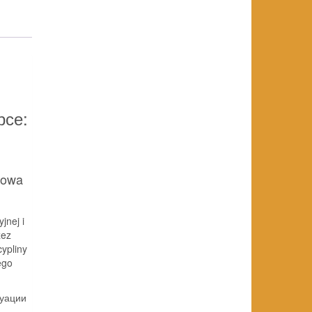
рсе:
łowa
jnej i
zez
cypliny
ego
туации