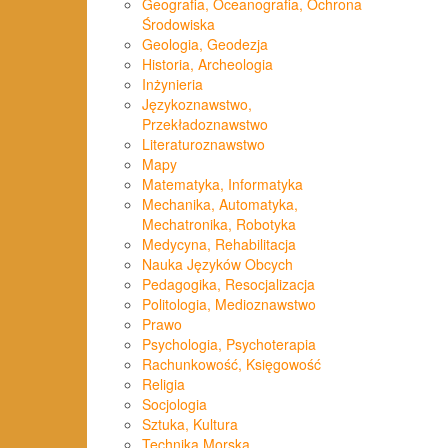
Geografia, Oceanografia, Ochrona
Środowiska
Geologia, Geodezja
Historia, Archeologia
Inżynieria
Językoznawstwo,
Przekładoznawstwo
Literaturoznawstwo
Mapy
Matematyka, Informatyka
Mechanika, Automatyka,
Mechatronika, Robotyka
Medycyna, Rehabilitacja
Nauka Języków Obcych
Pedagogika, Resocjalizacja
Politologia, Medioznawstwo
Prawo
Psychologia, Psychoterapia
Rachunkowość, Księgowość
Religia
Socjologia
Sztuka, Kultura
Technika Morska