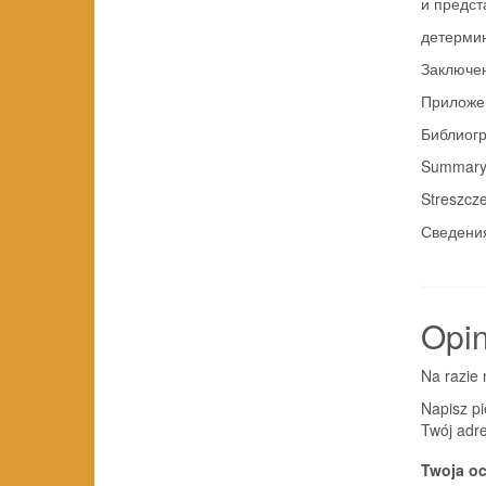
и предст
детерми
Заключе
Приложе
Библиог
Summar
Streszcz
Сведения
Opin
Na razie 
Napisz pi
Twój adre
Twoja o