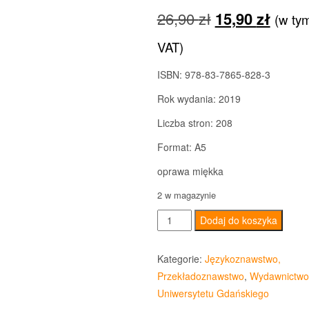
Pierwotna
Aktua
26,90
zł
15,90
zł
(w ty
cena
cena
VAT)
wynosiła:
wynos
ISBN: 978-83-7865-828-3
26,90 zł.
15,90 
Rok wydania: 2019
Liczba stron: 208
Format: A5
oprawa miękka
2 w magazynie
ilość
Dodaj do koszyka
Bo
zdrowie
Kategorie:
Językoznawstwo,
jest
Przekładoznawstwo
,
Wydawnictwo
najważniejsze
Uniwersytetu Gdańskiego
/