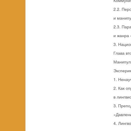
Коммуник
2.2. Пер
и манипу
2.3. Пар
и жанра 
3. Нацио
Глава вт
Манипуля
Экспери
1. Ненау
2. Как о
в лингви
3. Препо
«Давлени
4. Лингв