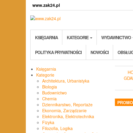
Skip
www.zak24.pl
to
the
content
KSIĘGARNIA
KATEGORIE
WYDAWNICTWO
POLITYKA PRYWATNOŚCI
NOWOŚCI
OBSŁUG
Księgarnia
H
Kategorie
GDA
Architektura, Urbanistyka
Biologia
Budownictwo
Chemia
PROMO
Dziennikarstwo, Reportaże
Ekonomia, Zarządzanie
Elektronika, Elektrotechnika
Fizyka
Filozofia, Logika