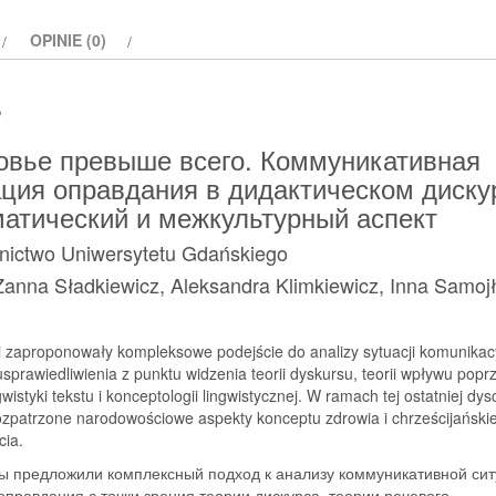
Здоровье
OPINIE (0)
превыше
всего
s
овье превыше всего. Коммуникативная
ация оправдания в дидактическом диску
матический и межкультурный аспект
ictwo Uniwersytetu Gdańskiego
Żanna Sładkiewicz, Aleksandra Klimkiewicz, Inna Samoj
i zaproponowały kompleksowe podejście do analizy sytuacji komunikacy
sprawiedliwienia z punktu widzenia teorii dyskursu, teorii wpływu popr
ngwistyki tekstu i konceptologii lingwistycznej. W ramach tej ostatniej dys
ozpatrzone narodowościowe aspekty konceptu zdrowia i chrześcijański
cia.
ы предложили комплексный подход к анализу коммуникативной си
оправдания с точки зрения теории дискурса, теории речевого