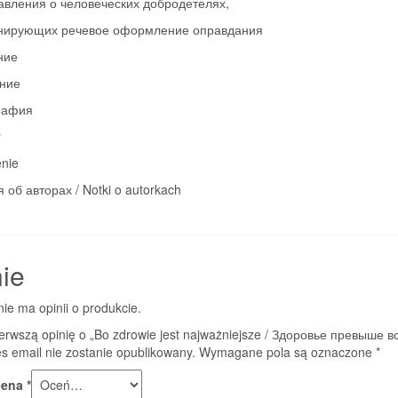
авления о человеческих добродетелях,
нирующих речевое оформление оправдания
ние
ние
рафия
y
enie
 об авторах / Notki o autorkach
ie
nie ma opinii o produkcie.
erwszą opinię o „Bo zdrowie jest najważniejsze / Здоровье превыше в
s email nie zostanie opublikowany.
Wymagane pola są oznaczone
*
cena
*