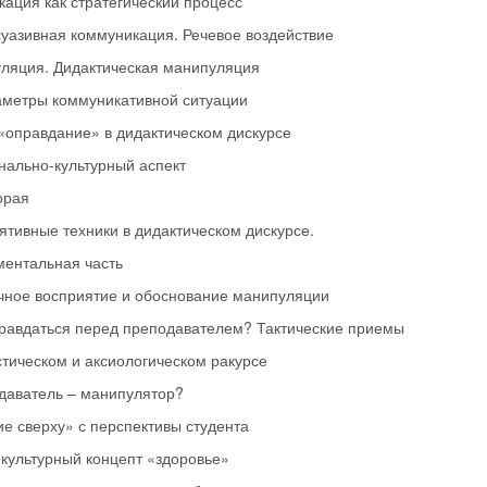
ация как стратегический процесс
суазивная коммуникация. Речевое воздействие
ляция. Дидактическая манипуляция
аметры коммуникативной ситуации
«оправдание» в дидактическом дискурсе
нально-культурный аспект
орая
тивные техники в дидактическом дискурсе.
ментальная часть
чное восприятие и обоснование манипуляции
правдаться перед преподавателем? Тактические приемы
стическом и аксиологическом ракурсе
даватель – манипулятор?
е сверху» с перспективы студента
окультурный концепт «здоровье»