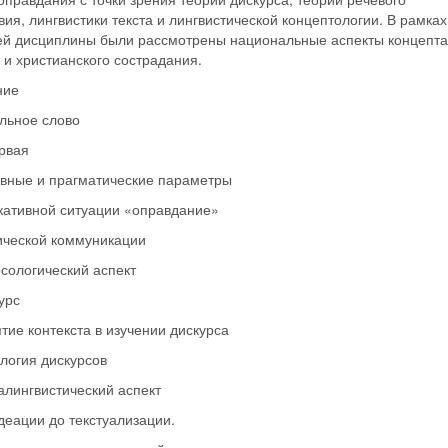
вия, лингвистики текста и лингвистической концептологии. В рамках
ей дисциплины были рассмотрены национальные аспекты концепта
 и христианского сострадания.
ние
льное слово
рвая
вные и прагматические параметры
кативной ситуации «оправдание»
ической коммуникации
рсологический аспект
урс
ятие контекста в изучении дискурса
ология дискурсов
алингвистический аспект
идеации до текстуализации.