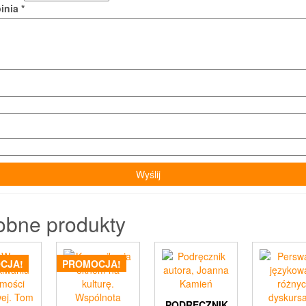
pinia
*
obne produkty
CJA!
PROMOCJA!
PODRĘCZNIK