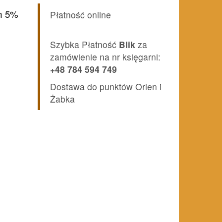
lna
m 5%
Płatność online
Szybka Płatność
Blik
za
i:
zamówienie na nr księgarni:
zł.
+48 784 594 749
Dostawa do punktów Orlen i
Żabka