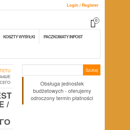
Login / Register
0
KOSZTY WYSYŁKI
PACZKOMATY INPOST
Szukaj:
TETU
ЕВЫШЕ
СЕГО
Obsługa jednostek
budżetowych - oferujemy
EST
odroczony termin płatności
 /
ГО