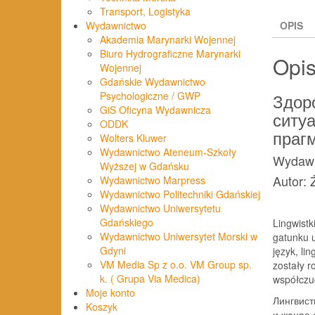
Transport, Logistyka
Wydawnictwo
OPIS
Akademia Marynarki Wojennej
Biuro Hydrograficzne Marynarki
Opi
Wojennej
Gdańskie Wydawnictwo
Здор
Psychologiczne / GWP
GiS Oficyna Wydawnicza
ситу
ODDK
праг
Wolters Kluwer
Wydawnictwo Ateneum-Szkoły
Wydawn
Wyższej w Gdańsku
Autor: 
Wydawnictwo Marpress
Wydawnictwo Politechniki Gdańskiej
Wydawnictwo Uniwersytetu
Gdańskiego
Lingwistk
Wydawnictwo Uniwersytet Morski w
gatunku u
Gdyni
język, li
VM Media Sp z o.o. VM Group sp.
zostały r
k. ( Grupa Via Medica)
współczu
Moje konto
Лингвист
Koszyk
и жанра 