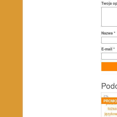
Twoja o
Nazwa
*
E-mail
*
Pod
PROMO