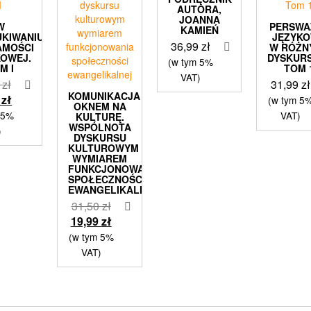
AUTORA,
JOANNA
W
PERSWA
KAMIEŃ
KIWANIU
JĘZYK
36,99
zł
AMOŚCI
W RÓŻN
KOWEJ.
DYSKUR
(w tym 5%
M I
TOM 
VAT)
Pierwotna
0
zł
31,99
zł
KOMUNIKACJA
cena
Aktualna
9
zł
(w tym 5
OKNEM NA
wynosiła:
cena
 5%
VAT)
KULTURĘ.
WSPÓLNOTA
33,60 zł.
wynosi:
)
DYSKURSU
19,99 zł.
KULTUROWYM
WYMIAREM
FUNKCJONOWANIA
SPOŁECZNOŚCI
EWANGELIKALNEJ
Pierwotna
31,50
zł
cena
Aktualna
19,99
zł
wynosiła:
cena
(w tym 5%
31,50 zł.
wynosi:
VAT)
19,99 zł.