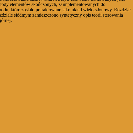
metody elementów skończonych, zaimplementowanych do
du, które zostało potraktowane jako układ wieloczłonowy. Rozdział
dziale siódmym zamieszczono syntetyczny opis teorii sterowania
górnej.