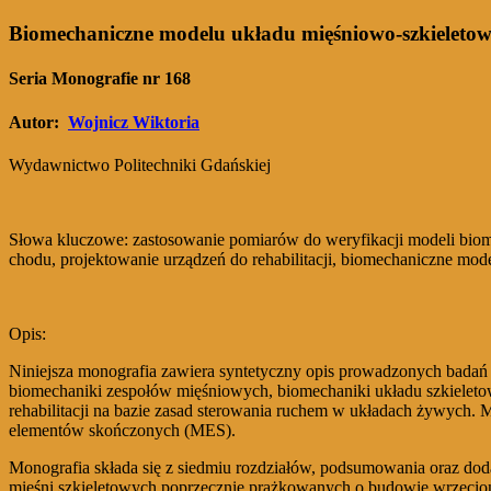
Biomechaniczne modelu układu mięśniowo-szkieletow
Seria Monografie nr 168
Autor:
Wojnicz Wiktoria
Wydawnictwo Politechniki Gdańskiej
Słowa kluczowe:
zastosowanie pomiarów do weryfikacji modeli bio
chodu, projektowanie urządzeń do rehabilitacji, biomechaniczne mo
Opis:
Niniejsza monografia zawiera syntetyczny opis prowadzonych badań 
biomechaniki zespołów mięśniowych, biomechaniki układu szkieletow
rehabilitacji na bazie zasad sterowania ruchem w układach żywych
elementów skończonych (MES).
Monografia składa się z siedmiu rozdziałów, podsumowania oraz do
mięśni szkieletowych poprzecznie prążkowanych o budowie wrzecion