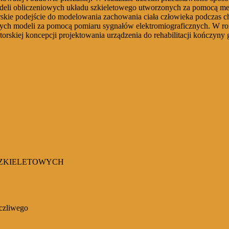
odeli obliczeniowych układu szkieletowego utworzonych za pomocą 
e podejście do modelowania zachowania ciała człowieka podczas cho
ych modeli za pomocą pomiaru sygnałów elektromiograficznych. W roz
orskiej koncepcji projektowania urządzenia do rehabilitacji kończyny 
SZKIELETOWYCH
czliwego