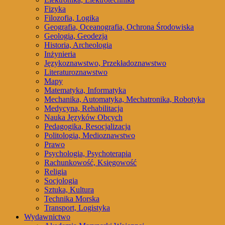
Fizyka
Filozofia, Logika
Geografia, Oceanografia, Ochrona Środowiska
Geologia, Geodezja
Historia, Archeologia
Inżynieria
Językoznawstwo, Przekładoznawstwo
Literaturoznawstwo
Mapy
Matematyka, Informatyka
Mechanika, Automatyka, Mechatronika, Robotyka
Medycyna, Rehabilitacja
Nauka Języków Obcych
Pedagogika, Resocjalizacja
Politologia, Medioznawstwo
Prawo
Psychologia, Psychoterapia
Rachunkowość, Księgowość
Religia
Socjologia
Sztuka, Kultura
Technika Morska
Transport, Logistyka
Wydawnictwo