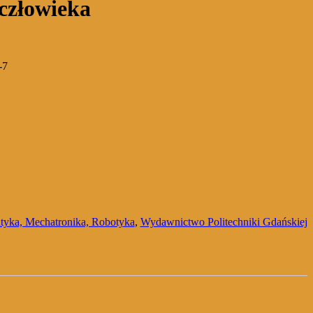
 człowieka
-7
tyka, Mechatronika, Robotyka
,
Wydawnictwo Politechniki Gdańskiej