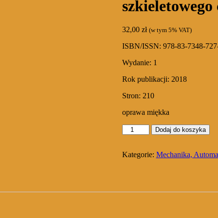
szkieletowego
32,00
zł
(w tym 5% VAT)
ISBN/ISSN:
978-83-7348-727
Wydanie:
1
Rok publikacji:
2018
Stron:
210
oprawa miękka
ilość
Dodaj do koszyka
Biomechaniczne
modelu
układu
Kategorie:
Mechanika, Automa
mięśniowo-
szkieletowego
człowieka