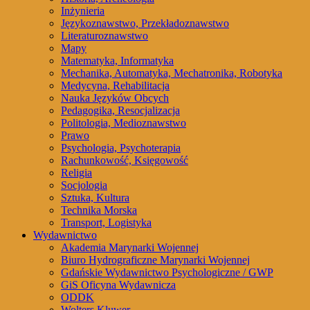
Inżynieria
Językoznawstwo, Przekładoznawstwo
Literaturoznawstwo
Mapy
Matematyka, Informatyka
Mechanika, Automatyka, Mechatronika, Robotyka
Medycyna, Rehabilitacja
Nauka Języków Obcych
Pedagogika, Resocjalizacja
Politologia, Medioznawstwo
Prawo
Psychologia, Psychoterapia
Rachunkowość, Księgowość
Religia
Socjologia
Sztuka, Kultura
Technika Morska
Transport, Logistyka
Wydawnictwo
Akademia Marynarki Wojennej
Biuro Hydrograficzne Marynarki Wojennej
Gdańskie Wydawnictwo Psychologiczne / GWP
GiS Oficyna Wydawnicza
ODDK
Wolters Kluwer