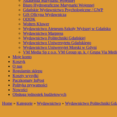
Akademia Marynarki Wojennej
Biuro Hydrograficzne Marynarki Wojennej
Gdańskie Wydawnictwo Psychologiczne / GWP
GiS Oficyna Wydawnicza
ODDK
Wolters Kluwer
Wydawnictwo Ateneum-Szkoły Wyższej w Gdańsku
Wydawnictwo Marpress
Wydawnictwo Politechniki Gdańskiej
Wydawnictwo Uniwersytetu Gdańskiego
Wydawnictwo Uniwersytet Morski w Gdyni
VM Media Sp z o.o. VM Group sp. k. ( Grupa Via Medi
Moje konto
Koszyk
O nas
Regulamin sklepu
Koszty wysyłki
Paczkomaty InPost
Polityka prywatności
Nowości
Obsługa jednostek budżetowych
Home
»
Kategorie
»
Wydawnictwo
»
Wydawnictwo Politechniki Gda