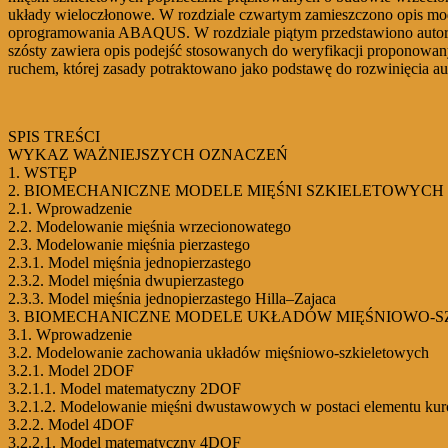
układy wieloczłonowe. W rozdziale czwartym zamieszczono opis m
oprogramowania ABAQUS. W rozdziale piątym przedstawiono autorski
szósty zawiera opis podejść stosowanych do weryfikacji proponowan
ruchem, której zasady potraktowano jako podstawę do rozwinięcia aut
SPIS TREŚCI
WYKAZ WAŻNIEJSZYCH OZNACZEŃ
1. WSTĘP
2. BIOMECHANICZNE MODELE MIĘŚNI SZKIELETOWYCH
2.1. Wprowadzenie
2.2. Modelowanie mięśnia wrzecionowatego
2.3. Modelowanie mięśnia pierzastego
2.3.1. Model mięśnia jednopierzastego
2.3.2. Model mięśnia dwupierzastego
2.3.3. Model mięśnia jednopierzastego Hilla–Zajaca
3. BIOMECHANICZNE MODELE UKŁADÓW MIĘŚNIOWO-
3.1. Wprowadzenie
3.2. Modelowanie zachowania układów mięśniowo-szkieletowych
3.2.1. Model 2DOF
3.2.1.1. Model matematyczny 2DOF
3.2.1.2. Modelowanie mięśni dwustawowych w postaci elementu kur
3.2.2. Model 4DOF
3.2.2.1. Model matematyczny 4DOF