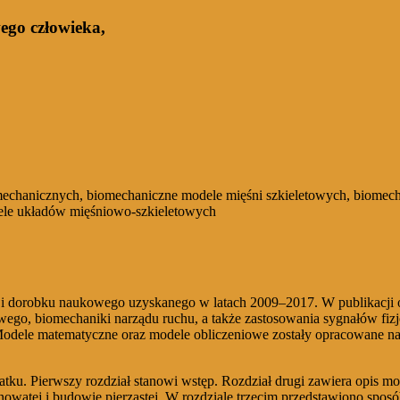
ego człowieka,
mechanicznych, biomechaniczne modele mięśni szkieletowych, biomec
dele układów mięśniowo-szkieletowych
i dorobku naukowego uzyskanego w latach 2009–2017. W publikacji op
ego, biomechaniki narządu ruchu, a także zastosowania sygnałów fizj
. Modele matematyczne oraz modele obliczeniowe zostały opracowane 
datku. Pierwszy rozdział stanowi wstęp. Rozdział drugi zawiera opi
owatej i budowie pierzastej. W rozdziale trzecim przedstawiono spo