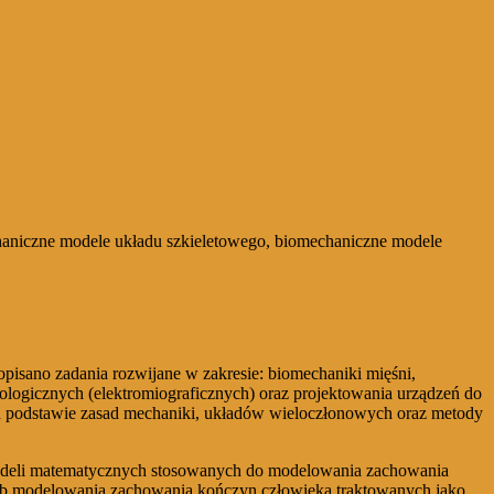
haniczne modele układu szkieletowego, biomechaniczne modele
isano zadania rozwijane w zakresie: biomechaniki mięśni,
ologicznych (elektromiograficznych) oraz projektowania urządzeń do
na podstawie zasad mechaniki, układów wieloczłonowych oraz metody
s modeli matematycznych stosowanych do modelowania zachowania
sób modelowania zachowania kończyn człowieka traktowanych jako