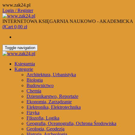
Skip
www.zak24.pl
to
Login / Register
the
content
INTERNETOWA KSIĘGARNIA NAUKOWO - AKADEMICKA
0
Cart
0,00 zł
Toggle navigation
Księgarnia
Kategorie
Architektura, Urbanistyka
Biologia
Budownictwo
Chemia
Dziennikarstwo, Reportaże
Ekonomia, Zarządzanie
Elektronika, Elektrotechnika
Fizyka
Filozofia, Logika
Geografia, Oceanografia, Ochrona Środowiska
Geologia, Geodezja
Historia, Archeologia