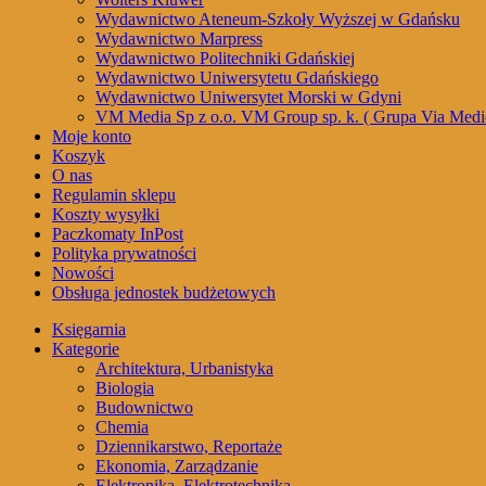
Wydawnictwo Ateneum-Szkoły Wyższej w Gdańsku
Wydawnictwo Marpress
Wydawnictwo Politechniki Gdańskiej
Wydawnictwo Uniwersytetu Gdańskiego
Wydawnictwo Uniwersytet Morski w Gdyni
VM Media Sp z o.o. VM Group sp. k. ( Grupa Via Medi
Moje konto
Koszyk
O nas
Regulamin sklepu
Koszty wysyłki
Paczkomaty InPost
Polityka prywatności
Nowości
Obsługa jednostek budżetowych
Księgarnia
Kategorie
Architektura, Urbanistyka
Biologia
Budownictwo
Chemia
Dziennikarstwo, Reportaże
Ekonomia, Zarządzanie
Elektronika, Elektrotechnika