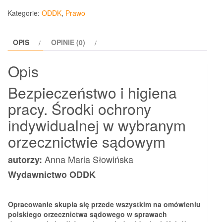
i
Kategorie:
ODDK
,
Prawo
higiena
pracy
OPIS
OPINIE (0)
Środki
ochrony
Opis
indywidualnej
Bezpieczeństwo i higiena
pracy. Środki ochrony
indywidualnej w wybranym
orzecznictwie sądowym
Anna Maria Słowińska
autorzy:
Wydawnictwo ODDK
Opracowanie skupia się przede wszystkim na omówieniu
polskiego orzecznictwa sądowego w sprawach