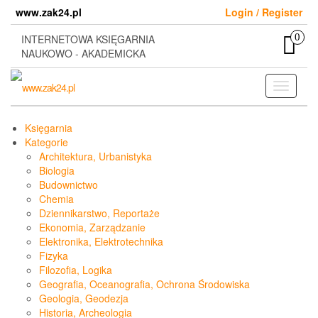
Skip
www.zak24.pl
Login / Register
to
the
0
INTERNETOWA KSIĘGARNIA
content
NAUKOWO - AKADEMICKA
Toggle
navigati
Księgarnia
Kategorie
Architektura, Urbanistyka
Biologia
Budownictwo
Chemia
Dziennikarstwo, Reportaże
Ekonomia, Zarządzanie
Elektronika, Elektrotechnika
Fizyka
Filozofia, Logika
Geografia, Oceanografia, Ochrona Środowiska
Geologia, Geodezja
Historia, Archeologia