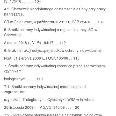
IV P 75/16 . . . . . . 104
4.3. Obowi¹zek nieodpłatnego dostarczenia os³ony przy pracy
na frezarce.
SR w Goleniowie, 4 października 2017 r., IV P 254/13 . .. 107
5. Środki ochrony indywidualnej a regulamin pracy. SO w
Szczecinie,
2 marca 2018 r., VI Pa 194/17 .. . 112
6. Brak instrukcji dotyczącej środków ochrony indywidualnej.
NSA, 31 sierpnia 2006 r., I OSK 105/06 . . 115
7. Środki ochrony indywidualnej chroni¹ce przed zagrożeniami
czynnikami
biologicznymi . . . .. 119
7.1. Środki ochrony indywidualnej chroni¹ce przed
zagrożeniami
czynnikami biologicznymi. Cytostatyki. WSA w Gliwicach,
25 listopada 2009 r., IV SA/Gl 340/09 . . . 120
7.2. Ograniczenie stopnia narażenia na czynniki biologiczne.