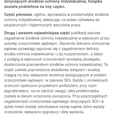
dotyczących środków ochrony indywidualnej. Książka
została podzielona na trzy części.
Część pierwsza
, ogólna, wprowadza w problematykę środków
ochrony indywidualnej, wskazując na prawo człowieka do
bezpiecznych i higienicznych warunków pracy.
Drugą i zarazem najważniejszą część
publikacji stanowi
zagadnienie środków ochrony indywidualnej w wybranym przez
autorkę orzecznictwie sądowym. Starannie dobrane orzeczenia
sądowe pozwalają zapoznać się z zagadnieniem definicji
środka ochrony indywidualnej i z jej rozszerzeniem, a także
z podjętą w wybranych orzeczeniach tematyką obowiązku
dostarczania pracownikom środków ochrony indywidualnej. Ta
część została poprzedzona dodatkowo wstępem i analizą
mającą na celu wskazanie tendencji występujących w polskim
orzecznictwie sądowym w zakresie ŚOI. Każde z omówionych
orzeczeń opatrzono przydatnym podtytułem, przy czym
sygnalizowano, na co zwrócić uwagę i jaka problematyka
została w danym orzeczeniu poruszona. Przy poszczególnych
zagadnieniach orzecznictwa sądowego dotyczących ŚOI i w
spisie treści zostały odnotowane nazwy sądów, które wydały
orzeczenia, wskazano sygnatury i daty wydania.