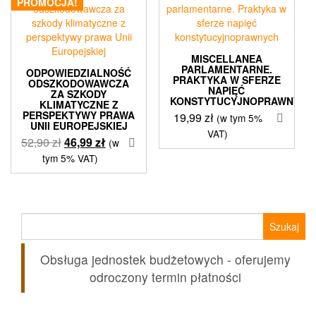
PROMOCJA!
MISCELLANEA
PARLAMENTARNE.
ODPOWIEDZIALNOŚĆ
PRAKTYKA W SFERZE
ODSZKODOWAWCZA
NAPIĘĆ
ZA SZKODY
KONSTYTUCYJNOPRAWNYCH
KLIMATYCZNE Z
PERSPEKTYWY PRAWA
19,99
zł
(w tym 5%
UNII EUROPEJSKIEJ
VAT)
Pierwotna
Aktualna
52,90
zł
46,99
zł
(w
cena
cena
tym 5% VAT)
wynosiła:
wynosi:
52,90 zł.
46,99 zł.
Szukaj:
Obsługa jednostek budżetowych - oferujemy
odroczony termin płatności