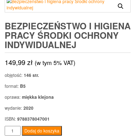
BEZPIECZEŃSTWO I HIGIENA
PRACY ŚRODKI OCHRONY
INDYWIDUALNEJ
149,99
zł
(w tym 5% VAT)
objętość:
146 str.
format:
B5
oprawa:
miękka klejona
wydanie:
2020
ISBN:
9788378047001
ilość
Dodaj do koszyka
Bezpieczeństwo