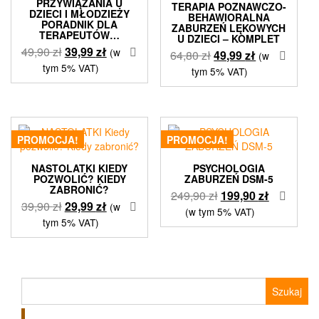
PRZYWIĄZANIA U
TERAPIA POZNAWCZO-
DZIECI I MŁODZIEŻY
BEHAWIORALNA
PORADNIK DLA
ZABURZEŃ LĘKOWYCH
TERAPEUTÓW…
U DZIECI – KOMPLET
Pierwotna
Aktualna
49,90
zł
39,99
zł
(w
Pierwotna
Aktualna
64,80
zł
49,99
zł
(w
cena
cena
tym 5% VAT)
cena
cena
tym 5% VAT)
wynosiła:
wynosi:
wynosiła:
wynosi:
49,90 zł.
39,99 zł.
64,80 zł.
49,99 zł.
PROMOCJA!
PROMOCJA!
NASTOLATKI KIEDY
PSYCHOLOGIA
POZWOLIĆ? KIEDY
ZABURZEŃ DSM-5
ZABRONIĆ?
Pierwotna
Aktualna
249,90
zł
199,90
zł
Pierwotna
Aktualna
39,90
zł
29,99
zł
(w
cena
cena
(w tym 5% VAT)
cena
cena
tym 5% VAT)
wynosiła:
wynosi:
wynosiła:
wynosi:
249,90 zł.
199,90 zł.
39,90 zł.
29,99 zł.
Szukaj: