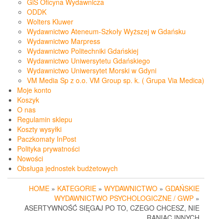
GiS Oficyna Wydawnicza
ODDK
Wolters Kluwer
Wydawnictwo Ateneum-Szkoły Wyższej w Gdańsku
Wydawnictwo Marpress
Wydawnictwo Politechniki Gdańskiej
Wydawnictwo Uniwersytetu Gdańskiego
Wydawnictwo Uniwersytet Morski w Gdyni
VM Media Sp z o.o. VM Group sp. k. ( Grupa Via Medica)
Moje konto
Koszyk
O nas
Regulamin sklepu
Koszty wysyłki
Paczkomaty InPost
Polityka prywatności
Nowości
Obsługa jednostek budżetowych
HOME
»
KATEGORIE
»
WYDAWNICTWO
»
GDAŃSKIE
WYDAWNICTWO PSYCHOLOGICZNE / GWP
»
ASERTYWNOŚĆ SIĘGAJ PO TO, CZEGO CHCESZ, NIE
RANIĄC INNYCH