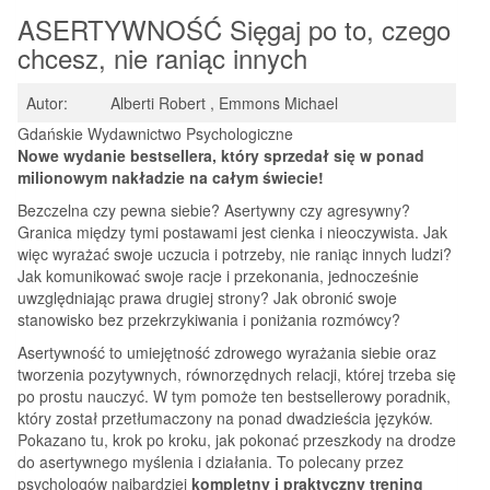
ASERTYWNOŚĆ Sięgaj po to, czego
chcesz, nie raniąc innych
Autor:
Alberti Robert , Emmons Michael
Gdańskie Wydawnictwo Psychologiczne
Nowe wydanie bestsellera, który sprzedał się w ponad
milionowym nakładzie na całym świecie!
Bezczelna czy pewna siebie? Asertywny czy agresywny?
Granica między tymi postawami jest cienka i nieoczywista. Jak
więc wyrażać swoje uczucia i potrzeby, nie raniąc innych ludzi?
Jak komunikować swoje racje i przekonania, jednocześnie
uwzględniając prawa drugiej strony? Jak obronić swoje
stanowisko bez przekrzykiwania i poniżania rozmówcy?
Asertywność to umiejętność zdrowego wyrażania siebie oraz
tworzenia pozytywnych, równorzędnych relacji, której trzeba się
po prostu nauczyć. W tym pomoże ten bestsellerowy poradnik,
który został przetłumaczony na ponad dwadzieścia języków.
Pokazano tu, krok po kroku, jak pokonać przeszkody na drodze
do asertywnego myślenia i działania. To polecany przez
psychologów najbardziej
kompletny i praktyczny trening