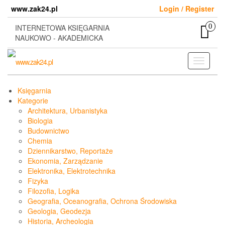
Skip
www.zak24.pl
Login / Register
to
the
0
INTERNETOWA KSIĘGARNIA
content
NAUKOWO - AKADEMICKA
Toggle
navigati
Księgarnia
Kategorie
Architektura, Urbanistyka
Biologia
Budownictwo
Chemia
Dziennikarstwo, Reportaże
Ekonomia, Zarządzanie
Elektronika, Elektrotechnika
Fizyka
Filozofia, Logika
Geografia, Oceanografia, Ochrona Środowiska
Geologia, Geodezja
Historia, Archeologia