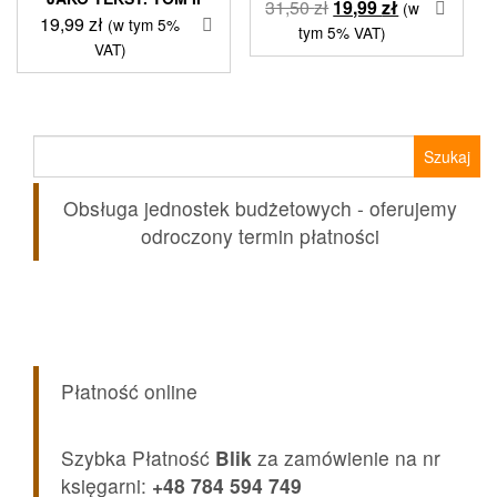
Pierwotna
Aktualna
31,50
zł
19,99
zł
(w
19,99
zł
(w tym 5%
cena
cena
tym 5% VAT)
VAT)
wynosiła:
wynosi:
31,50 zł.
19,99 zł.
Szukaj:
Obsługa jednostek budżetowych - oferujemy
odroczony termin płatności
Płatność online
Szybka Płatność
Blik
za zamówienie na nr
księgarni:
+48 784 594 749