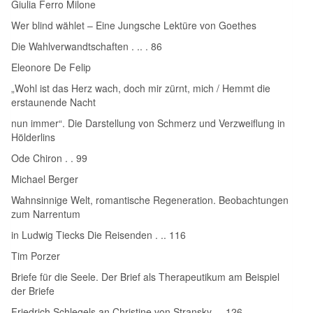
Giulia Ferro Milone
Wer blind wählet – Eine Jungsche Lektüre von Goethes
Die Wahlverwandtschaften . .. . 86
Eleonore De Felip
„Wohl ist das Herz wach, doch mir zürnt, mich / Hemmt die
erstaunende Nacht
nun immer“. Die Darstellung von Schmerz und Verzweiflung in
Hölderlins
Ode Chiron . . 99
Michael Berger
Wahnsinnige Welt, romantische Regeneration. Beobachtungen
zum Narrentum
in Ludwig Tiecks Die Reisenden . .. 116
Tim Porzer
Briefe für die Seele. Der Brief als Therapeutikum am Beispiel
der Briefe
Friedrich Schlegels an Christine von Stransky . . 126