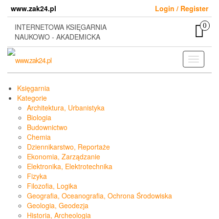
Skip
www.zak24.pl
Login / Register
to
the
0
INTERNETOWA KSIĘGARNIA
content
NAUKOWO - AKADEMICKA
Toggle
navigati
Księgarnia
Kategorie
Architektura, Urbanistyka
Biologia
Budownictwo
Chemia
Dziennikarstwo, Reportaże
Ekonomia, Zarządzanie
Elektronika, Elektrotechnika
Fizyka
Filozofia, Logika
Geografia, Oceanografia, Ochrona Środowiska
Geologia, Geodezja
Historia, Archeologia