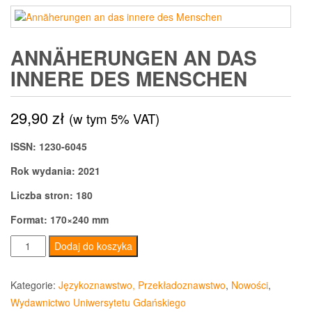
ANNÄHERUNGEN AN DAS
INNERE DES MENSCHEN
29,90
zł
(w tym 5% VAT)
ISSN: 1230-6045
Rok wydania: 2021
Liczba stron: 180
Format: 170×240 mm
ilość
Dodaj do koszyka
Annäherungen
an
Kategorie:
Językoznawstwo, Przekładoznawstwo
,
Nowości
,
das
Wydawnictwo Uniwersytetu Gdańskiego