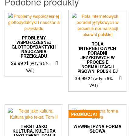
Podobne produkty
PROBLEMY
WSPÓŁCZESNEJ
ROLA
GLOTTODYDAKTYKI I
INTERNETOWYCH
NAUCZANIA
PORADNI
PRZEKŁADU
JĘZYKOWYCH W
PROCESIE
29,99
zł
(w tym 5%
NORMALIZACJI
VAT)
PISOWNI POLSKIEJ
39,99
zł
(w tym 5%
VAT)
PROMOCJA!
TEKST JAKO
WEWNĘTRZNA FORMA
KULTURA. KULTURA
SŁOWA
JAKO TEKST. TOM II