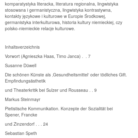
komparatystyka literacka, literatura regionalna, lingwistyka
stosowana i germanistyczna, lingwistyka kontrastywna,
kontakty językowe i kulturowe w Europie Środkowej,
germanistyka interkulturowa, historia kultury niemieckiej, czy
polsko-niemieckie relacje kulturowe.
Inhaltsverzeichnis
Vorwort (Agnieszka Haas, Timo Janca) . . 7
Susanne Düwell
Die schönen Künste als ‚Gesundheitsmittel‘ oder tödliches Gift.
Empfindungsästhetik
und Theaterkritik bei Sulzer und Rousseau . . 9
Markus Steinmayr
Pietistische Kommunikation. Konzepte der Sozialität bei
Spener, Francke
und Zinzendorf . . . 24
Sebastian Speth