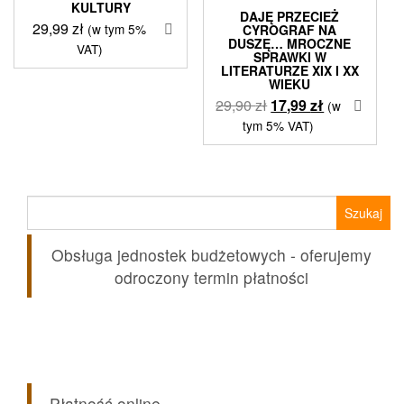
KULTURY
DAJĘ PRZECIEŻ
29,99
zł
(w tym 5%
CYROGRAF NA
DUSZĘ… MROCZNE
VAT)
SPRAWKI W
LITERATURZE XIX I XX
WIEKU
Pierwotna
Aktualna
29,90
zł
17,99
zł
(w
cena
cena
tym 5% VAT)
wynosiła:
wynosi:
29,90 zł.
17,99 zł.
Szukaj:
Obsługa jednostek budżetowych - oferujemy
odroczony termin płatności
Płatność online