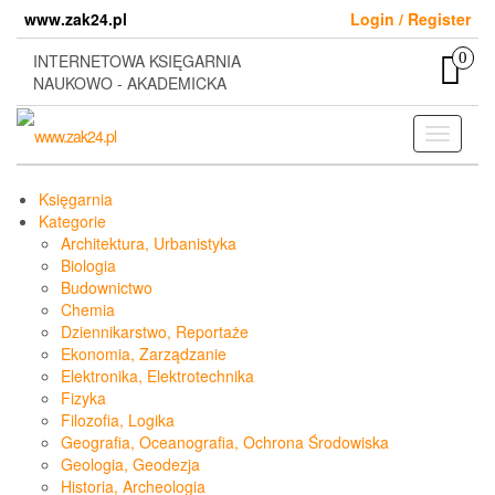
Skip
www.zak24.pl
Login / Register
to
the
0
INTERNETOWA KSIĘGARNIA
content
NAUKOWO - AKADEMICKA
Toggle
navigati
Księgarnia
Kategorie
Architektura, Urbanistyka
Biologia
Budownictwo
Chemia
Dziennikarstwo, Reportaże
Ekonomia, Zarządzanie
Elektronika, Elektrotechnika
Fizyka
Filozofia, Logika
Geografia, Oceanografia, Ochrona Środowiska
Geologia, Geodezja
Historia, Archeologia