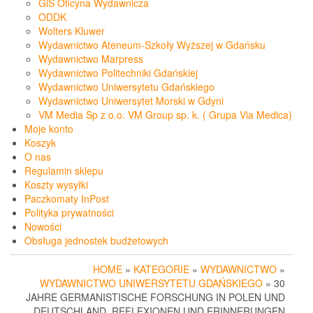
GiS Oficyna Wydawnicza
ODDK
Wolters Kluwer
Wydawnictwo Ateneum-Szkoły Wyższej w Gdańsku
Wydawnictwo Marpress
Wydawnictwo Politechniki Gdańskiej
Wydawnictwo Uniwersytetu Gdańskiego
Wydawnictwo Uniwersytet Morski w Gdyni
VM Media Sp z o.o. VM Group sp. k. ( Grupa Via Medica)
Moje konto
Koszyk
O nas
Regulamin sklepu
Koszty wysyłki
Paczkomaty InPost
Polityka prywatności
Nowości
Obsługa jednostek budżetowych
HOME
»
KATEGORIE
»
WYDAWNICTWO
»
WYDAWNICTWO UNIWERSYTETU GDAŃSKIEGO
» 30
JAHRE GERMANISTISCHE FORSCHUNG IN POLEN UND
DEUTSCHLAND. REFLEXIONEN UND ERINNERUNGEN