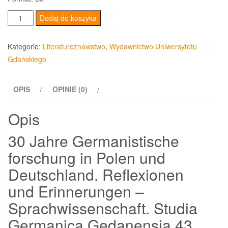
ilość
Dodaj do koszyka
30
Jahre
Kategorie:
Literaturoznawstwo
,
Wydawnictwo Uniwersytetu
Germanistische
Gdańskiego
forschung
in
OPIS
OPINIE (0)
Polen
und
Opis
Deutschland.
Reflexionen
30 Jahre Germanistische
und
forschung in Polen und
Erinnerungen
Deutschland. Reflexionen
und Erinnerungen –
Sprachwissenschaft. Studia
Germanica Gedanensia 43