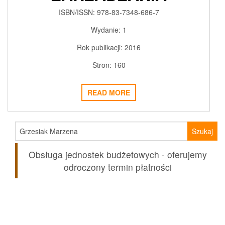
2018-02-18
ADMIN3992
0
ISBN/ISSN: 978-83-7348-686-7
Wydanie: 1
Rok publikacji: 2016
Stron: 160
READ MORE
Szukaj:
Obsługa jednostek budżetowych - oferujemy
odroczony termin płatności