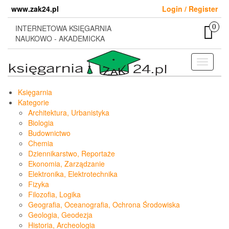
Skip
www.zak24.pl
Login / Register
to
the
0
INTERNETOWA KSIĘGARNIA
content
NAUKOWO - AKADEMICKA
Toggle
navigati
Księgarnia
Kategorie
Architektura, Urbanistyka
Biologia
Budownictwo
Chemia
Dziennikarstwo, Reportaże
Ekonomia, Zarządzanie
Elektronika, Elektrotechnika
Fizyka
Filozofia, Logika
Geografia, Oceanografia, Ochrona Środowiska
Geologia, Geodezja
Historia, Archeologia