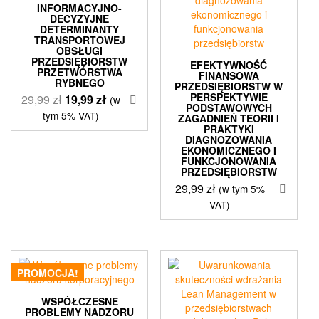
INFORMACYJNO-
DECYZYJNE
DETERMINANTY
TRANSPORTOWEJ
OBSŁUGI
PRZEDSIĘBIORSTW
EFEKTYWNOŚĆ
PRZETWÓRSTWA
FINANSOWA
RYBNEGO
PRZEDSIĘBIORSTW W
PERSPEKTYWIE
Pierwotna
Aktualna
29,99
zł
19,99
zł
(w
PODSTAWOWYCH
cena
cena
tym 5% VAT)
ZAGADNIEŃ TEORII I
wynosiła:
wynosi:
PRAKTYKI
DIAGNOZOWANIA
29,99 zł.
19,99 zł.
EKONOMICZNEGO I
FUNKCJONOWANIA
PRZEDSIĘBIORSTW
29,99
zł
(w tym 5%
VAT)
PROMOCJA!
WSPÓŁCZESNE
PROBLEMY NADZORU