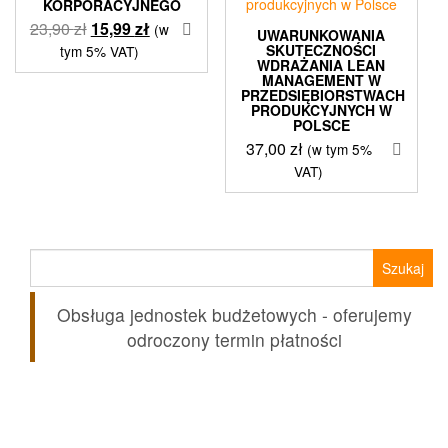
KORPORACYJNEGO
Pierwotna
Aktualna
23,90
zł
15,99
zł
(w
UWARUNKOWANIA
cena
cena
SKUTECZNOŚCI
tym 5% VAT)
WDRAŻANIA LEAN
wynosiła:
wynosi:
MANAGEMENT W
23,90 zł.
15,99 zł.
PRZEDSIĘBIORSTWACH
PRODUKCYJNYCH W
POLSCE
37,00
zł
(w tym 5%
VAT)
Szukaj:
Obsługa jednostek budżetowych - oferujemy
odroczony termin płatności