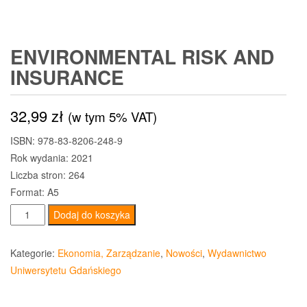
ENVIRONMENTAL RISK AND
INSURANCE
32,99
zł
(w tym 5% VAT)
ISBN: 978-83-8206-248-9
Rok wydania: 2021
Liczba stron: 264
Format: A5
ilość
Dodaj do koszyka
Environmental
risk
Kategorie:
Ekonomia, Zarządzanie
,
Nowości
,
Wydawnictwo
and
Uniwersytetu Gdańskiego
insurance