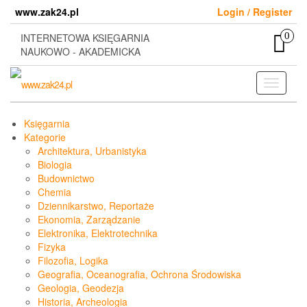
Skip
www.zak24.pl
Login / Register
to
the
0
INTERNETOWA KSIĘGARNIA
content
NAUKOWO - AKADEMICKA
Toggle
navigati
Księgarnia
Kategorie
Architektura, Urbanistyka
Biologia
Budownictwo
Chemia
Dziennikarstwo, Reportaże
Ekonomia, Zarządzanie
Elektronika, Elektrotechnika
Fizyka
Filozofia, Logika
Geografia, Oceanografia, Ochrona Środowiska
Geologia, Geodezja
Historia, Archeologia