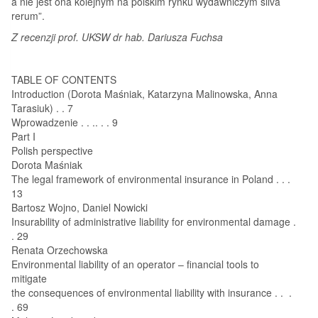
a nie jest ona kolejnym na polskim rynku wydawniczym silva
rerum”.
Z recenzji prof. UKSW dr hab. Dariusza Fuchsa
TABLE OF CONTENTS
Introduction (Dorota Maśniak, Katarzyna Malinowska, Anna
Tarasiuk) . . 7
Wprowadzenie . . .. . . 9
Part I
Polish perspective
Dorota Maśniak
The legal framework of environmental insurance in Poland . . .
13
Bartosz Wojno, Daniel Nowicki
Insurability of administrative liability for environmental damage .
. 29
Renata Orzechowska
Environmental liability of an operator – financial tools to
mitigate
the consequences of environmental liability with insurance . . .
. 69