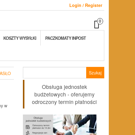
Login / Register
0
KOSZTY WYSYŁKI
PACZKOMATY INPOST
Szukaj:
HASŁO
Obsługa jednostek
budżetowych - oferujemy
odroczony termin płatności
my w