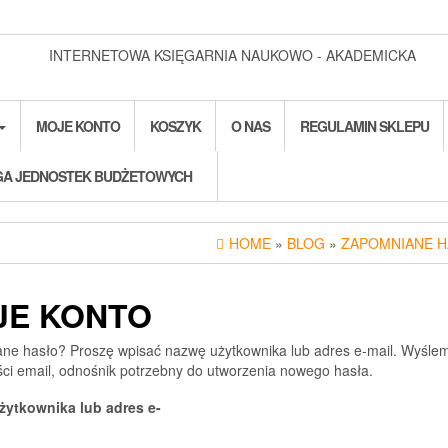
INTERNETOWA KSIĘGARNIA NAUKOWO - AKADEMICKA
MOJE KONTO
KOSZYK
O NAS
REGULAMIN SKLEPU
A JEDNOSTEK BUDŻETOWYCH
HOME
»
BLOG
»
ZAPOMNIANE 
JE KONTO
ne hasło? Proszę wpisać nazwę użytkownika lub adres e-mail. Wyśle
ci email, odnośnik potrzebny do utworzenia nowego hasła.
żytkownika lub adres e-
magane