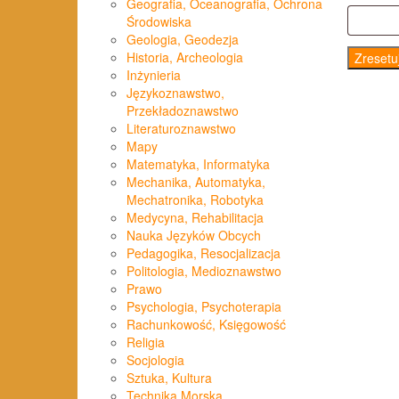
Geografia, Oceanografia, Ochrona
Środowiska
Geologia, Geodezja
Historia, Archeologia
Zresetu
Inżynieria
Językoznawstwo,
Przekładoznawstwo
Literaturoznawstwo
Mapy
Matematyka, Informatyka
Mechanika, Automatyka,
Mechatronika, Robotyka
Medycyna, Rehabilitacja
Nauka Języków Obcych
Pedagogika, Resocjalizacja
Politologia, Medioznawstwo
Prawo
Psychologia, Psychoterapia
Rachunkowość, Księgowość
Religia
Socjologia
Sztuka, Kultura
Technika Morska