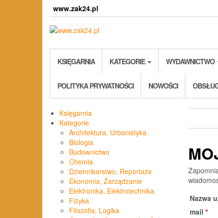
Skip
www.zak24.pl
to
the
content
KSIĘGARNIA
KATEGORIE
WYDAWNICTWO
POLITYKA PRYWATNOŚCI
NOWOŚCI
OBSŁUG
Księgarnia
Kategorie
Architektura, Urbanistyka
Biologia
MO
Budownictwo
Chemia
Zapomnia
Dziennikarstwo, Reportaże
wiadomoś
Ekonomia, Zarządzanie
Elektronika, Elektrotechnika
Nazwa u
Fizyka
Filozofia, Logika
Wy
mail
*