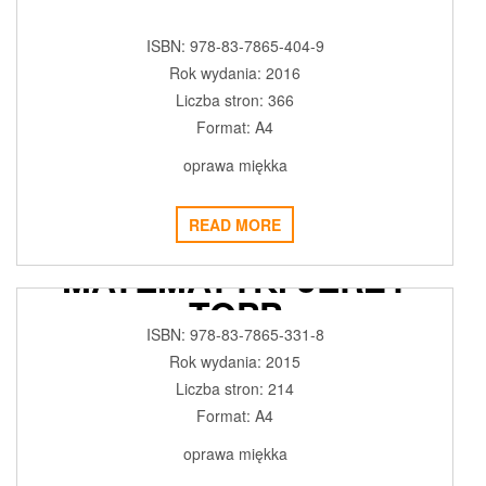
ISBN: 978-83-7865-404-9
Rok wydania: 2016
Liczba stron: 366
Format: A4
oprawa miękka
READ MORE
WSTĘP DO
MATEMATYKI JERZY
TOPP
ISBN: 978-83-7865-331-8
2017-11-29
ADMIN3992
0
Rok wydania: 2015
Liczba stron: 214
Format: A4
oprawa miękka