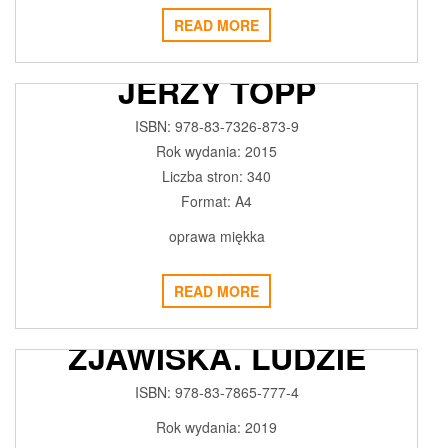
READ MORE
ALGEBRA LINIOWA
JERZY TOPP
2017-11-29
ADMIN3992
0
ISBN: 978-83-7326-873-9
Rok wydania: 2015
Liczba stron: 340
Format: A4
oprawa miękka
TEATR WYBRZEŻE W
READ MORE
LATACH 1996–2016.
ZJAWISKA, LUDZIE
PRZEDSTAWIENIA
ISBN: 978-83-7865-777-4
2019-02-20
ADMIN3992
0
Rok wydania: 2019