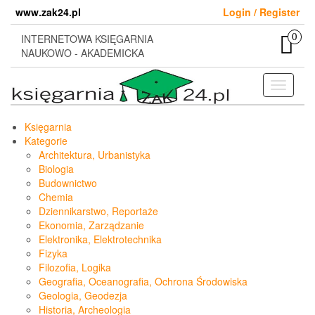
Skip
www.zak24.pl
Login / Register
to
the
0
INTERNETOWA KSIĘGARNIA
content
NAUKOWO - AKADEMICKA
Toggle
navigati
Księgarnia
Kategorie
Architektura, Urbanistyka
Biologia
Budownictwo
Chemia
Dziennikarstwo, Reportaże
Ekonomia, Zarządzanie
Elektronika, Elektrotechnika
Fizyka
Filozofia, Logika
Geografia, Oceanografia, Ochrona Środowiska
Geologia, Geodezja
Historia, Archeologia