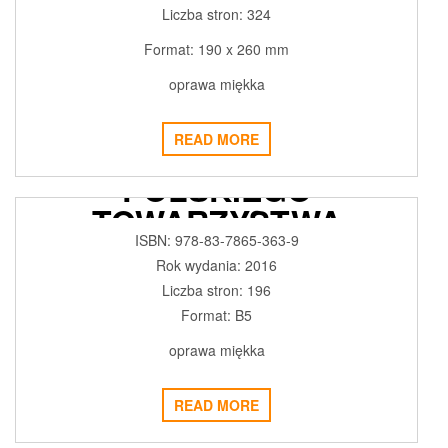
Liczba stron: 324
Format: 190 x 260 mm
oprawa miękka
SHAKESPEARE PO
READ MORE
POLSKU. 20 LAT
POLSKIEGO
TOWARZYSTWA
SZEKSPIROWSKIEGO
ISBN: 978-83-7865-363-9
Rok wydania: 2016
2017-12-21
ADMIN3992
0
Liczba stron: 196
Format: B5
oprawa miękka
READ MORE