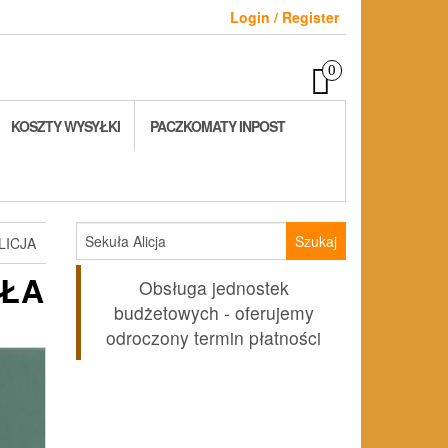
Login / Register
0
KOSZTY WYSYŁKI
PACZKOMATY INPOST
Szukaj:
LICJA
UŁA
Obsługa jednostek
budżetowych - oferujemy
odroczony termin płatności