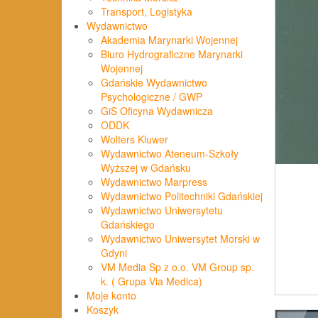
Transport, Logistyka
Wydawnictwo
Akademia Marynarki Wojennej
Biuro Hydrograficzne Marynarki
Wojennej
Gdańskie Wydawnictwo
Psychologiczne / GWP
GiS Oficyna Wydawnicza
ODDK
Wolters Kluwer
Wydawnictwo Ateneum-Szkoły
Wyższej w Gdańsku
Wydawnictwo Marpress
Wydawnictwo Politechniki Gdańskiej
Wydawnictwo Uniwersytetu
Gdańskiego
Wydawnictwo Uniwersytet Morski w
Gdyni
VM Media Sp z o.o. VM Group sp.
k. ( Grupa Via Medica)
Moje konto
Koszyk