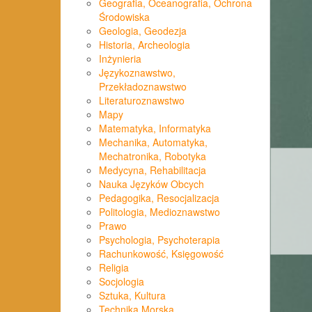
Geografia, Oceanografia, Ochrona
Środowiska
Geologia, Geodezja
Historia, Archeologia
Inżynieria
Językoznawstwo,
Przekładoznawstwo
Literaturoznawstwo
Mapy
Matematyka, Informatyka
Mechanika, Automatyka,
Mechatronika, Robotyka
Medycyna, Rehabilitacja
Nauka Języków Obcych
Pedagogika, Resocjalizacja
Politologia, Medioznawstwo
Prawo
Psychologia, Psychoterapia
Rachunkowość, Księgowość
Religia
Socjologia
Sztuka, Kultura
Technika Morska