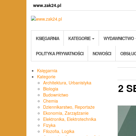
Skip
www.zak24.pl
to
the
content
KSIĘGARNIA
KATEGORIE
WYDAWNICTWO
POLITYKA PRYWATNOŚCI
NOWOŚCI
OBSŁUG
Księgarnia
Kategorie
Architektura, Urbanistyka
2 
Biologia
Budownictwo
Chemia
Dziennikarstwo, Reportaże
Ekonomia, Zarządzanie
Elektronika, Elektrotechnika
Fizyka
Filozofia, Logika