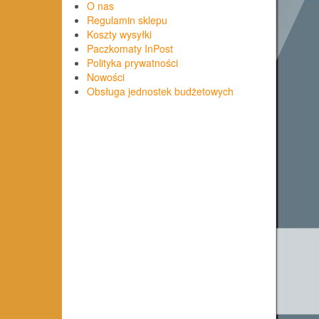
O nas
Regulamin sklepu
Koszty wysyłki
Paczkomaty InPost
Polityka prywatności
Nowości
Obsługa jednostek budżetowych