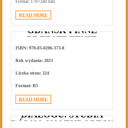
Format: 170×240 mm
READ MORE
CZŁOWIEK I MIASTO
GDAŃSK I INNE
PRZESTRZENIE
ISBN: 978-83-8206-373-8
2022-02-18
ADMIN3992
0
Rok wydania: 2021
Liczba stron: 324
Format: B5
DIALOGI O
READ MORE
KULTURZE. KULTURY
DIALOGU. STUDIA
PÓŁNOCNOEUROPEJSKIE