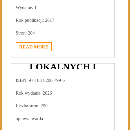
Wydanie:
1
Rok publikacji:
2017
Stron:
284
PRAWO ŚRODOWISKA
READ MORE
W DOBIE WYZWAŃ
LOKALNYCH I
GLOBALNYCH
ISBN: 978-83-8206-799-6
2026-06-22
ADMIN3992
0
Rok wydania: 2026
Liczba stron: 290
oprawa twarda