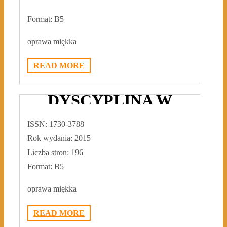
Format: B5
oprawa miękka
CHRISTIANITAS
ANTIQUA VOL. VII.
READ MORE
GRZECH I
DYSCYPLINA W
KOŚCIELE
ISSN: 1730-3788
ANTYCZNYM
Rok wydania: 2015
2018-01-09
ADMIN3992
0
Liczba stron: 196
Format: B5
oprawa miękka
READ MORE