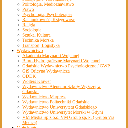
Politologia, Medioznawstwo
Prawo
Psychologia, Psychoterapia
Rachunkowość, Księgowość
Religia
Socjologia
Sztuka, Kultura
Technika Morska
Transport, Logistyka
Wydawnictwo
Akademia Marynarki Wojennej
Biuro Hydrograficzne Marynarki Wojennej
Gdańskie Wydawnictwo Psychologiczne / GWP
GiS Oficyna Wydawnicza
ODDK
Wolters Kluwer
Wydawnictwo Ateneum-Szkoły Wyższej w
Gdańsku
Wydawnictwo Marpress
Wydawnictwo Politechniki Gdańskiej
Wydawnictwo Uniwersytetu Gdańskiego
Wydawnictwo Uniwersytet Morski w Gdyni
VM Media Sp z o.o. VM Group sp. k. ( Grupa Via
Medica)
Moje konto