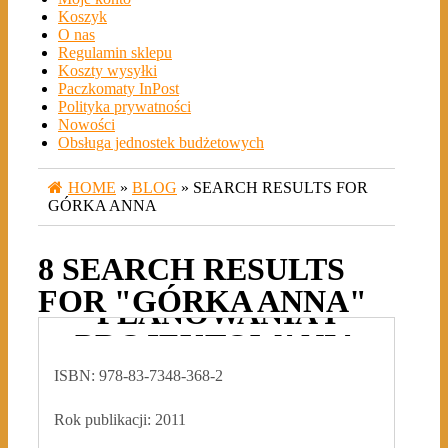
Koszyk
O nas
Regulamin sklepu
Koszty wysyłki
Paczkomaty InPost
Polityka prywatności
Nowości
Obsługa jednostek budżetowych
HOME
»
BLOG
» SEARCH RESULTS FOR
GÓRKA ANNA
ZAGRODA.
8 SEARCH RESULTS
ZAGADNIENIA
FOR "GÓRKA ANNA"
PLANOWANIA I
PROJEKTOWANIA
RURALISTYCZNEGO
ISBN: 978-83-7348-368-2
2018-02-28
ADMIN3992
0
Rok publikacji: 2011