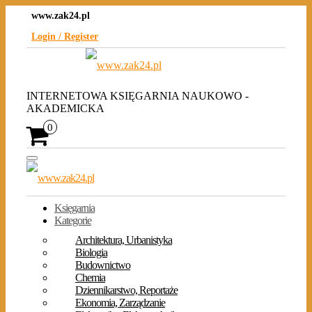
Skip
www.zak24.pl
to
the
Login / Register
content
INTERNETOWA KSIĘGARNIA NAUKOWO -
AKADEMICKA
0
Toggle
navigation
Księgarnia
Kategorie
Architektura, Urbanistyka
Biologia
Budownictwo
Chemia
Dziennikarstwo, Reportaże
Ekonomia, Zarządzanie