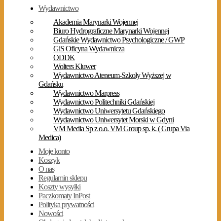
Wydawnictwo
Akademia Marynarki Wojennej
Biuro Hydrograficzne Marynarki Wojennej
Gdańskie Wydawnictwo Psychologiczne / GWP
GiS Oficyna Wydawnicza
ODDK
Wolters Kluwer
Wydawnictwo Ateneum-Szkoły Wyższej w
Gdańsku
Wydawnictwo Marpress
Wydawnictwo Politechniki Gdańskiej
Wydawnictwo Uniwersytetu Gdańskiego
Wydawnictwo Uniwersytet Morski w Gdyni
VM Media Sp z o.o. VM Group sp. k. ( Grupa Via
Medica)
Moje konto
Koszyk
O nas
Regulamin sklepu
Koszty wysyłki
Paczkomaty InPost
Polityka prywatności
Nowości