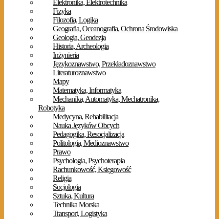
Elektronika, Elektrotechnika
Fizyka
Filozofia, Logika
Geografia, Oceanografia, Ochrona Środowiska
Geologia, Geodezja
Historia, Archeologia
Inżynieria
Językoznawstwo, Przekładoznawstwo
Literaturoznawstwo
Mapy
Matematyka, Informatyka
Mechanika, Automatyka, Mechatronika,
Robotyka
Medycyna, Rehabilitacja
Nauka Języków Obcych
Pedagogika, Resocjalizacja
Politologia, Medioznawstwo
Prawo
Psychologia, Psychoterapia
Rachunkowość, Księgowość
Religia
Socjologia
Sztuka, Kultura
Technika Morska
Transport, Logistyka