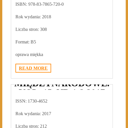
TOM V
ISBN: 978-83-7865-720-0
2018-11-14
ADMIN3992
0
Rok wydania: 2018
Liczba stron: 308
Format: B5
oprawa miękka
READ MORE
GDAŃSKIE STUDIA
MIĘDZYNARODOWE.
VOL. 15, NR 1-2 2017
ISSN: 1730-4652
2018-07-11
ADMIN3992
0
Rok wydania: 2017
Liczba stron: 212