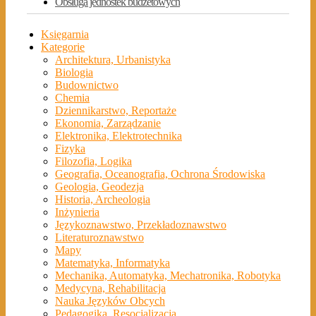
Obsługa jednostek budżetowych
Księgarnia
Kategorie
Architektura, Urbanistyka
Biologia
Budownictwo
Chemia
Dziennikarstwo, Reportaże
Ekonomia, Zarządzanie
Elektronika, Elektrotechnika
Fizyka
Filozofia, Logika
Geografia, Oceanografia, Ochrona Środowiska
Geologia, Geodezja
Historia, Archeologia
Inżynieria
Językoznawstwo, Przekładoznawstwo
Literaturoznawstwo
Mapy
Matematyka, Informatyka
Mechanika, Automatyka, Mechatronika, Robotyka
Medycyna, Rehabilitacja
Nauka Języków Obcych
Pedagogika, Resocjalizacja