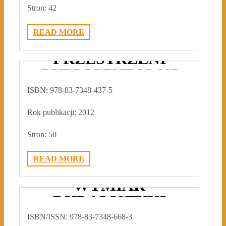
Stron: 42
READ MORE
KRAJOBRAZ
PRZESTRZENI
PUBLICZNEJ WSI
ISBN: 978-83-7348-437-5
2018-02-28
ADMIN3992
0
Rok publikacji: 2012
Stron: 50
READ MORE
KRAJOBRAZOWY
WYMIAR
RURALISTYKI
ISBN/ISSN:
978-83-7348-668-3
2018-02-18
ADMIN3992
0