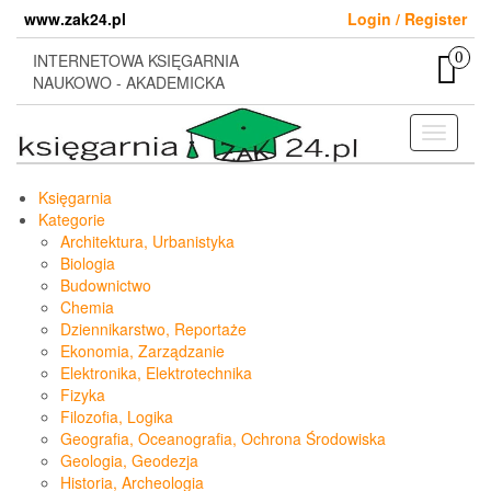
Skip
www.zak24.pl
Login / Register
to
the
0
INTERNETOWA KSIĘGARNIA
content
NAUKOWO - AKADEMICKA
Toggle
navigati
Księgarnia
Kategorie
Architektura, Urbanistyka
Biologia
Budownictwo
Chemia
Dziennikarstwo, Reportaże
Ekonomia, Zarządzanie
Elektronika, Elektrotechnika
Fizyka
Filozofia, Logika
Geografia, Oceanografia, Ochrona Środowiska
Geologia, Geodezja
Historia, Archeologia