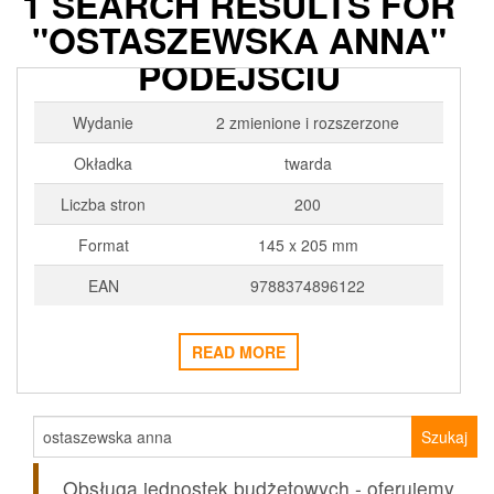
1 SEARCH RESULTS FOR
PSYCHOTERAPIA
"OSTASZEWSKA ANNA"
INTEGRATYWNA W
PODEJŚCIU
CHRZEŚCIJAŃSKIM
Wydanie
2 zmienione i rozszerzone
2018-02-15
ADMIN3992
0
Okładka
twarda
Liczba stron
200
Format
145 x 205 mm
EAN
9788374896122
READ MORE
Szukaj:
Obsługa jednostek budżetowych - oferujemy