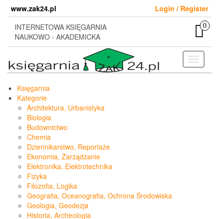
Skip
www.zak24.pl
Login / Register
to
the
0
INTERNETOWA KSIĘGARNIA
content
NAUKOWO - AKADEMICKA
Toggle
navigati
Księgarnia
Kategorie
Architektura, Urbanistyka
Biologia
Budownictwo
Chemia
Dziennikarstwo, Reportaże
Ekonomia, Zarządzanie
Elektronika, Elektrotechnika
Fizyka
Filozofia, Logika
Geografia, Oceanografia, Ochrona Środowiska
Geologia, Geodezja
Historia, Archeologia