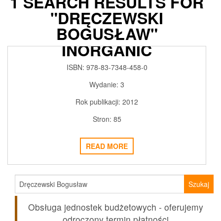
1 SEARCH RESULTS FOR
"DRĘCZEWSKI
SELECTED TOPICS IN
BOGUSŁAW"
GENERAL AND
INORGANIC
CHEMISTRY
ISBN: 978-83-7348-458-0
2018-02-27
ADMIN3992
0
Wydanie: 3
Rok publikacji: 2012
Stron: 85
READ MORE
Szukaj:
Obsługa jednostek budżetowych - oferujemy
odroczony termin płatności