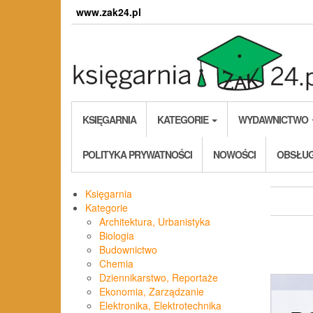
Skip
www.zak24.pl
to
the
content
KSIĘGARNIA
KATEGORIE
WYDAWNICTWO
POLITYKA PRYWATNOŚCI
NOWOŚCI
OBSŁUG
Księgarnia
Kategorie
Architektura, Urbanistyka
Biologia
Budownictwo
Chemia
Dziennikarstwo, Reportaże
Ekonomia, Zarządzanie
Elektronika, Elektrotechnika