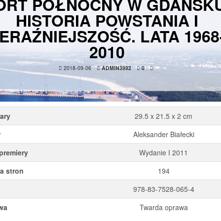
ORT PÓŁNOCNY W GDAŃSKU
HISTORIA POWSTANIA I
ERAŹNIEJSZOŚĆ. LATA 1968
2010
2018-09-06
ADMIN3992
0
ary
29.5 x 21.5 x 2 cm
r
Aleksander Białecki
premiery
Wydanie I 2011
a stron
194
978-83-7528-065-4
wa
Twarda oprawa