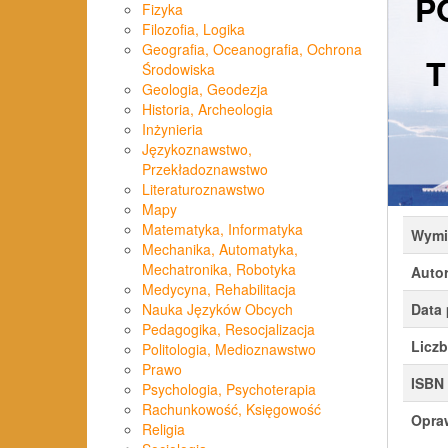
P
Fizyka
Filozofia, Logika
Geografia, Oceanografia, Ochrona
T
Środowiska
Geologia, Geodezja
Historia, Archeologia
Inżynieria
Językoznawstwo,
Przekładoznawstwo
Literaturoznawstwo
Mapy
Matematyka, Informatyka
Wymi
Mechanika, Automatyka,
Mechatronika, Robotyka
Auto
Medycyna, Rehabilitacja
Data 
Nauka Języków Obcych
Pedagogika, Resocjalizacja
Liczb
Politologia, Medioznawstwo
Prawo
ISBN
Psychologia, Psychoterapia
Rachunkowość, Księgowość
Opra
Religia