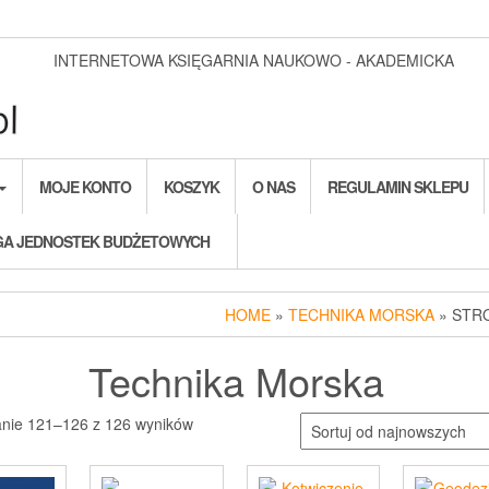
INTERNETOWA KSIĘGARNIA NAUKOWO - AKADEMICKA
MOJE KONTO
KOSZYK
O NAS
REGULAMIN SKLEPU
A JEDNOSTEK BUDŻETOWYCH
HOME
»
TECHNIKA MORSKA
» STR
Technika Morska
Posortowane
anie 121–126 z 126 wyników
według
najnowszych