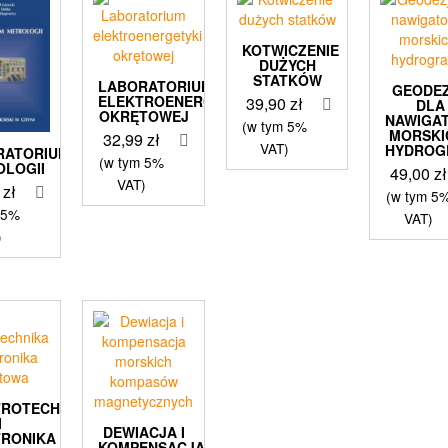
KOTWICZENIE
DUŻYCH
STATKÓW
LABORATORIUM
GEODE
ELEKTROENERGETYKI
39,90
zł
DLA
OKRĘTOWEJ
NAWIGA
(w tym 5%
MORSKIC
32,99
zł
VAT)
HYDROG
RATORIUM
(w tym 5%
OLOGII
49,00
zł
VAT)
0
zł
(w tym 5
 5%
VAT)
)
TROTECHNIKA
I
DEWIACJA I
TRONIKA
KOMPENSACJA