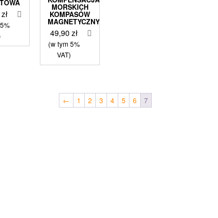
ĘTOWA
MORSKICH
9
zł
KOMPASÓW
MAGNETYCZNYCH
 5%
49,90
zł
)
(w tym 5%
VAT)
←
1
2
3
4
5
6
7