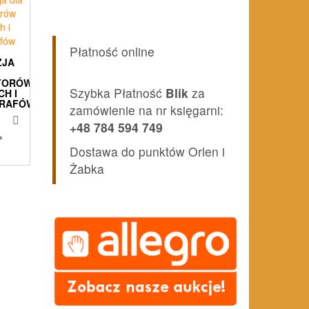
Płatność online
ZJA
TORÓW
Szybka Płatność
Blik
za
H I
RAFÓW
zamówienie na nr księgarni:
+48 784 594 749
%
Dostawa do punktów Orlen i
Żabka