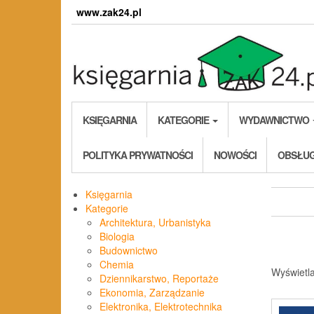
Skip
www.zak24.pl
to
the
content
KSIĘGARNIA
KATEGORIE
WYDAWNICTWO
POLITYKA PRYWATNOŚCI
NOWOŚCI
OBSŁUG
Księgarnia
Kategorie
Architektura, Urbanistyka
Biologia
Budownictwo
Chemia
Wyświetl
Dziennikarstwo, Reportaże
Ekonomia, Zarządzanie
Elektronika, Elektrotechnika