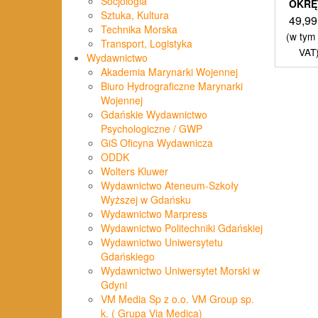
Socjologia
OKR
Sztuka, Kultura
49,9
Technika Morska
(w tym
Transport, Logistyka
VAT
Wydawnictwo
Akademia Marynarki Wojennej
Biuro Hydrograficzne Marynarki
Wojennej
Gdańskie Wydawnictwo
Psychologiczne / GWP
GiS Oficyna Wydawnicza
ODDK
Wolters Kluwer
Wydawnictwo Ateneum-Szkoły
Wyższej w Gdańsku
Wydawnictwo Marpress
Wydawnictwo Politechniki Gdańskiej
Wydawnictwo Uniwersytetu
Gdańskiego
Wydawnictwo Uniwersytet Morski w
Gdyni
VM Media Sp z o.o. VM Group sp.
k. ( Grupa Via Medica)