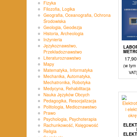
Fizyka
Filozofia, Logika
Geografia, Oceanografia, Ochrona
Środowiska
Geologia, Geodezja
Historia, Archeologia
Inżynieria
Językoznawstwo,
LABO
METR
Przekładoznawstwo
Literaturoznawstwo
17,9
Mapy
(w tym
Matematyka, Informatyka
VAT
Mechanika, Automatyka,
Mechatronika, Robotyka
Medycyna, Rehabilitacja
Nauka Języków Obcych
Pedagogika, Resocjalizacja
Politologia, Medioznawstwo
Prawo
Psychologia, Psychoterapia
ELEK
Rachunkowość, Księgowość
Religia
ELEK