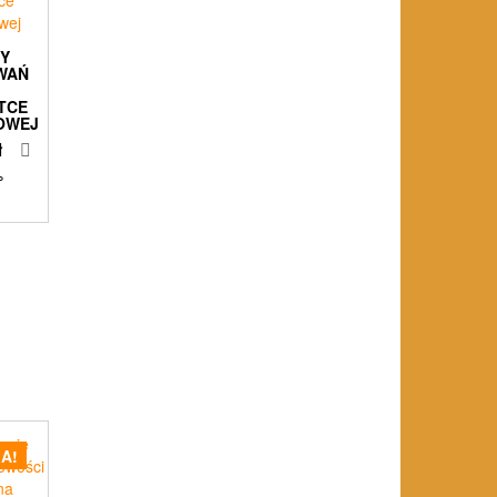
Y
WAŃ
TCE
OWEJ
ł
%
A!