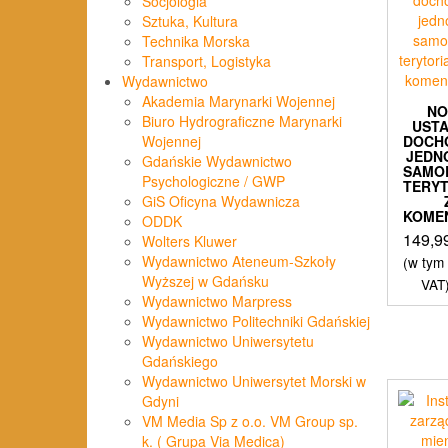
Socjologia
Sztuka, Kultura
Technika Morska
Transport, Logistyka
Wydawnictwo
Akademia Marynarki Wojennej
N
Biuro Hydrograficzne Marynarki
UST
DOCH
Wojennej
JEDN
Gdańskie Wydawnictwo
SAMO
Psychologiczne / GWP
TERY
GiS Oficyna Wydawnicza
KOME
ODDK
149,9
Wolters Kluwer
Wydawnictwo Ateneum-Szkoły
(w tym
Wyższej w Gdańsku
VAT
Wydawnictwo Marpress
Wydawnictwo Politechniki Gdańskiej
Wydawnictwo Uniwersytetu
Gdańskiego
Wydawnictwo Uniwersytet Morski w
Gdyni
VM Media Sp z o.o. VM Group sp.
k. ( Grupa Via Medica)