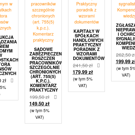
ZGŁASZ
NIEPRA
KAPITAŁY W
I OCHR
SPÓŁKACH
RUKCJA
SYGNAL
HANDLOWYCH
ĄDZANIA
KOMPEN
PRAKTYCZNY
NIEM
WIED
SĄDOWE
PORADNIK Z
HOMYM
ZABEZPIECZENIA
WZORAMI
262,50
z
W
ROSZCZEŃ
DOKUMENTÓW
OSTKACH
199,99
z
PRACOWNIKÓW
TORA
Pierwotna
241,50
zł
SZCZEGÓLNIE
(w tym 5
ANSÓW
cena
Aktualna
179,99
zł
CHRONIONYCH
CZNYCH
VAT)
(ART. 755(5)
wynosiła:
cena
(w tym 5%
0
zł
K.P.C.).
241,50 zł.
wynosi:
KOMENTARZ
VAT)
 5%
PRAKTYCZNY
179,99 zł.
)
Pierwotna
199,50
zł
cena
Aktualna
149,50
zł
wynosiła:
cena
(w tym 5%
199,50 zł.
wynosi:
VAT)
149,50 zł.