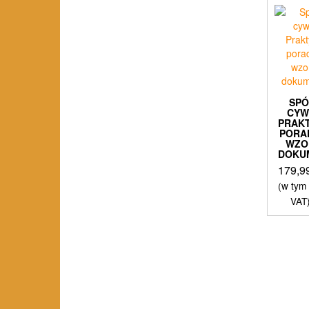
SP
CYW
PRAK
PORA
WZO
DOKU
179,9
(w tym
VAT