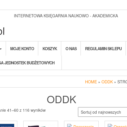
INTERNETOWA KSIĘGARNIA NAUKOWO - AKADEMICKA
MOJE KONTO
KOSZYK
O NAS
REGULAMIN SKLEPU
A JEDNOSTEK BUDŻETOWYCH
HOME
»
ODDK
» STR
ODDK
Posortowane
anie 41–60 z 116 wyników
według
najnowszych