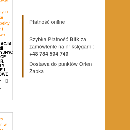
Płatność online
Szybka Płatność
Blik
za
ZACJA
zamówienie na nr księgarni:
II
YJNYCH
+48 784 594 749
SCE
R,
Dostawa do punktów Orlen i
TY
 I
Żabka
OWE
ł
%