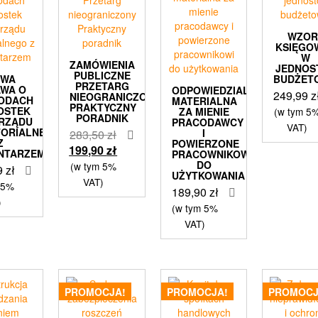
WZOR
KSIĘGO
W
ZAMÓWIENIA
JEDNOS
PUBLICZNE
OWA
BUDŻET
PRZETARG
AWA O
ODPOWIEDZIALNOŚĆ
249,99
z
NIEOGRANICZONY
ODACH
MATERIALNA
PRAKTYCZNY
OSTEK
ZA MIENIE
(w tym 5
PORADNIK
RZĄDU
PRACODAWCY
VAT)
TORIALNEGO
Pierwotna
I
283,50
zł
Z
POWIERZONE
cena
Aktualna
199,90
zł
NTARZEM
PRACOWNIKOWI
wynosiła:
cena
DO
(w tym 5%
9
zł
UŻYTKOWANIA
283,50 zł.
wynosi:
VAT)
 5%
189,90
zł
199,90 zł.
)
(w tym 5%
VAT)
PROMOCJA!
PROMOCJA!
PROMOCJ