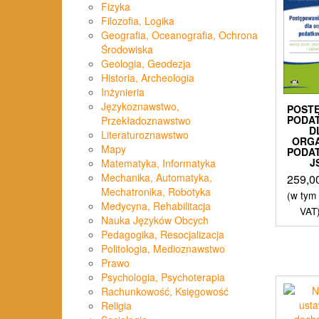
Fizyka
Filozofia, Logika
Geografia, Oceanografia, Ochrona
Środowiska
Geologia, Geodezja
Historia, Archeologia
Inżynieria
Językoznawstwo,
POST
PODA
Przekładoznawstwo
D
Literaturoznawstwo
ORG
Mapy
PODA
J
Matematyka, Informatyka
Mechanika, Automatyka,
259,0
Mechatronika, Robotyka
(w tym
Medycyna, Rehabilitacja
VAT
Nauka Języków Obcych
Pedagogika, Resocjalizacja
Politologia, Medioznawstwo
Prawo
Psychologia, Psychoterapia
Rachunkowość, Księgowość
Religia