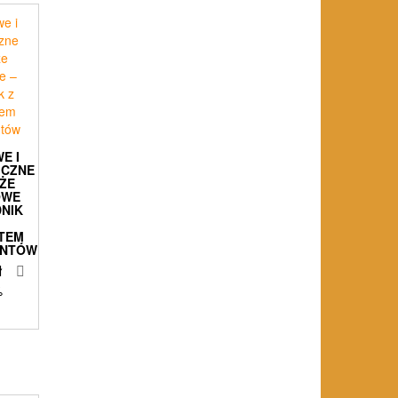
E I
ICZNE
ŻE
OWE
NIK
TEM
ENTÓW
ł
%