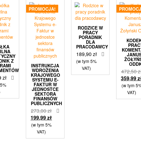
PROMOCJA!
PROMOCJ
RODZICE W
PRACY
PORADNIK
KODE
DLA
PRAC
ÓŁKA
PRACODAWCY
KOMENT
ILNA
189,90
zł
JANU
TYCZNY
ŻOŁYŃ
DNIK Z
(w tym 5%
ODD
RAMI
INSTRUKCJA
VAT)
MENTÓW
WDROŻENIA
472,50
z
KRAJOWEGO
9
zł
359,99
z
SYSTEMU E-
FAKTUR W
 5%
(w tym 5
JEDNOSTCE
)
VAT)
SEKTORA
FINANSÓW
PUBLICZNYCH
Pierwotna
273,00
zł
cena
Aktualna
199,99
zł
wynosiła:
cena
(w tym 5%
273,00 zł.
wynosi:
VAT)
199,99 zł.