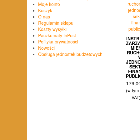
Moje konto
Koszyk
O nas
Regulamin sklepu
Koszty wysyłki
Paczkomaty InPost
INST
Polityka prywatności
ZARZ
MIE
Nowości
RUC
Obsługa jednostek budżetowych
JEDN
SEK
FIN
PUBLI
179,0
(w tym
VAT