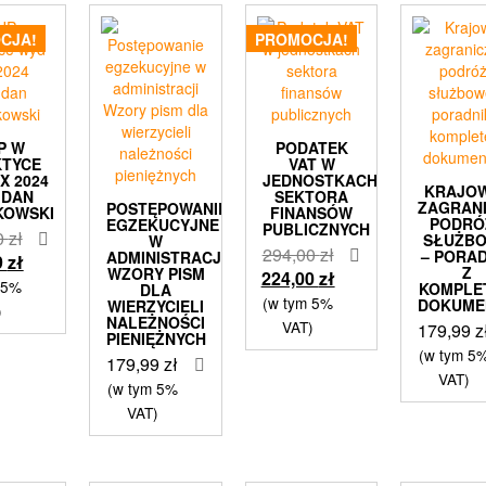
CJA!
PROMOCJA!
P W
PODATEK
KTYCE
VAT W
X 2024
JEDNOSTKACH
KRAJOW
GDAN
SEKTORA
ZAGRAN
POSTĘPOWANIE
KOWSKI
FINANSÓW
PODRÓ
EGZEKUCYJNE
PUBLICZNYCH
Pierwotna
0
zł
SŁUŻB
W
Pierwotna
294,00
zł
– PORAD
ADMINISTRACJI
cena
Aktualna
9
zł
Z
WZORY PISM
cena
Aktualna
224,00
zł
wynosiła:
cena
 5%
KOMPLE
DLA
wynosiła:
cena
(w tym 5%
DOKUM
WIERZYCIELI
315,00 zł.
wynosi:
)
NALEŻNOŚCI
294,00 zł.
wynosi:
VAT)
179,99
z
224,99 zł.
PIENIĘŻNYCH
224,00 zł.
(w tym 5
179,99
zł
VAT)
(w tym 5%
VAT)