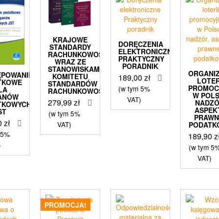
KRAJOWE
DORĘCZENIA
STANDARDY
ELEKTRONICZNE
RACHUNKOWOŚCI
PRAKTYCZNY
WRAZ ZE
PORADNIK
STANOWISKAMI
ORGANI
ĘPOWANIE
KOMITETU
189,00
zł
LOTER
TKOWE
STANDARDÓW
PROMOC
(w tym 5%
LA
RACHUNKOWOŚCI
W POL
ANÓW
VAT)
279,99
zł
NADZÓ
TKOWYCH
ASPEK
ST
(w tym 5%
PRAWNE
0
zł
VAT)
PODATK
 5%
189,90
z
)
(w tym 5
VAT)
PROMOCJA!