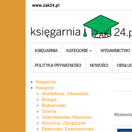
Skip
www.zak24.pl
to
the
content
KSIĘGARNIA
KATEGORIE
WYDAWNICTWO
POLITYKA PRYWATNOŚCI
NOWOŚCI
OBSŁUG
Księgarnia
Kategorie
Architektura, Urbanistyka
Biologia
Budownictwo
Chemia
Wyświetl
Dziennikarstwo, Reportaże
Ekonomia, Zarządzanie
Elektronika, Elektrotechnika