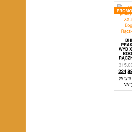
PROMO
BH
PRA
WYD X
BO
RĄCZ
315,0
224,9
(w tym
VAT