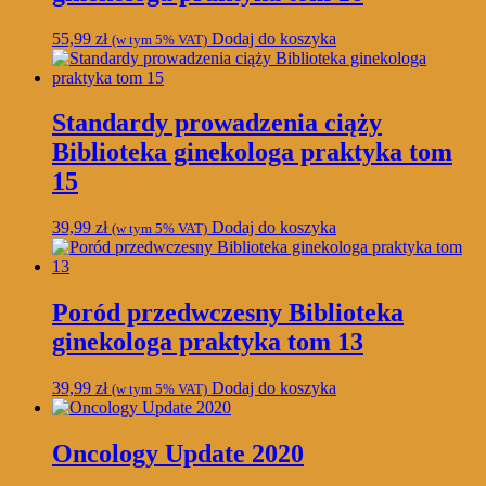
55,99
zł
Dodaj do koszyka
(w tym 5% VAT)
Standardy prowadzenia ciąży
Biblioteka ginekologa praktyka tom
15
39,99
zł
Dodaj do koszyka
(w tym 5% VAT)
Poród przedwczesny Biblioteka
ginekologa praktyka tom 13
39,99
zł
Dodaj do koszyka
(w tym 5% VAT)
Oncology Update 2020