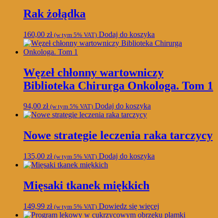
Rak żołądka
160,00
zł
Dodaj do koszyka
(w tym 5% VAT)
Węzeł chłonny wartowniczy
Biblioteka Chirurga Onkologa. Tom 1
94,00
zł
Dodaj do koszyka
(w tym 5% VAT)
Nowe strategie leczenia raka tarczycy
135,00
zł
Dodaj do koszyka
(w tym 5% VAT)
Mięsaki tkanek miękkich
149,99
zł
Dowiedz się więcej
(w tym 5% VAT)