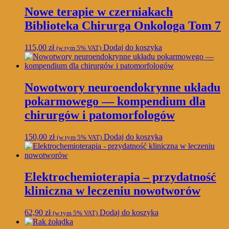
Nowe terapie w czerniakach
Biblioteka Chirurga Onkologa Tom 7
115,00
zł
Dodaj do koszyka
(w tym 5% VAT)
Nowotwory neuroendokrynne układu
pokarmowego — kompendium dla
chirurgów i patomorfologów
150,00
zł
Dodaj do koszyka
(w tym 5% VAT)
Elektrochemioterapia – przydatność
kliniczna w leczeniu nowotworów
62,90
zł
Dodaj do koszyka
(w tym 5% VAT)