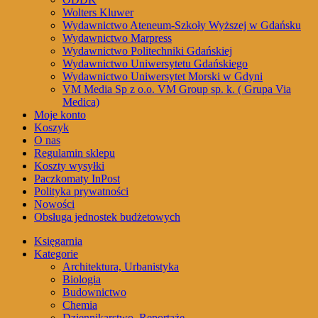
Wolters Kluwer
Wydawnictwo Ateneum-Szkoły Wyższej w Gdańsku
Wydawnictwo Marpress
Wydawnictwo Politechniki Gdańskiej
Wydawnictwo Uniwersytetu Gdańskiego
Wydawnictwo Uniwersytet Morski w Gdyni
VM Media Sp z o.o. VM Group sp. k. ( Grupa Via
Medica)
Moje konto
Koszyk
O nas
Regulamin sklepu
Koszty wysyłki
Paczkomaty InPost
Polityka prywatności
Nowości
Obsługa jednostek budżetowych
Księgarnia
Kategorie
Architektura, Urbanistyka
Biologia
Budownictwo
Chemia
Dziennikarstwo, Reportaże