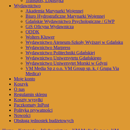
Transport, Logistyka
Wydawnictwo
Akademia Marynarki Wojennej
Biuro Hydrograficzne Marynarki Wojennej
Gdańskie Wydawnictwo Psychologiczne / GWP
GiS Oficyna Wydawnicza
ODDK
Wolters Kluwer
Wydawnictwo Ateneum-Szkoły Wyższej w Gdańsku
Wydawnictwo Marpress
Wydawnictwo Politechniki Gdańskiej
Wydawnictwo Uniwersytetu Gdańskiego
Wydawnictwo Uniwersytet Morski w Gdyni
VM Media Sp z o.o. VM Group sp. k. ( Grupa Via
Medica)
Moje konto
Koszyk
O nas
Regulamin sklepu
Koszty wysyłki
Paczkomaty InPost
Polityka prywatności
Nowości
Obsługa jednostek budżetowych