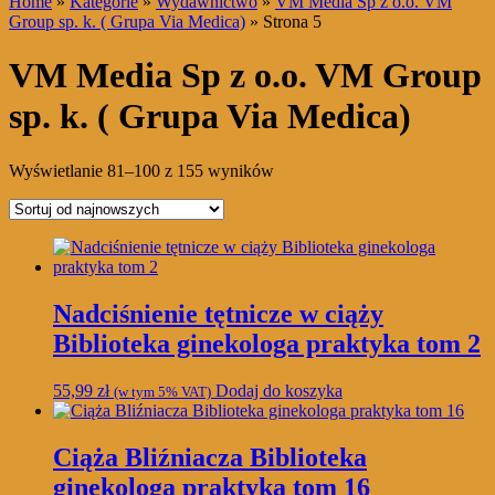
Home
»
Kategorie
»
Wydawnictwo
»
VM Media Sp z o.o. VM
Group sp. k. ( Grupa Via Medica)
» Strona 5
VM Media Sp z o.o. VM Group
sp. k. ( Grupa Via Medica)
Posortowane
Wyświetlanie 81–100 z 155 wyników
według
najnowszych
Nadciśnienie tętnicze w ciąży
Biblioteka ginekologa praktyka tom 2
55,99
zł
Dodaj do koszyka
(w tym 5% VAT)
Ciąża Bliźniacza Biblioteka
ginekologa praktyka tom 16