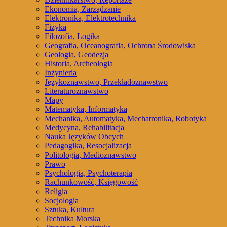
Ekonomia, Zarządzanie
Elektronika, Elektrotechnika
Fizyka
Filozofia, Logika
Geografia, Oceanografia, Ochrona Środowiska
Geologia, Geodezja
Historia, Archeologia
Inżynieria
Językoznawstwo, Przekładoznawstwo
Literaturoznawstwo
Mapy
Matematyka, Informatyka
Mechanika, Automatyka, Mechatronika, Robotyka
Medycyna, Rehabilitacja
Nauka Języków Obcych
Pedagogika, Resocjalizacja
Politologia, Medioznawstwo
Prawo
Psychologia, Psychoterapia
Rachunkowość, Księgowość
Religia
Socjologia
Sztuka, Kultura
Technika Morska