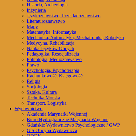
Historia, Archeologia
Inżynieria
Językoznawstwo, Przekładoznawstwo
Literaturoznawstwo
Mapy
Matematyka, Informatyka
Mechanika, Automatyka, Mechatronika, Robotyka
Medycyna, Rehabilitacja
Nauka Języków Obcych
Pedagogika, Resocjalizacja
Politologia, Medioznawstwo
Prawo
Psychologia, Psychoterapia
Rachunkowość, Księgowość
Religia
Socjologia
Sztuka, Kultura
Technika Morska
Transport, Logistyka
Wydawnictwo
Akademia Marynarki Wojennej
Biuro Hydrograficzne Marynarki Wojennej
Gdańskie Wydawnictwo Psychologiczne / GWP
GiS Oficyna Wydawnicza
ODDK