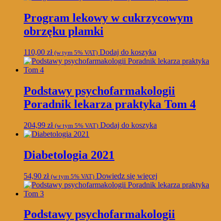
Program lekowy w cukrzycowym
obrzęku plamki
110,00
zł
Dodaj do koszyka
(w tym 5% VAT)
Podstawy psychofarmakologii
Poradnik lekarza praktyka Tom 4
204,99
zł
Dodaj do koszyka
(w tym 5% VAT)
Diabetologia 2021
54,90
zł
Dowiedz się więcej
(w tym 5% VAT)
Podstawy psychofarmakologii