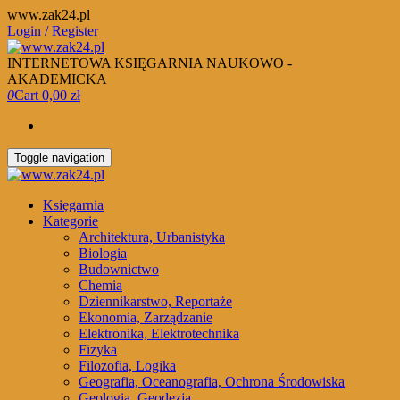
Skip
www.zak24.pl
to
Login / Register
the
content
INTERNETOWA KSIĘGARNIA NAUKOWO -
AKADEMICKA
0
Cart
0,00 zł
Toggle navigation
Księgarnia
Kategorie
Architektura, Urbanistyka
Biologia
Budownictwo
Chemia
Dziennikarstwo, Reportaże
Ekonomia, Zarządzanie
Elektronika, Elektrotechnika
Fizyka
Filozofia, Logika
Geografia, Oceanografia, Ochrona Środowiska
Geologia, Geodezja