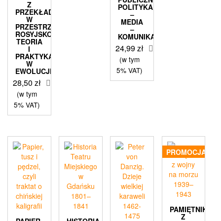
Z
POLITYKA
PRZEKŁADEM
–
W
MEDIA
PRZESTRZENI
–
ROSYJSKOJĘZYCZNEJ.
KOMUNIKACJA
TEORIA
24,99
zł
I
PRAKTYKA
(w tym
W
5% VAT)
EWOLUCJI
28,50
zł
(w tym
5% VAT)
PROMOCJA!
PAMIĘTNIK
Z