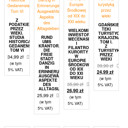
Z
PODATKIEM
GDAŃSKIE
PRZEZ
TEKI
WIELKOMIEJSCY
WIEKI.
TURYSTYCZNO
INWESTORZY,
STUDIA
RUND
KRAJOZNAWCZ
MECENASI
HISTORICA
UMS
TOM I.
I
GEDANENSIA.
KRANTOR.
Z
FILANTROPI.
TOM VI
DIE
TURYSTYKĄ
KURORTY
FREIE
PRZEZ
W
34,99
zł
STADT
WIEKI
EUROPIE
DANZIG
(w tym
ŚRODKOWEJ
39,90
zł
IN
OD XIX
5% VAT)
Pierwotna
Aktual
ERINNERUNGEN.
24,99
zł
DO XXI
AUSGEWÄHLTE
WIEKU
cena
cena
(w tym
ASPEKTE
35,90
zł
wynosiła:
wynosi
DES
5% VAT)
ALLTAGSLEBENS
Pierwotna
Aktualna
26,90
zł
39,90 zł.
24,99 z
25,99
zł
cena
cena
(w tym
(w tym
wynosiła:
wynosi:
5% VAT)
5% VAT)
35,90 zł.
26,90 zł.