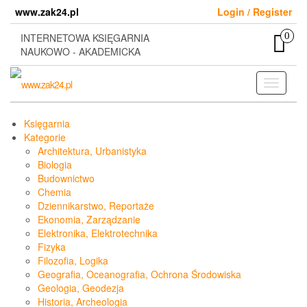
Skip
www.zak24.pl
Login / Register
to
the
0
INTERNETOWA KSIĘGARNIA
content
NAUKOWO - AKADEMICKA
Toggle
navigati
Księgarnia
Kategorie
Architektura, Urbanistyka
Biologia
Budownictwo
Chemia
Dziennikarstwo, Reportaże
Ekonomia, Zarządzanie
Elektronika, Elektrotechnika
Fizyka
Filozofia, Logika
Geografia, Oceanografia, Ochrona Środowiska
Geologia, Geodezja
Historia, Archeologia