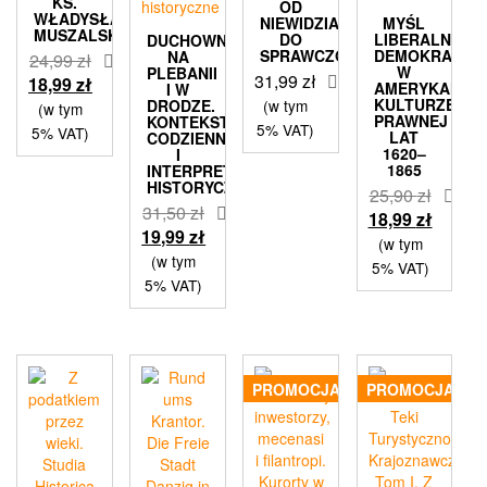
KS.
OD
WŁADYSŁAW
NIEWIDZIALNOŚCI
MYŚL
MUSZALSKI
DO
LIBERALNO-
DUCHOWNI
SPRAWCZOŚCI
DEMOKRATYC
NA
24,99
zł
W
PLEBANII
31,99
zł
Pierwotna
Aktualna
18,99
zł
AMERYKAŃSKI
I W
KULTURZE
cena
cena
DRODZE.
(w tym
(w tym
PRAWNEJ
KONTEKSTY
wynosiła:
wynosi:
5% VAT)
5% VAT)
LAT
CODZIENNOŚCI
24,99 zł.
18,99 zł.
1620–
I
1865
INTERPRETACJE
HISTORYCZNE
25,90
zł
31,50
zł
Pierwotna
Aktual
18,99
zł
Pierwotna
Aktualna
19,99
zł
cena
cena
(w tym
cena
cena
(w tym
wynosiła:
wynosi
5% VAT)
wynosiła:
wynosi:
5% VAT)
25,90 zł.
18,99 z
31,50 zł.
19,99 zł.
PROMOCJA!
PROMOCJA!