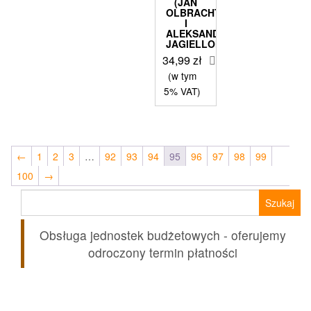
(JAN
OLBRACHT
I
ALEKSANDER
JAGIELLOŃCZYK)
34,99
zł
(w tym
5% VAT)
←
1
2
3
…
92
93
94
95
96
97
98
99
100
→
Szukaj:
Obsługa jednostek budżetowych - oferujemy
odroczony termin płatności