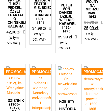
PAPIER,
HISTORIA
WOJNY
TUSZ I
TEATRU
PETER
NA
PĘDZEL,
MIEJSKIEGO
VON
MORZU
CZYLI
W
DANZIG.
1939–
TRAKTAT
GDAŃSKU
DZIEJE
1943
O
1801–
WIELKIEJ
35,70
zł
CHIŃSKIEJ
1841
KARAWELI
KALIGRAFII
Pierwotna
Aktual
1462-
25,99
zł
34,99
zł
1475
42,90
zł
cena
cena
(w tym
(w tym
39,99
zł
(w tym
wynosiła:
wynosi
5% VAT)
5% VAT)
(w tym
5% VAT)
35,70 zł.
25,99 z
5% VAT)
PROMOCJA!
PROMOCJA!
PROMOCJA!
DZIENNIK
KOBIETY
(1905–
I
1912),
HISTORIA.