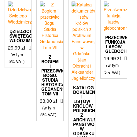
DZIEDZICTWO
ŚWIĘTEGO
PRZECIWEROZ
WŁODZIMIERZA
FUNKCJA
LASÓW
29,99
zł
GLEBOCHRON
(w tym
Z
19,99
zł
5% VAT)
BOGIEM
(w tym
I
PRZECIWKO
5% VAT)
BOGU.
STUDIA
HISTORICA
KATALOG
GEDANENSIA.
DOKUMENTÓW
TOM VII
I
33,00
zł
LISTÓW
KRÓLÓW
(w tym
POLSKICH
5% VAT)
Z
ARCHIWUM
PAŃSTWOWEGO
W
GDAŃSKU