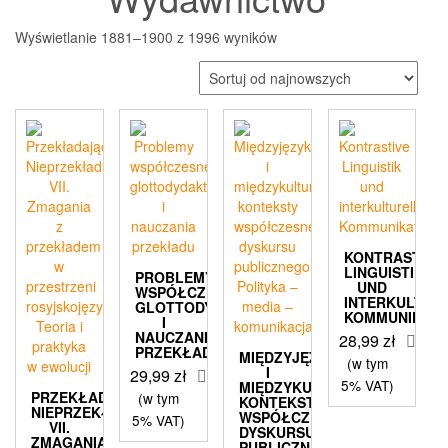
Posortowane
Wyświetlanie 1881–1900 z 1996 wyników
według
najnowszych
KONTRASTIVE
LINGUISTIK
PROBLEMY
UND
WSPÓŁCZESNEJ
INTERKULTUR
GLOTTODYDAKTYKI
KOMMUNIKATI
I
NAUCZANIA
28,99
zł
PRZEKŁADU
MIĘDZYJĘZYKOWE
(w tym
I
29,99
zł
5% VAT)
MIĘDZYKULTUROWE
PRZEKŁADAJĄC
(w tym
KONTEKSTY
NIEPRZEKŁADALNE
WSPÓŁCZESNEGO
5% VAT)
VII.
DYSKURSU
ZMAGANIA
PUBLICZNEGO.