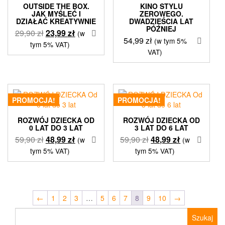
OUTSIDE THE BOX.
KINO STYLU
JAK MYŚLEĆ I
ZEROWEGO.
DZIAŁAĆ KREATYWNIE
DWADZIEŚCIA LAT
PÓŹNIEJ
Pierwotna
Aktualna
29,90
zł
23,99
zł
(w
54,99
zł
(w tym 5%
cena
cena
tym 5% VAT)
VAT)
wynosiła:
wynosi:
29,90 zł.
23,99 zł.
PROMOCJA!
PROMOCJA!
ROZWÓJ DZIECKA OD
ROZWÓJ DZIECKA OD
0 LAT DO 3 LAT
3 LAT DO 6 LAT
Pierwotna
Aktualna
Pierwotna
Aktualna
59,90
zł
48,99
zł
59,90
zł
48,99
zł
(w
(w
cena
cena
cena
cena
tym 5% VAT)
tym 5% VAT)
wynosiła:
wynosi:
wynosiła:
wynosi:
59,90 zł.
48,99 zł.
59,90 zł.
48,99 zł.
←
1
2
3
…
5
6
7
8
9
10
→
Szukaj: