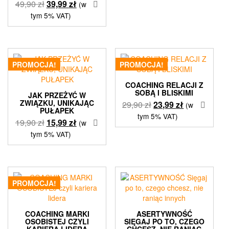
Pierwotna
Aktualna
49,90
zł
39,99
zł
(w
cena
cena
tym 5% VAT)
wynosiła:
wynosi:
49,90 zł.
39,99 zł.
PROMOCJA!
PROMOCJA!
COACHING RELACJI Z
SOBĄ I BLISKIMI
JAK PRZEŻYĆ W
ZWIĄZKU, UNIKAJĄC
Pierwotna
Aktualna
29,90
zł
23,99
zł
(w
PUŁAPEK
cena
cena
tym 5% VAT)
Pierwotna
Aktualna
19,90
zł
15,99
zł
(w
wynosiła:
wynosi:
cena
cena
tym 5% VAT)
29,90 zł.
23,99 zł.
wynosiła:
wynosi:
19,90 zł.
15,99 zł.
PROMOCJA!
COACHING MARKI
ASERTYWNOŚĆ
OSOBISTEJ CZYLI
SIĘGAJ PO TO, CZEGO
KARIERA LIDERA
CHCESZ, NIE RANIĄC