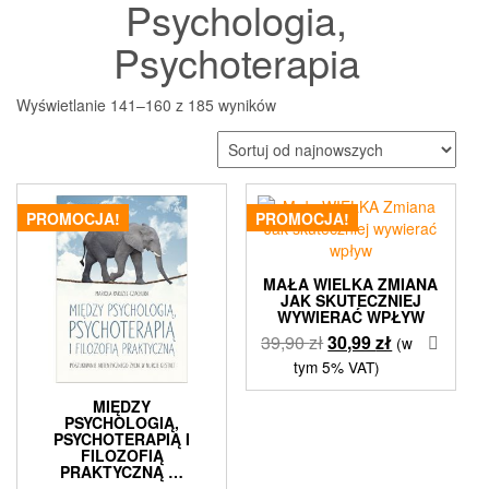
Psychologia,
Psychoterapia
Posortowane
Wyświetlanie 141–160 z 185 wyników
według
najnowszych
PROMOCJA!
PROMOCJA!
MAŁA WIELKA ZMIANA
JAK SKUTECZNIEJ
WYWIERAĆ WPŁYW
Pierwotna
Aktualna
39,90
zł
30,99
zł
(w
cena
cena
tym 5% VAT)
wynosiła:
wynosi:
MIĘDZY
39,90 zł.
30,99 zł.
PSYCHOLOGIĄ,
PSYCHOTERAPIĄ I
FILOZOFIĄ
PRAKTYCZNĄ …