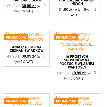
INNYCH
Pierwotna
Aktualna
39,90
zł
30,99
zł
(w
31,90
zł
(w tym 5%
cena
cena
tym 5% VAT)
VAT)
wynosiła:
wynosi:
39,90 zł.
30,99 zł.
PROMOCJA!
PROMOCJA!
ANALIZA I OCENA
ZEZNAŃ ŚWIADKÓW
Pierwotna
Aktualna
49,90
zł
39,99
zł
(w
10 PROSTYCH
SPOSOBÓW NA
cena
cena
tym 5% VAT)
POCZUCIE WŁASNEJ
wynosiła:
wynosi:
WARTOŚCI
49,90 zł.
39,99 zł.
Pierwotna
Aktualna
24,90
zł
19,99
zł
(w
cena
cena
tym 5% VAT)
wynosiła:
wynosi:
24,90 zł.
19,99 zł.
PROMOCJA!
PROMOCJA!