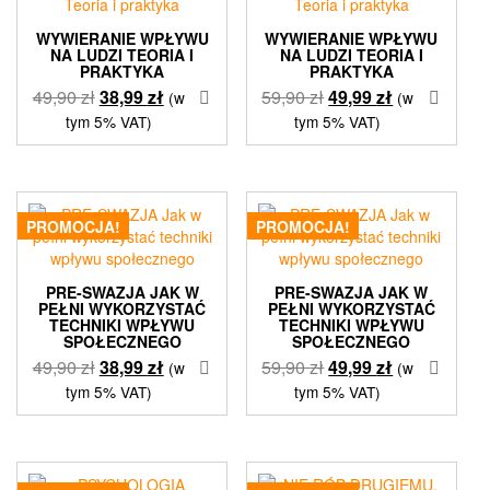
WYWIERANIE WPŁYWU
WYWIERANIE WPŁYWU
NA LUDZI TEORIA I
NA LUDZI TEORIA I
PRAKTYKA
PRAKTYKA
Pierwotna
Aktualna
Pierwotna
Aktualna
49,90
zł
38,99
zł
59,90
zł
49,99
zł
(w
(w
cena
cena
cena
cena
tym 5% VAT)
tym 5% VAT)
wynosiła:
wynosi:
wynosiła:
wynosi:
49,90 zł.
38,99 zł.
59,90 zł.
49,99 zł.
PROMOCJA!
PROMOCJA!
PRE-SWAZJA JAK W
PRE-SWAZJA JAK W
PEŁNI WYKORZYSTAĆ
PEŁNI WYKORZYSTAĆ
TECHNIKI WPŁYWU
TECHNIKI WPŁYWU
SPOŁECZNEGO
SPOŁECZNEGO
Pierwotna
Aktualna
Pierwotna
Aktualna
49,90
zł
38,99
zł
59,90
zł
49,99
zł
(w
(w
cena
cena
cena
cena
tym 5% VAT)
tym 5% VAT)
wynosiła:
wynosi:
wynosiła:
wynosi:
49,90 zł.
38,99 zł.
59,90 zł.
49,99 zł.