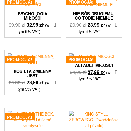
PROMOCJA!
PROMOCJA!
PSYCHOLOGIA
NIE RÓB DRUGIEMU,
MIŁOŚCI
CO TOBIE NIEMIŁE
Pierwotna
Aktualna
Pierwotna
Aktualna
39,90
zł
32,99
zł
29,90
zł
23,99
zł
(w
(w
cena
cena
cena
cena
tym 5% VAT)
tym 5% VAT)
wynosiła:
wynosi:
wynosiła:
wynosi:
39,90 zł.
32,99 zł.
29,90 zł.
23,99 zł.
PROMOCJA!
PROMOCJA!
ALFABET MIŁOŚCI
KOBIETA ZMIENNĄ
Pierwotna
Aktualna
34,90
zł
27,99
zł
(w
JEST
cena
cena
tym 5% VAT)
Pierwotna
Aktualna
29,90
zł
23,99
zł
(w
wynosiła:
wynosi:
cena
cena
tym 5% VAT)
34,90 zł.
27,99 zł.
wynosiła:
wynosi:
29,90 zł.
23,99 zł.
PROMOCJA!