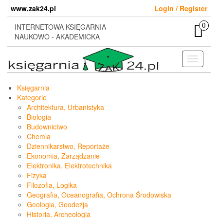
Skip
www.zak24.pl
Login / Register
to
the
0
INTERNETOWA KSIĘGARNIA
content
NAUKOWO - AKADEMICKA
Toggle
navigati
Księgarnia
Kategorie
Architektura, Urbanistyka
Biologia
Budownictwo
Chemia
Dziennikarstwo, Reportaże
Ekonomia, Zarządzanie
Elektronika, Elektrotechnika
Fizyka
Filozofia, Logika
Geografia, Oceanografia, Ochrona Środowiska
Geologia, Geodezja
Historia, Archeologia