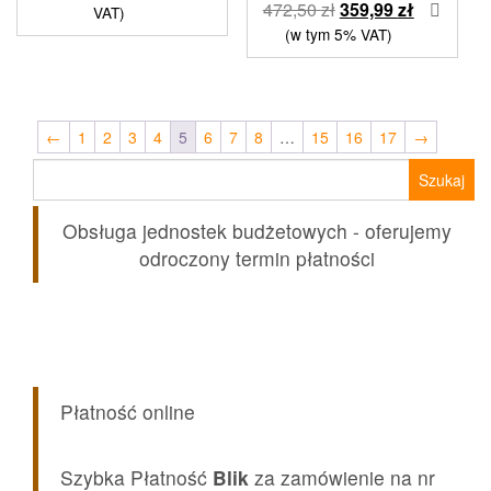
Pierwotna
Aktualna
472,50
zł
359,99
zł
VAT)
cena
cena
(w tym 5% VAT)
wynosiła:
wynosi:
472,50 zł.
359,99 zł.
←
1
2
3
4
5
6
7
8
…
15
16
17
→
Szukaj:
Obsługa jednostek budżetowych - oferujemy
odroczony termin płatności
Płatność online
Szybka Płatność
Blik
za zamówienie na nr