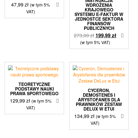
INSTRUKCJA
47,99
zł
(w tym 5%
WDROŻENIA
KRAJOWEGO
VAT)
SYSTEMU E-FAKTUR W
JEDNOSTCE SEKTORA
FINANSÓW
PUBLICZNYCH
Pierwotna
Aktualna
273,00
zł
199,99
zł
cena
cena
(w tym 5% VAT)
wynosiła:
wynosi:
273,00 zł.
199,99 zł.
TEORETYCZNE
PODSTAWY NAUKI
CYCERON,
PRAWA SPORTOWEGO
DEMOSTENES I
ARYSTOFANES DLA
129,99
zł
(w tym 5%
PRAWNIKÓW ZESTAW
VAT)
DELUX W ETUI
134,99
zł
(w tym 5%
VAT)