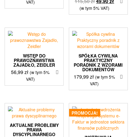
Pierwotna
Aktualna
115,50
zł
49,90
zł
VAT)
cena
cena
(w tym 5% VAT)
wynosiła:
wynosi:
115,50 zł.
49,90 zł.
WSTĘP DO
SPÓŁKA CYWILNA
PRAWOZNAWSTWA
PRAKTYCZNY
ZAJADŁO, ZEIDLER
PORADNIK Z WZORAMI
DOKUMENTÓW
56,99
zł
(w tym 5%
179,99
zł
(w tym 5%
VAT)
VAT)
PROMOCJA!
AKTUALNE PROBLEMY
PRAWA
DYSCYPLINARNEGO