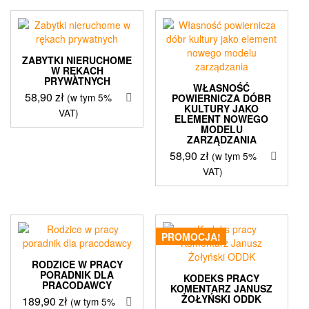
ZABYTKI NIERUCHOME
W RĘKACH
PRYWATNYCH
WŁASNOŚĆ
58,90
zł
(w tym 5%
POWIERNICZA DÓBR
KULTURY JAKO
VAT)
ELEMENT NOWEGO
MODELU
ZARZĄDZANIA
58,90
zł
(w tym 5%
VAT)
PROMOCJA!
RODZICE W PRACY
PORADNIK DLA
KODEKS PRACY
PRACODAWCY
KOMENTARZ JANUSZ
ŻOŁYŃSKI ODDK
189,90
zł
(w tym 5%