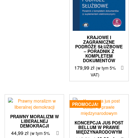
KRAJOWE I
ZAGRANICZNE
PODRÓŻE SŁUŻBOWE
– PORADNIK Z
KOMPLETEM
DOKUMENTÓW
179,99
zł
(w tym 5%
VAT)
PROMOCJA!
PRAWNY MORALIZM W
LIBERALNEJ
KONCEPCJA JUS POST
DEMOKRACJI
BELLUM W PRAWIE
MIĘDZYNARODOWYM
44,99
zł
(w tym 5%