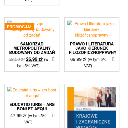
PROMOCJA!
SAMORZĄD
PRAWO I LITERATURA
METROPOLITALNY
JAKO KIERUNEK
BUDOWANY OD ZADAŃ
FILOZOFICZNOPRAWNY
Pierwotna
Aktualna
52,50
zł
26,99
zł
69,99
zł
(w
(w tym 5%
cena
cena
tym 5% VAT)
VAT)
wynosiła:
wynosi:
52,50 zł.
26,99 zł.
EDUCATIO IURIS – ARS
BONI ET AEQUI
47,99
zł
(w tym 5%
VAT)