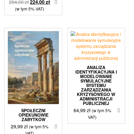
Pierwotna
Aktualna
294,00
zł
224,00
zł
cena
cena
(w tym 5% VAT)
wynosiła:
wynosi:
294,00 zł.
224,00 zł.
ANALIZA
IDENTYFIKACYJNA I
MODELOWANIE
SYMULACYJNE
SYSTEMU
ZARZĄDZANIA
KRYZYSOWEGO W
ADMINISTRACJI
PUBLICZNEJ
64,99
zł
(w tym 5%
SPOŁECZNI
OPIEKUNOWIE
VAT)
ZABYTKÓW
29,99
zł
(w tym 5%
VAT)