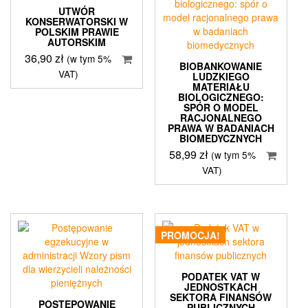
UTWÓR
KONSERWATORSKI W
POLSKIM PRAWIE
AUTORSKIM
36,90
zł
(w tym 5%
BIOBANKOWANIE
VAT)
LUDZKIEGO
MATERIAŁU
BIOLOGICZNEGO:
SPÓR O MODEL
RACJONALNEGO
PRAWA W BADANIACH
BIOMEDYCZNYCH
58,99
zł
(w tym 5%
VAT)
PROMOCJA!
PODATEK VAT W
JEDNOSTKACH
SEKTORA FINANSÓW
POSTĘPOWANIE
PUBLICZNYCH