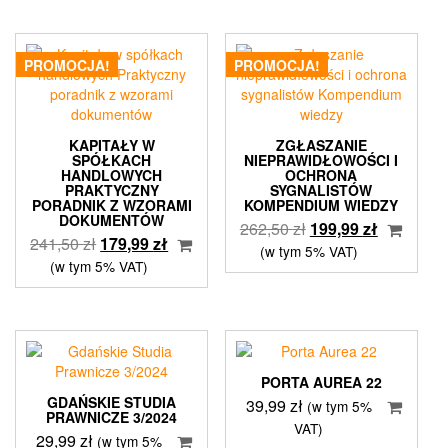
199,50 zł.
149,50 zł.
PROMOCJA!
PROMOCJA!
KAPITAŁY W
ZGŁASZANIE
SPÓŁKACH
NIEPRAWIDŁOWOŚCI I
HANDLOWYCH
OCHRONA
PRAKTYCZNY
SYGNALISTÓW
PORADNIK Z WZORAMI
KOMPENDIUM WIEDZY
DOKUMENTÓW
Pierwotna
Aktualna
262,50
zł
199,99
zł
Pierwotna
Aktualna
241,50
zł
179,99
zł
cena
cena
(w tym 5% VAT)
cena
cena
(w tym 5% VAT)
wynosiła:
wynosi:
wynosiła:
wynosi:
262,50 zł.
199,99 zł.
241,50 zł.
179,99 zł.
PORTA AUREA 22
GDAŃSKIE STUDIA
39,99
zł
(w tym 5%
PRAWNICZE 3/2024
VAT)
29,99
zł
(w tym 5%