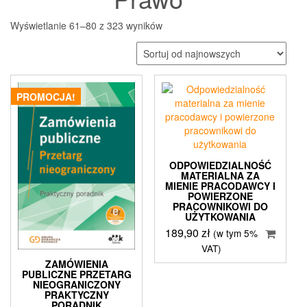
Posortowane
Wyświetlanie 61–80 z 323 wyników
według
najnowszych
PROMOCJA!
ODPOWIEDZIALNOŚĆ
MATERIALNA ZA
MIENIE PRACODAWCY I
POWIERZONE
PRACOWNIKOWI DO
UŻYTKOWANIA
189,90
zł
(w tym 5%
VAT)
ZAMÓWIENIA
PUBLICZNE PRZETARG
NIEOGRANICZONY
PRAKTYCZNY
PORADNIK