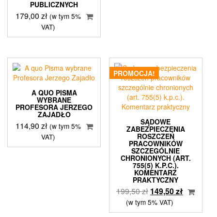
PUBLICZNYCH
179,00
zł
(w tym 5%
VAT)
PROMOCJA!
A QUO PISMA
WYBRANE
PROFESORA JERZEGO
ZAJADŁO
SĄDOWE
114,90
zł
(w tym 5%
ZABEZPIECZENIA
ROSZCZEŃ
VAT)
PRACOWNIKÓW
SZCZEGÓLNIE
CHRONIONYCH (ART.
755(5) K.P.C.).
KOMENTARZ
PRAKTYCZNY
Pierwotna
Aktualna
199,50
zł
149,50
zł
cena
cena
(w tym 5% VAT)
wynosiła:
wynosi: