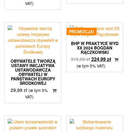
VAT)
PROMOCJA!
BHP W PRAKTYCE WYD
XX 2024 BOGDAN
RĄCZKOWSKI
Pierwotna
Aktualna
315,00
zł
224,99
zł
OBYWATELE TWORZĄ
cena
cena
USTAWY INICJATYWA
(w tym 5% VAT)
USTAWODAWCZA
wynosiła:
wynosi:
OBYWATELI W
315,00 zł.
224,99 zł.
PAŃSTWACH EUROPY
ŚRODKOWEJ
29,99
zł
(w tym 5%
VAT)