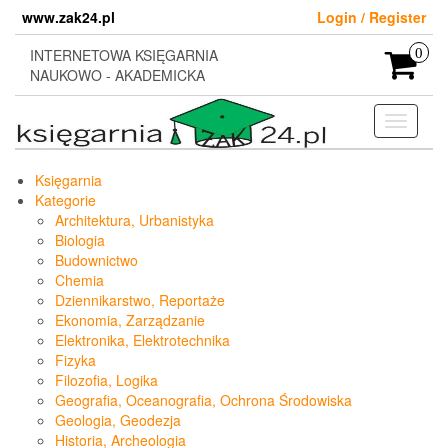
Skip
www.zak24.pl
Login / Register
to
the
INTERNETOWA KSIĘGARNIA
0
content
NAUKOWO - AKADEMICKA
Toggle
navigati
Księgarnia
Kategorie
Architektura, Urbanistyka
Biologia
Budownictwo
Chemia
Dziennikarstwo, Reportaże
Ekonomia, Zarządzanie
Elektronika, Elektrotechnika
Fizyka
Filozofia, Logika
Geografia, Oceanografia, Ochrona Środowiska
Geologia, Geodezja
Historia, Archeologia