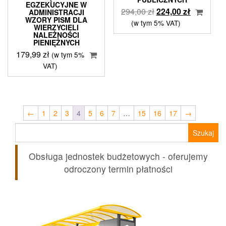
EGZEKUCYJNE W
Pierwotna
Aktualna
294,00
zł
224,00
zł
ADMINISTRACJI
WZORY PISM DLA
cena
cena
(w tym 5% VAT)
WIERZYCIELI
wynosiła:
wynosi:
NALEŻNOŚCI
PIENIĘŻNYCH
294,00 zł.
224,00 zł.
179,99
zł
(w tym 5%
VAT)
←
1
2
3
4
5
6
7
…
15
16
17
→
Szukaj:
Obsługa jednostek budżetowych - oferujemy
odroczony termin płatności