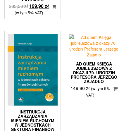
Pierwotna
Aktualna
283,50
zł
199,90
zł
cena
cena
(w tym 5% VAT)
wynosiła:
wynosi:
283,50 zł.
199,90 zł.
AD QUEM KSIĘGA
JUBILEUSZOWA Z
OKAZJI 70. URODZIN
PROFESORA JERZEGO
ZAJADŁO
149,90
zł
(w tym 5%
VAT)
INSTRUKCJA
ZARZĄDZANIA
MIENIEM RUCHOMYM
W JEDNOSTKACH
SEKTORA FINANSÓW