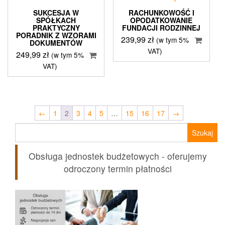
SUKCESJA W
RACHUNKOWOŚĆ I
SPÓŁKACH
OPODATKOWANIE
PRAKTYCZNY
FUNDACJI RODZINNEJ
PORADNIK Z WZORAMI
239,99
zł
(w tym 5%
DOKUMENTÓW
VAT)
249,99
zł
(w tym 5%
VAT)
←
1
2
3
4
5
…
15
16
17
→
Szukaj:
Obsługa jednostek budżetowych - oferujemy
odroczony termin płatności