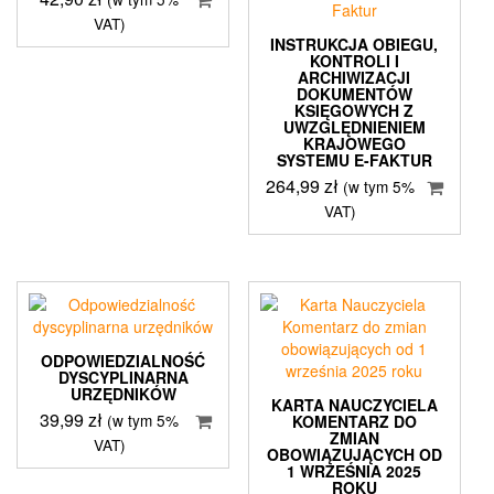
VAT)
INSTRUKCJA OBIEGU,
KONTROLI I
ARCHIWIZACJI
DOKUMENTÓW
KSIĘGOWYCH Z
UWZGLĘDNIENIEM
KRAJOWEGO
SYSTEMU E-FAKTUR
264,99
zł
(w tym 5%
VAT)
ODPOWIEDZIALNOŚĆ
DYSCYPLINARNA
URZĘDNIKÓW
KARTA NAUCZYCIELA
39,99
zł
(w tym 5%
KOMENTARZ DO
ZMIAN
VAT)
OBOWIĄZUJĄCYCH OD
1 WRZEŚNIA 2025
ROKU