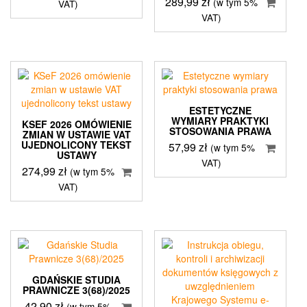
289,99
zł
(w tym 5%
VAT)
VAT)
ESTETYCZNE
WYMIARY PRAKTYKI
KSEF 2026 OMÓWIENIE
STOSOWANIA PRAWA
ZMIAN W USTAWIE VAT
UJEDNOLICONY TEKST
57,99
zł
(w tym 5%
USTAWY
VAT)
274,99
zł
(w tym 5%
VAT)
GDAŃSKIE STUDIA
PRAWNICZE 3(68)/2025
42,90
zł
(w tym 5%