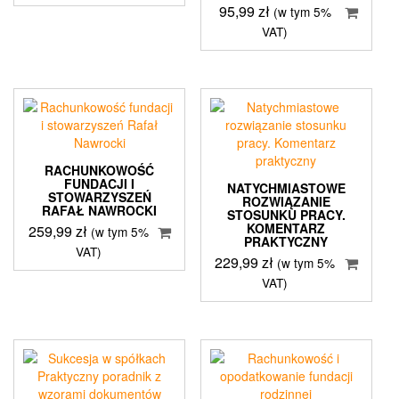
95,99
zł
(w tym 5%
VAT)
RACHUNKOWOŚĆ
FUNDACJI I
NATYCHMIASTOWE
STOWARZYSZEŃ
ROZWIĄZANIE
RAFAŁ NAWROCKI
STOSUNKU PRACY.
KOMENTARZ
259,99
zł
(w tym 5%
PRAKTYCZNY
VAT)
229,99
zł
(w tym 5%
VAT)