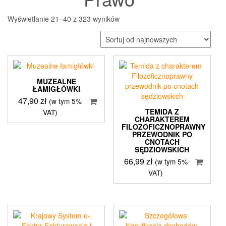
Posortowane
Wyświetlanie 21–40 z 323 wyników
według
najnowszych
MUZEALNE
ŁAMIGŁÓWKI
47,90
zł
(w tym 5%
TEMIDA Z
VAT)
CHARAKTEREM
FILOZOFICZNOPRAWNY
PRZEWODNIK PO
CNOTACH
SĘDZIOWSKICH
66,99
zł
(w tym 5%
VAT)