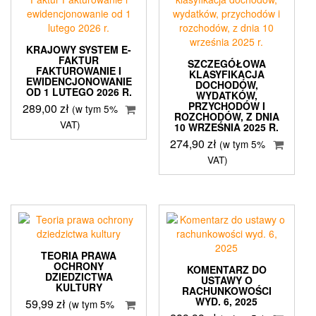
KRAJOWY SYSTEM E-
FAKTUR
SZCZEGÓŁOWA
FAKTUROWANIE I
KLASYFIKACJA
EWIDENCJONOWANIE
DOCHODÓW,
OD 1 LUTEGO 2026 R.
WYDATKÓW,
PRZYCHODÓW I
289,00
zł
(w tym 5%
ROZCHODÓW, Z DNIA
VAT)
10 WRZEŚNIA 2025 R.
274,90
zł
(w tym 5%
VAT)
TEORIA PRAWA
OCHRONY
KOMENTARZ DO
DZIEDZICTWA
USTAWY O
KULTURY
RACHUNKOWOŚCI
WYD. 6, 2025
59,99
zł
(w tym 5%