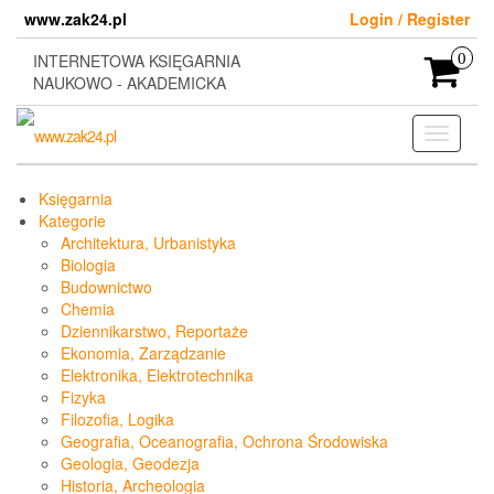
Skip
www.zak24.pl
Login / Register
to
the
INTERNETOWA KSIĘGARNIA
0
content
NAUKOWO - AKADEMICKA
Toggle
navigati
Księgarnia
Kategorie
Architektura, Urbanistyka
Biologia
Budownictwo
Chemia
Dziennikarstwo, Reportaże
Ekonomia, Zarządzanie
Elektronika, Elektrotechnika
Fizyka
Filozofia, Logika
Geografia, Oceanografia, Ochrona Środowiska
Geologia, Geodezja
Historia, Archeologia