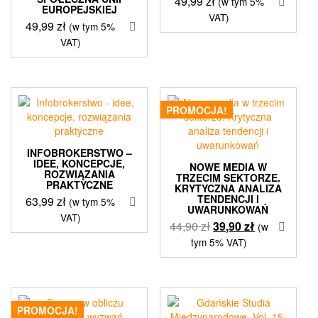
49,99
zł
(w tym 5%
EUROPEJSKIEJ
VAT)
49,99
zł
(w tym 5%
VAT)
PROMOCJA!
INFOBROKERSTWO –
IDEE, KONCEPCJE,
NOWE MEDIA W
ROZWIĄZANIA
TRZECIM SEKTORZE.
PRAKTYCZNE
KRYTYCZNA ANALIZA
TENDENCJI I
63,99
zł
(w tym 5%
UWARUNKOWAŃ
VAT)
Pierwotna
Aktualna
44,90
zł
39,90
zł
(w
cena
cena
tym 5% VAT)
wynosiła:
wynosi:
44,90 zł.
39,90 zł.
PROMOCJA!