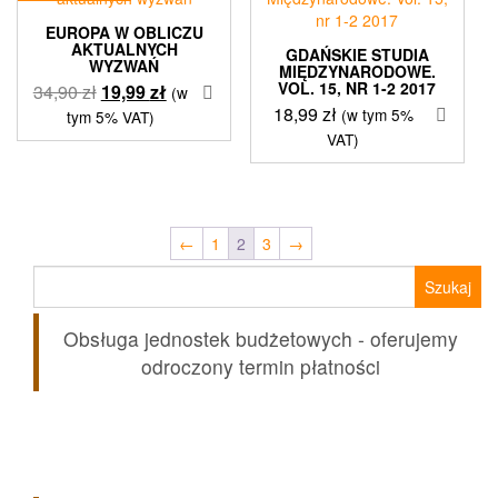
EUROPA W OBLICZU
AKTUALNYCH
GDAŃSKIE STUDIA
WYZWAŃ
MIĘDZYNARODOWE.
VOL. 15, NR 1-2 2017
Pierwotna
Aktualna
34,90
zł
19,99
zł
(w
18,99
zł
cena
cena
(w tym 5%
tym 5% VAT)
wynosiła:
wynosi:
VAT)
34,90 zł.
19,99 zł.
←
1
2
3
→
Szukaj:
Obsługa jednostek budżetowych - oferujemy
odroczony termin płatności