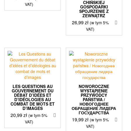
CHIŃSKIEJ
VAT)
GOSPODARKI
SPOJRZENIE Z
ZEWNĄTRZ
26,99
zł
(w tym 5%
VAT)
LES QUESTIONS AU
NOWOROCZNE
GOUVERNEMENT DU
WYSTĄPIENIE
DÉBAT D’IDÉES ET
PRZYWÓDCY
D’IDÉOLOGIES AU
PAŃSTWA /
COMBAT DE MOTS ET
НОВОГОДНЕЕ
D’IMAGES
ОБРАЩЕНИЕ ЛИДЕРА
ГОСУДАРСТВА
20,99
zł
(w tym 5%
19,99
zł
(w tym 5%
VAT)
VAT)