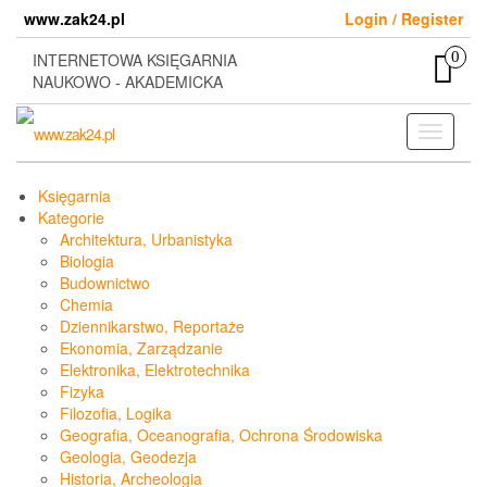
Skip
www.zak24.pl
Login / Register
to
the
0
INTERNETOWA KSIĘGARNIA
content
NAUKOWO - AKADEMICKA
Toggle
navigati
Księgarnia
Kategorie
Architektura, Urbanistyka
Biologia
Budownictwo
Chemia
Dziennikarstwo, Reportaże
Ekonomia, Zarządzanie
Elektronika, Elektrotechnika
Fizyka
Filozofia, Logika
Geografia, Oceanografia, Ochrona Środowiska
Geologia, Geodezja
Historia, Archeologia