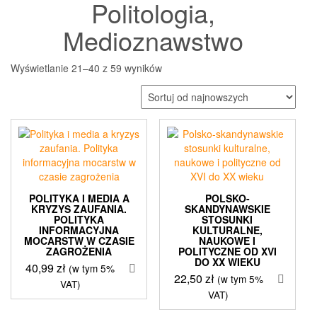
Politologia,
Medioznawstwo
Posortowane
Wyświetlanie 21–40 z 59 wyników
według
najnowszych
POLITYKA I MEDIA A
POLSKO-
KRYZYS ZAUFANIA.
SKANDYNAWSKIE
POLITYKA
STOSUNKI
INFORMACYJNA
KULTURALNE,
MOCARSTW W CZASIE
NAUKOWE I
ZAGROŻENIA
POLITYCZNE OD XVI
DO XX WIEKU
40,99
zł
(w tym 5%
22,50
zł
(w tym 5%
VAT)
VAT)