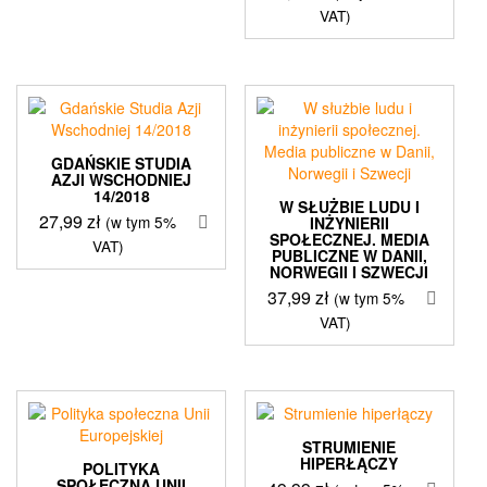
VAT)
GDAŃSKIE STUDIA
AZJI WSCHODNIEJ
14/2018
W SŁUŻBIE LUDU I
27,99
zł
(w tym 5%
INŻYNIERII
SPOŁECZNEJ. MEDIA
VAT)
PUBLICZNE W DANII,
NORWEGII I SZWECJI
37,99
zł
(w tym 5%
VAT)
STRUMIENIE
HIPERŁĄCZY
POLITYKA
SPOŁECZNA UNII