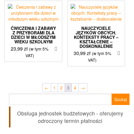
ĆWICZENIA I ZABAWY
NAUCZYCIELE
Z PRZYBORAMI DLA
JĘZYKÓW OBCYCH.
DZIECI W MŁODSZYM
KONTEKSTY PRACY –
WIEKU SZKOLNYM
KSZTAŁCENIE –
DOSKONALENIE
23,99
zł
(w tym 5%
30,99
zł
(w tym 5%
VAT)
VAT)
←
1
2
3
4
→
Szukaj:
Obsługa jednostek budżetowych - oferujemy
odroczony termin płatności