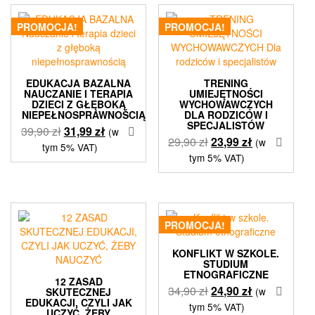
PROMOCJA!
PROMOCJA!
EDUKACJA BAZALNA
TRENING
NAUCZANIE I TERAPIA
UMIEJĘTNOŚCI
DZIECI Z GŁĘBOKĄ
WYCHOWAWCZYCH
NIEPEŁNOSPRAWNOŚCIĄ
DLA RODZICÓW I
SPECJALISTÓW
Pierwotna
Aktualna
39,90
zł
31,99
zł
(w
Pierwotna
Aktualna
29,90
zł
23,99
zł
(w
cena
cena
tym 5% VAT)
cena
cena
tym 5% VAT)
wynosiła:
wynosi:
wynosiła:
wynosi:
39,90 zł.
31,99 zł.
29,90 zł.
23,99 zł.
PROMOCJA!
KONFLIKT W SZKOLE.
STUDIUM
ETNOGRAFICZNE
12 ZASAD
Pierwotna
Aktualna
34,90
zł
24,90
zł
(w
SKUTECZNEJ
EDUKACJI, CZYLI JAK
cena
cena
tym 5% VAT)
UCZYĆ, ŻEBY