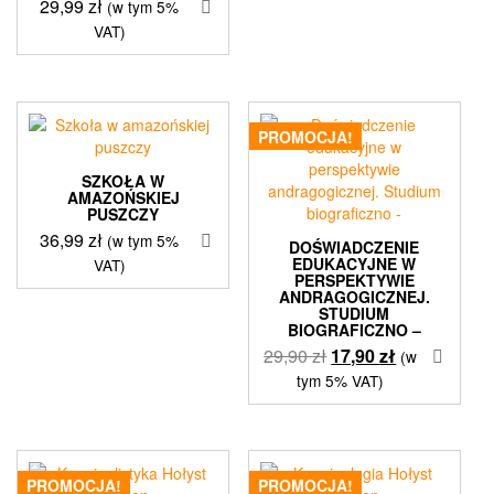
29,99
zł
(w tym 5%
VAT)
PROMOCJA!
SZKOŁA W
AMAZOŃSKIEJ
PUSZCZY
36,99
zł
(w tym 5%
DOŚWIADCZENIE
EDUKACYJNE W
VAT)
PERSPEKTYWIE
ANDRAGOGICZNEJ.
STUDIUM
BIOGRAFICZNO –
Pierwotna
Aktualna
29,90
zł
17,90
zł
(w
cena
cena
tym 5% VAT)
wynosiła:
wynosi:
29,90 zł.
17,90 zł.
PROMOCJA!
PROMOCJA!