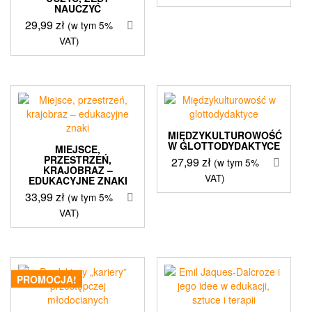
wynosiła:
wynosi:
NAUCZYĆ
34,90 zł.
24,90 zł.
29,99
zł
(w tym 5%
VAT)
MIĘDZYKULTUROWOŚĆ
W GLOTTODYDAKTYCE
MIEJSCE,
PRZESTRZEŃ,
27,99
zł
(w tym 5%
KRAJOBRAZ –
VAT)
EDUKACYJNE ZNAKI
33,99
zł
(w tym 5%
VAT)
PROMOCJA!