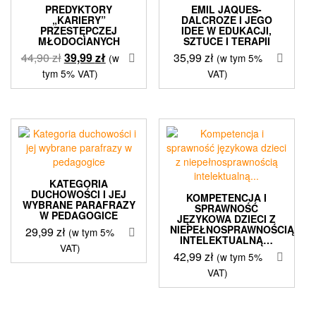
PREDYKTORY
EMIL JAQUES-
„KARIERY”
DALCROZE I JEGO
PRZESTĘPCZEJ
IDEE W EDUKACJI,
MŁODOCIANYCH
SZTUCE I TERAPII
Pierwotna
Aktualna
44,90
zł
39,99
zł
35,99
zł
(w
(w tym 5%
cena
cena
tym 5% VAT)
VAT)
wynosiła:
wynosi:
44,90 zł.
39,99 zł.
KATEGORIA
DUCHOWOŚCI I JEJ
KOMPETENCJA I
WYBRANE PARAFRAZY
SPRAWNOŚĆ
W PEDAGOGICE
JĘZYKOWA DZIECI Z
NIEPEŁNOSPRAWNOŚCIĄ
29,99
zł
(w tym 5%
INTELEKTUALNĄ…
VAT)
42,99
zł
(w tym 5%
VAT)