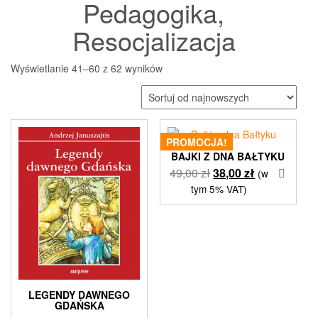
Pedagogika,
Resocjalizacja
Posortowane
Wyświetlanie 41–60 z 62 wyników
według
najnowszych
PROMOCJA!
BAJKI Z DNA BAŁTYKU
Pierwotna
Aktualna
49,00
zł
38,00
zł
(w
cena
cena
tym 5% VAT)
wynosiła:
wynosi:
49,00 zł.
38,00 zł.
LEGENDY DAWNEGO
GDAŃSKA