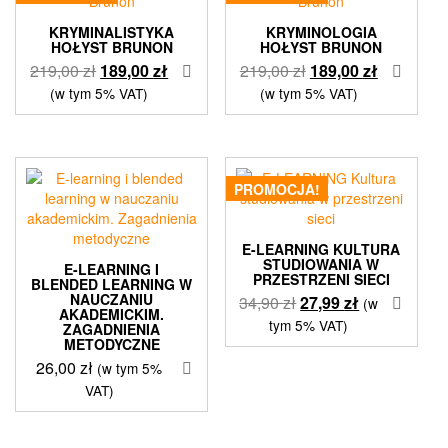
KRYMINALISTYKA
KRYMINOLOGIA
HOŁYST BRUNON
HOŁYST BRUNON
Pierwotna
Aktualna
Pierwotna
Aktualna
219,00
zł
189,00
zł
219,00
zł
189,00
zł
cena
cena
cena
cena
(w tym 5% VAT)
(w tym 5% VAT)
wynosiła:
wynosi:
wynosiła:
wynosi:
219,00 zł.
189,00 zł.
219,00 zł.
189,00 zł.
PROMOCJA!
E-LEARNING KULTURA
STUDIOWANIA W
E-LEARNING I
PRZESTRZENI SIECI
BLENDED LEARNING W
NAUCZANIU
Pierwotna
Aktualna
34,90
zł
27,99
zł
(w
AKADEMICKIM.
cena
cena
tym 5% VAT)
ZAGADNIENIA
METODYCZNE
wynosiła:
wynosi:
26,00
zł
34,90 zł.
27,99 zł.
(w tym 5%
VAT)