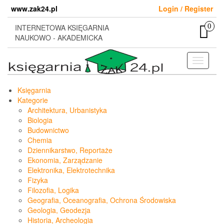
Skip
www.zak24.pl
Login / Register
to
the
0
INTERNETOWA KSIĘGARNIA
content
NAUKOWO - AKADEMICKA
Toggle
navigati
Księgarnia
Kategorie
Architektura, Urbanistyka
Biologia
Budownictwo
Chemia
Dziennikarstwo, Reportaże
Ekonomia, Zarządzanie
Elektronika, Elektrotechnika
Fizyka
Filozofia, Logika
Geografia, Oceanografia, Ochrona Środowiska
Geologia, Geodezja
Historia, Archeologia