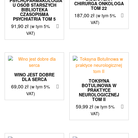
PSYCHOFARMAKOLOGIA
CHIRURGA ONKOLOGA
U OSÓB STARSZYCH
TOM 22
BIBLIOTEKA
CZASOPISMA
187,00
zł
(w tym 5%
PSYCHIATRIA TOM 5
VAT)
91,90
zł
(w tym 5%
VAT)
WINO JEST DOBRE
DLA SERCA
TOKSYNA
BOTULINOWA W
69,00
zł
(w tym 5%
PRAKTYCE
VAT)
NEUROLOGICZNEJ
TOM II
59,99
zł
(w tym 5%
VAT)