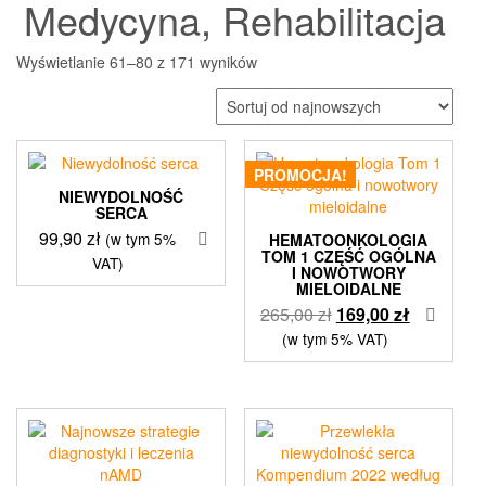
Medycyna, Rehabilitacja
Posortowane
Wyświetlanie 61–80 z 171 wyników
według
najnowszych
PROMOCJA!
NIEWYDOLNOŚĆ
SERCA
99,90
zł
(w tym 5%
HEMATOONKOLOGIA
TOM 1 CZĘŚĆ OGÓLNA
VAT)
I NOWOTWORY
MIELOIDALNE
Pierwotna
Aktualna
265,00
zł
169,00
zł
cena
cena
(w tym 5% VAT)
wynosiła:
wynosi:
265,00 zł.
169,00 zł.