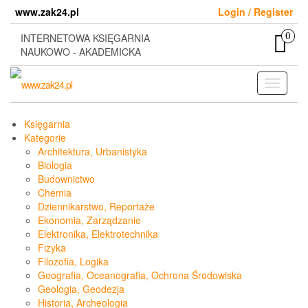
Skip
www.zak24.pl
Login / Register
to
the
0
INTERNETOWA KSIĘGARNIA
content
NAUKOWO - AKADEMICKA
Toggle
navigati
Księgarnia
Kategorie
Architektura, Urbanistyka
Biologia
Budownictwo
Chemia
Dziennikarstwo, Reportaże
Ekonomia, Zarządzanie
Elektronika, Elektrotechnika
Fizyka
Filozofia, Logika
Geografia, Oceanografia, Ochrona Środowiska
Geologia, Geodezja
Historia, Archeologia