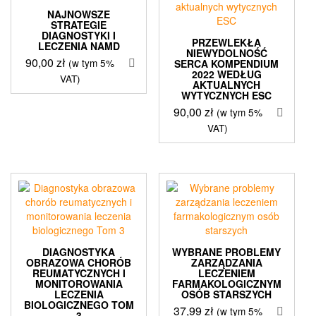
NAJNOWSZE
STRATEGIE
DIAGNOSTYKI I
PRZEWLEKŁA
LECZENIA NAMD
NIEWYDOLNOŚĆ
90,00
zł
(w tym 5%
SERCA KOMPENDIUM
2022 WEDŁUG
VAT)
AKTUALNYCH
WYTYCZNYCH ESC
90,00
zł
(w tym 5%
VAT)
DIAGNOSTYKA
WYBRANE PROBLEMY
OBRAZOWA CHORÓB
ZARZĄDZANIA
REUMATYCZNYCH I
LECZENIEM
MONITOROWANIA
FARMAKOLOGICZNYM
LECZENIA
OSÓB STARSZYCH
BIOLOGICZNEGO TOM
37,99
zł
(w tym 5%
3