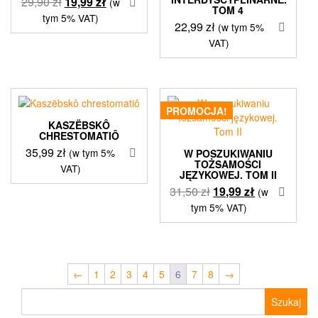
Pierwotna
Aktualna
29,90
zł
19,99
zł
(w
TOM 4
cena
cena
tym 5% VAT)
22,99
zł
(w tym 5%
wynosiła:
wynosi:
VAT)
29,90 zł.
19,99 zł.
PROMOCJA!
KASZËBSKÔ
CHRESTOMATIÔ
35,99
zł
(w tym 5%
W POSZUKIWANIU
TOŻSAMOŚCI
VAT)
JĘZYKOWEJ. TOM II
Pierwotna
Aktualna
31,50
zł
19,99
zł
(w
cena
cena
tym 5% VAT)
wynosiła:
wynosi:
31,50 zł.
19,99 zł.
←
1
2
3
4
5
6
7
8
→
Szukaj: