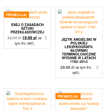
PROMOCJA!
ESEJ O ZASADACH
SZTUKI
PRZEKŁADOWCZEJ
Pierwotna
Aktualna
42,00
zł
19,99
zł
(w
JĘZYK ANGIELSKI W
cena
cena
POLSKIEJ
tym 5% VAT)
LEKSYKOGRAFII.
wynosiła:
wynosi:
SŁOWNIKI
42,00 zł.
19,99 zł.
TERMINOLOGICZNE
WYDANE W LATACH
1782–2012
29,99
zł
(w tym 5%
VAT)
PROMOCJA!