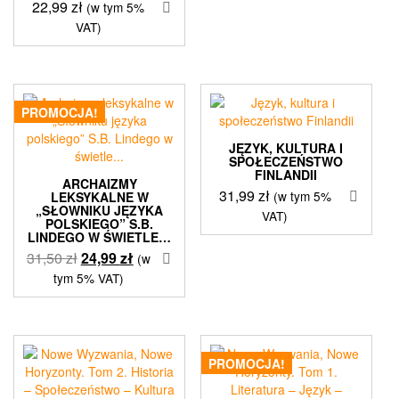
22,99
zł
(w tym 5%
VAT)
PROMOCJA!
JĘZYK, KULTURA I
SPOŁECZEŃSTWO
FINLANDII
ARCHAIZMY
31,99
zł
(w tym 5%
LEKSYKALNE W
„SŁOWNIKU JĘZYKA
VAT)
POLSKIEGO” S.B.
LINDEGO W ŚWIETLE…
Pierwotna
Aktualna
31,50
zł
24,99
zł
(w
cena
cena
tym 5% VAT)
wynosiła:
wynosi:
31,50 zł.
24,99 zł.
PROMOCJA!