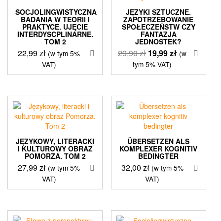
SOCJOLINGWISTYCZNA
JĘZYKI SZTUCZNE.
BADANIA W TEORII I
ZAPOTRZEBOWANIE
PRAKTYCE. UJĘCIE
SPOŁECZEŃSTW CZY
INTERDYSCPLINARNE.
FANTAZJA
TOM 2
JEDNOSTEK?
Pierwotna
Aktualna
22,99
zł
29,90
zł
19,99
zł
(w tym 5%
(w
cena
cena
VAT)
tym 5% VAT)
wynosiła:
wynosi:
29,90 zł.
19,99 zł.
JĘZYKOWY, LITERACKI
ÜBERSETZEN ALS
I KULTUROWY OBRAZ
KOMPLEXER KOGNITIV
POMORZA. TOM 2
BEDINGTER
27,99
zł
32,00
zł
(w tym 5%
(w tym 5%
VAT)
VAT)