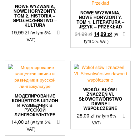
NOWE WYZWANIA,
NOWE HORYZONTY.
NOWE WYZWANIA,
TOM 2. HISTORIA –
NOWE HORYZONTY.
SPOŁECZEŃSTWO –
TOM 1. LITERATURA –
KULTURA
JĘZYK – PRZEKŁAD
19,99
zł
(w tym 5%
Pierwotna
Aktualna
24,99
zł
14,99
zł
(w
VAT)
cena
cena
tym 5% VAT)
wynosiła:
wynosi:
24,99 zł.
14,99 zł.
WOKÓŁ SŁÓW I
ZNACZEŃ VI.
МОДЕЛИРОВАНИЕ
SŁOWOTWÓRSTWO
КОНЦЕПТОВ ШПИОН
DAWNE I
И РАЗВЕДЧИК В
WSPÓŁCZESNE
РУССКОЙ
ЛИНГВОКУЛЬТУРЕ
28,00
zł
(w tym 5%
14,00
zł
(w tym 5%
VAT)
VAT)