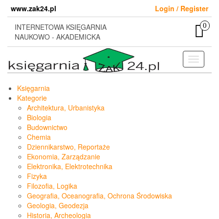
Skip
www.zak24.pl
Login / Register
to
the
0
INTERNETOWA KSIĘGARNIA
content
NAUKOWO - AKADEMICKA
Toggle
navigati
Księgarnia
Kategorie
Architektura, Urbanistyka
Biologia
Budownictwo
Chemia
Dziennikarstwo, Reportaże
Ekonomia, Zarządzanie
Elektronika, Elektrotechnika
Fizyka
Filozofia, Logika
Geografia, Oceanografia, Ochrona Środowiska
Geologia, Geodezja
Historia, Archeologia