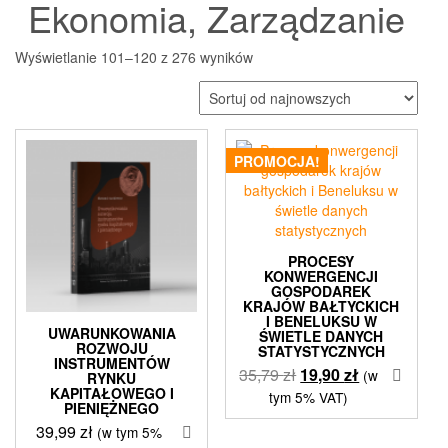
Ekonomia, Zarządzanie
Posortowane
Wyświetlanie 101–120 z 276 wyników
według
najnowszych
PROMOCJA!
PROCESY
KONWERGENCJI
GOSPODAREK
KRAJÓW BAŁTYCKICH
I BENELUKSU W
UWARUNKOWANIA
ŚWIETLE DANYCH
ROZWOJU
STATYSTYCZNYCH
INSTRUMENTÓW
Pierwotna
Aktualna
35,79
zł
19,90
zł
(w
RYNKU
KAPITAŁOWEGO I
cena
cena
tym 5% VAT)
PIENIĘŻNEGO
wynosiła:
wynosi:
39,99
zł
(w tym 5%
35,79 zł.
19,90 zł.