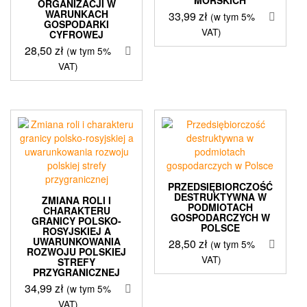
ORGANIZACJI W
WARUNKACH
33,99
zł
(w tym 5%
GOSPODARKI
VAT)
CYFROWEJ
28,50
zł
(w tym 5%
VAT)
PRZEDSIĘBIORCZOŚĆ
DESTRUKTYWNA W
ZMIANA ROLI I
PODMIOTACH
CHARAKTERU
GOSPODARCZYCH W
GRANICY POLSKO-
POLSCE
ROSYJSKIEJ A
UWARUNKOWANIA
28,50
zł
(w tym 5%
ROZWOJU POLSKIEJ
VAT)
STREFY
PRZYGRANICZNEJ
34,99
zł
(w tym 5%
VAT)