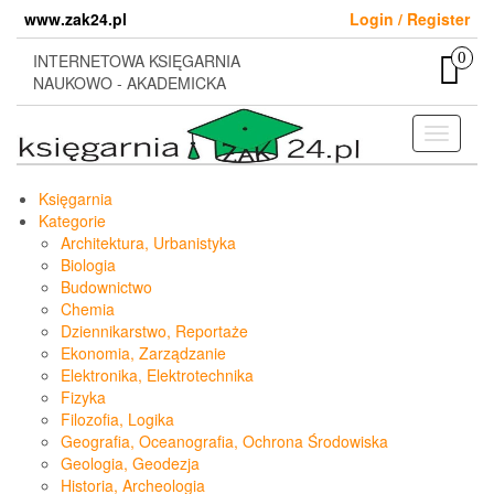
Skip
www.zak24.pl
Login / Register
to
the
0
INTERNETOWA KSIĘGARNIA
content
NAUKOWO - AKADEMICKA
Toggle
navigati
Księgarnia
Kategorie
Architektura, Urbanistyka
Biologia
Budownictwo
Chemia
Dziennikarstwo, Reportaże
Ekonomia, Zarządzanie
Elektronika, Elektrotechnika
Fizyka
Filozofia, Logika
Geografia, Oceanografia, Ochrona Środowiska
Geologia, Geodezja
Historia, Archeologia