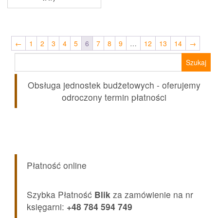
←
1
2
3
4
5
6
7
8
9
…
12
13
14
→
Szukaj:
Obsługa jednostek budżetowych - oferujemy
odroczony termin płatności
Płatność online
Szybka Płatność
Blik
za zamówienie na nr
księgarni:
+48 784 594 749