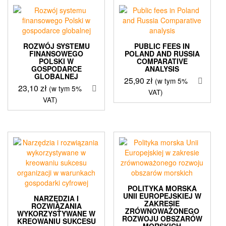
ROZWÓJ SYSTEMU
PUBLIC FEES IN
FINANSOWEGO
POLAND AND RUSSIA
POLSKI W
COMPARATIVE
GOSPODARCE
ANALYSIS
GLOBALNEJ
25,90
zł
(w tym 5%
23,10
zł
(w tym 5%
VAT)
VAT)
POLITYKA MORSKA
UNII EUROPEJSKIEJ W
NARZĘDZIA I
ZAKRESIE
ROZWIĄZANIA
ZRÓWNOWAŻONEGO
WYKORZYSTYWANE W
ROZWOJU OBSZARÓW
KREOWANIU SUKCESU
MORSKICH