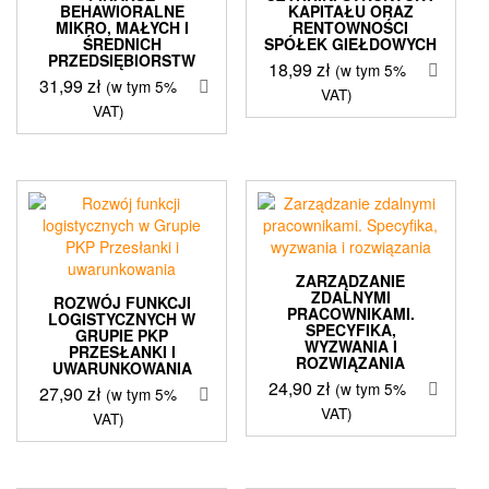
BEHAWIORALNE
KAPITAŁU ORAZ
MIKRO, MAŁYCH I
RENTOWNOŚCI
ŚREDNICH
SPÓŁEK GIEŁDOWYCH
PRZEDSIĘBIORSTW
18,99
zł
(w tym 5%
31,99
zł
(w tym 5%
VAT)
VAT)
ZARZĄDZANIE
ZDALNYMI
ROZWÓJ FUNKCJI
PRACOWNIKAMI.
LOGISTYCZNYCH W
SPECYFIKA,
GRUPIE PKP
WYZWANIA I
PRZESŁANKI I
ROZWIĄZANIA
UWARUNKOWANIA
24,90
zł
(w tym 5%
27,90
zł
(w tym 5%
VAT)
VAT)