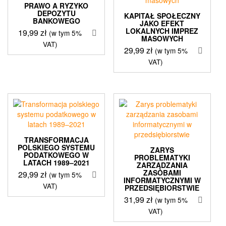
PRAWO A RYZYKO
DEPOZYTU
KAPITAŁ SPOŁECZNY
BANKOWEGO
JAKO EFEKT
LOKALNYCH IMPREZ
19,99
zł
(w tym 5%
MASOWYCH
VAT)
29,99
zł
(w tym 5%
VAT)
TRANSFORMACJA
POLSKIEGO SYSTEMU
ZARYS
PODATKOWEGO W
PROBLEMATYKI
LATACH 1989–2021
ZARZĄDZANIA
ZASOBAMI
29,99
zł
(w tym 5%
INFORMATYCZNYMI W
VAT)
PRZEDSIĘBIORSTWIE
31,99
zł
(w tym 5%
VAT)