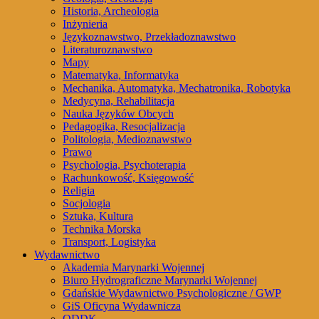
Historia, Archeologia
Inżynieria
Językoznawstwo, Przekładoznawstwo
Literaturoznawstwo
Mapy
Matematyka, Informatyka
Mechanika, Automatyka, Mechatronika, Robotyka
Medycyna, Rehabilitacja
Nauka Języków Obcych
Pedagogika, Resocjalizacja
Politologia, Medioznawstwo
Prawo
Psychologia, Psychoterapia
Rachunkowość, Księgowość
Religia
Socjologia
Sztuka, Kultura
Technika Morska
Transport, Logistyka
Wydawnictwo
Akademia Marynarki Wojennej
Biuro Hydrograficzne Marynarki Wojennej
Gdańskie Wydawnictwo Psychologiczne / GWP
GiS Oficyna Wydawnicza
ODDK