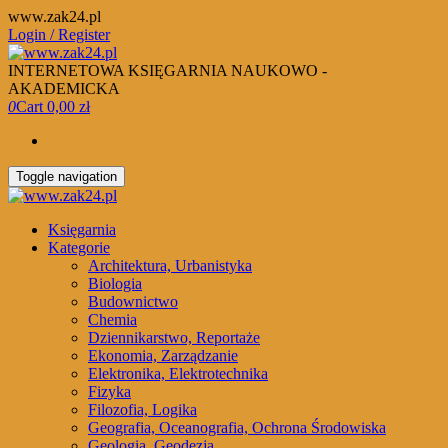
Skip
www.zak24.pl
to
Login / Register
the
content
INTERNETOWA KSIĘGARNIA NAUKOWO -
AKADEMICKA
0
Cart
0,00 zł
Toggle navigation
Księgarnia
Kategorie
Architektura, Urbanistyka
Biologia
Budownictwo
Chemia
Dziennikarstwo, Reportaże
Ekonomia, Zarządzanie
Elektronika, Elektrotechnika
Fizyka
Filozofia, Logika
Geografia, Oceanografia, Ochrona Środowiska
Geologia, Geodezja