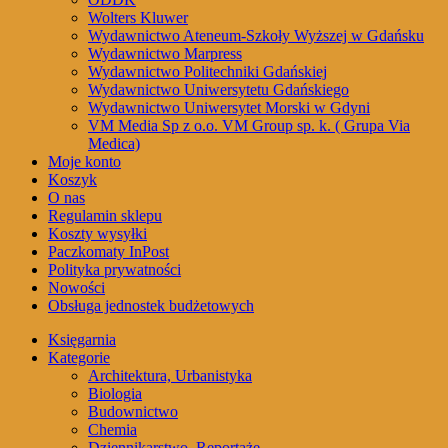
Wolters Kluwer
Wydawnictwo Ateneum-Szkoły Wyższej w Gdańsku
Wydawnictwo Marpress
Wydawnictwo Politechniki Gdańskiej
Wydawnictwo Uniwersytetu Gdańskiego
Wydawnictwo Uniwersytet Morski w Gdyni
VM Media Sp z o.o. VM Group sp. k. ( Grupa Via
Medica)
Moje konto
Koszyk
O nas
Regulamin sklepu
Koszty wysyłki
Paczkomaty InPost
Polityka prywatności
Nowości
Obsługa jednostek budżetowych
Księgarnia
Kategorie
Architektura, Urbanistyka
Biologia
Budownictwo
Chemia
Dziennikarstwo, Reportaże