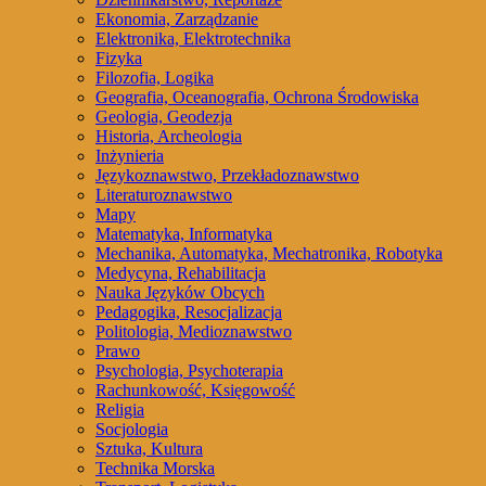
Ekonomia, Zarządzanie
Elektronika, Elektrotechnika
Fizyka
Filozofia, Logika
Geografia, Oceanografia, Ochrona Środowiska
Geologia, Geodezja
Historia, Archeologia
Inżynieria
Językoznawstwo, Przekładoznawstwo
Literaturoznawstwo
Mapy
Matematyka, Informatyka
Mechanika, Automatyka, Mechatronika, Robotyka
Medycyna, Rehabilitacja
Nauka Języków Obcych
Pedagogika, Resocjalizacja
Politologia, Medioznawstwo
Prawo
Psychologia, Psychoterapia
Rachunkowość, Księgowość
Religia
Socjologia
Sztuka, Kultura
Technika Morska