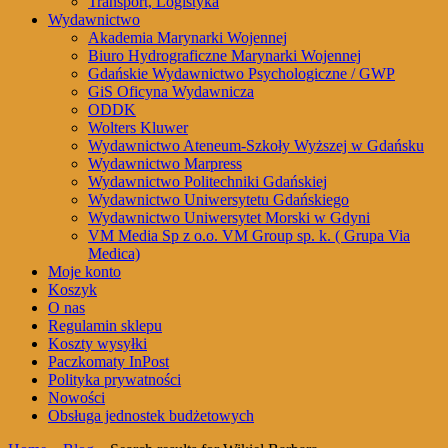
Transport, Logistyka
Wydawnictwo
Akademia Marynarki Wojennej
Biuro Hydrograficzne Marynarki Wojennej
Gdańskie Wydawnictwo Psychologiczne / GWP
GiS Oficyna Wydawnicza
ODDK
Wolters Kluwer
Wydawnictwo Ateneum-Szkoły Wyższej w Gdańsku
Wydawnictwo Marpress
Wydawnictwo Politechniki Gdańskiej
Wydawnictwo Uniwersytetu Gdańskiego
Wydawnictwo Uniwersytet Morski w Gdyni
VM Media Sp z o.o. VM Group sp. k. ( Grupa Via
Medica)
Moje konto
Koszyk
O nas
Regulamin sklepu
Koszty wysyłki
Paczkomaty InPost
Polityka prywatności
Nowości
Obsługa jednostek budżetowych