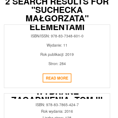
2 SEARCH RESULTS FOR
"SUCHECKA
MATEMATYKA
MAŁGORZATA"
PODSTAWY Z
ELEMENTAMI
MATEMATYKI WYŻSZEJ
ISBN/ISSN:
978-83-7348-601-0
2018-02-18
ADMIN3992
0
Wydanie:
11
Rok publikacji:
2019
Stron:
284
READ MORE
OBLICZA DOBROBYTU.
WYBRANE
ZAGADNIENIA. TOM III
ISBN: 978-83-7865-424-7
2017-12-04
ADMIN3992
0
Rok wydania: 2016
Liczba stron: 128