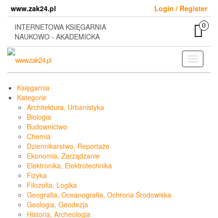
Skip
www.zak24.pl
Login / Register
to
the
0
INTERNETOWA KSIĘGARNIA
content
NAUKOWO - AKADEMICKA
Toggle
navigati
Księgarnia
Kategorie
Architektura, Urbanistyka
Biologia
Budownictwo
Chemia
Dziennikarstwo, Reportaże
Ekonomia, Zarządzanie
Elektronika, Elektrotechnika
Fizyka
Filozofia, Logika
Geografia, Oceanografia, Ochrona Środowiska
Geologia, Geodezja
Historia, Archeologia