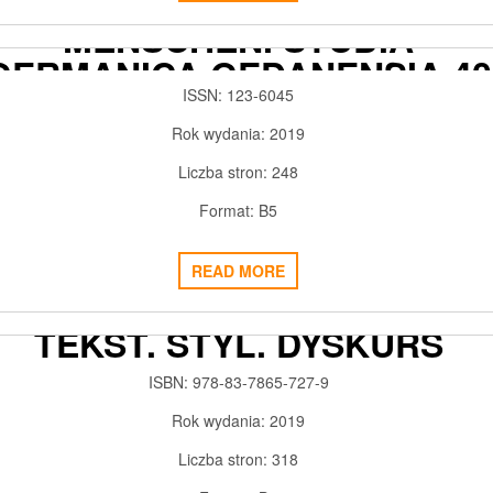
DAS (UN-)MENSCHLICHE IN
MENSCHEN. STUDIA
GERMANICA GEDANENSIA 40
ISSN: 123-6045
2020-03-13
ADMIN3992
0
Rok wydania: 2019
Liczba stron: 248
Format: B5
READ MORE
RZĄDEK SŁÓW. GRAMATYK
TEKST. STYL. DYSKURS
2019-06-18
ADMIN3992
0
ISBN: 978-83-7865-727-9
Rok wydania: 2019
Liczba stron: 318