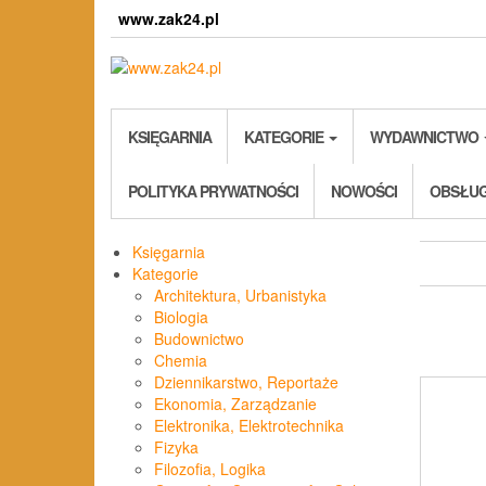
Skip
www.zak24.pl
to
the
content
KSIĘGARNIA
KATEGORIE
WYDAWNICTWO
POLITYKA PRYWATNOŚCI
NOWOŚCI
OBSŁUG
Księgarnia
Kategorie
Architektura, Urbanistyka
Biologia
P
Budownictwo
Chemia
Dziennikarstwo, Reportaże
Ekonomia, Zarządzanie
Elektronika, Elektrotechnika
Fizyka
Filozofia, Logika