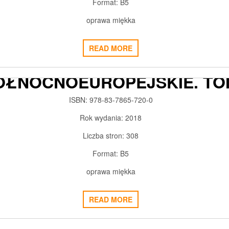
Format: B5
oprawa miękka
ALOGI O KULTURZE. KULTU
READ MORE
DIALOGU. STUDIA
ÓŁNOCNOEUROPEJSKIE. TO
V
ISBN: 978-83-7865-720-0
2018-11-14
ADMIN3992
0
Rok wydania: 2018
Liczba stron: 308
Format: B5
oprawa miękka
READ MORE
ŚWIATŁO I CIEMNOŚĆ.