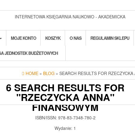
INTERNETOWA KSIĘGARNIA NAUKOWO - AKADEMICKA
MOJE KONTO
KOSZYK
O NAS
REGULAMIN SKLEPU
A JEDNOSTEK BUDŻETOWYCH
HOME
»
BLOG
» SEARCH RESULTS FOR RZECZYCKA
6 SEARCH RESULTS FOR
"RZECZYCKA ANNA"
RZEDSIĘBIORSTWO NA RYN
FINANSOWYM
2019-07-11
ADMIN3992
0
ISBN/ISSN:
978-83-7348-780-2
Wydanie:
1