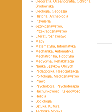
Geografia, Oceanografia, Ochrona
Środowiska
Geologia, Geodezja
Historia, Archeologia
Inżynieria
Językoznawstwo,
Przekładoznawstwo
Literaturoznawstwo
D
Mapy
Matematyka, Informatyka
Mechanika, Automatyka,
Mechatronika, Robotyka
Medycyna, Rehabilitacja
Nauka Języków Obcych
Pedagogika, Resocjalizacja
Politologia, Medioznawstwo
Prawo
Psychologia, Psychoterapia
Rachunkowość, Księgowość
Religia
Socjologia
Sztuka, Kultura
Technika Morska