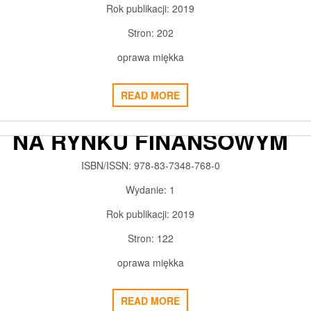
Rok publikacji:
2019
Stron:
202
oprawa miękka
READ MORE
ECYZJE PRZEDSIĘBIORSTW
NA RYNKU FINANSOWYM
2019-02-20
ADMIN3992
0
ISBN/ISSN:
978-83-7348-768-0
Wydanie:
1
Rok publikacji:
2019
Stron:
122
oprawa miękka
READ MORE