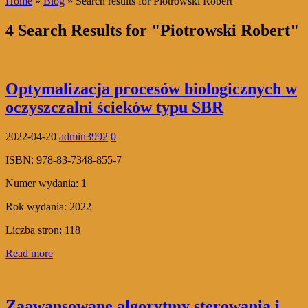
Home
»
Blog
» Search results for Piotrowski Robert
4 Search Results for "Piotrowski Robert"
Optymalizacja procesów biologicznych w
oczyszczalni ścieków typu SBR
2022-04-20
admin3992
0
ISBN:
978-83-7348-855-7
Numer wydania:
1
Rok wydania:
2022
Liczba stron:
118
Read more
Zaawansowane algorytmy sterowania i