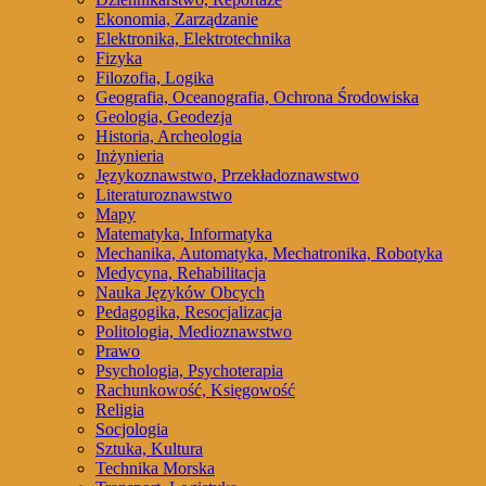
Ekonomia, Zarządzanie
Elektronika, Elektrotechnika
Fizyka
Filozofia, Logika
Geografia, Oceanografia, Ochrona Środowiska
Geologia, Geodezja
Historia, Archeologia
Inżynieria
Językoznawstwo, Przekładoznawstwo
Literaturoznawstwo
Mapy
Matematyka, Informatyka
Mechanika, Automatyka, Mechatronika, Robotyka
Medycyna, Rehabilitacja
Nauka Języków Obcych
Pedagogika, Resocjalizacja
Politologia, Medioznawstwo
Prawo
Psychologia, Psychoterapia
Rachunkowość, Księgowość
Religia
Socjologia
Sztuka, Kultura
Technika Morska