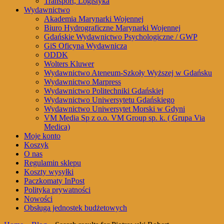
Transport, Logistyka
Wydawnictwo
Akademia Marynarki Wojennej
Biuro Hydrograficzne Marynarki Wojennej
Gdańskie Wydawnictwo Psychologiczne / GWP
GiS Oficyna Wydawnicza
ODDK
Wolters Kluwer
Wydawnictwo Ateneum-Szkoły Wyższej w Gdańsku
Wydawnictwo Marpress
Wydawnictwo Politechniki Gdańskiej
Wydawnictwo Uniwersytetu Gdańskiego
Wydawnictwo Uniwersytet Morski w Gdyni
VM Media Sp z o.o. VM Group sp. k. ( Grupa Via
Medica)
Moje konto
Koszyk
O nas
Regulamin sklepu
Koszty wysyłki
Paczkomaty InPost
Polityka prywatności
Nowości
Obsługa jednostek budżetowych