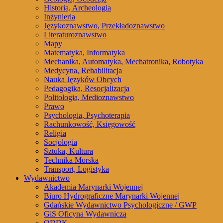
Historia, Archeologia
Inżynieria
Językoznawstwo, Przekładoznawstwo
Literaturoznawstwo
Mapy
Matematyka, Informatyka
Mechanika, Automatyka, Mechatronika, Robotyka
Medycyna, Rehabilitacja
Nauka Języków Obcych
Pedagogika, Resocjalizacja
Politologia, Medioznawstwo
Prawo
Psychologia, Psychoterapia
Rachunkowość, Księgowość
Religia
Socjologia
Sztuka, Kultura
Technika Morska
Transport, Logistyka
Wydawnictwo
Akademia Marynarki Wojennej
Biuro Hydrograficzne Marynarki Wojennej
Gdańskie Wydawnictwo Psychologiczne / GWP
GiS Oficyna Wydawnicza
ODDK