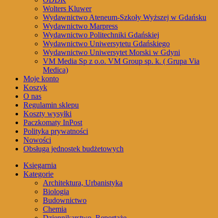
Wolters Kluwer
Wydawnictwo Ateneum-Szkoły Wyższej w Gdańsku
Wydawnictwo Marpress
Wydawnictwo Politechniki Gdańskiej
Wydawnictwo Uniwersytetu Gdańskiego
Wydawnictwo Uniwersytet Morski w Gdyni
VM Media Sp z o.o. VM Group sp. k. ( Grupa Via
Medica)
Moje konto
Koszyk
O nas
Regulamin sklepu
Koszty wysyłki
Paczkomaty InPost
Polityka prywatności
Nowości
Obsługa jednostek budżetowych
Księgarnia
Kategorie
Architektura, Urbanistyka
Biologia
Budownictwo
Chemia
Dziennikarstwo, Reportaże