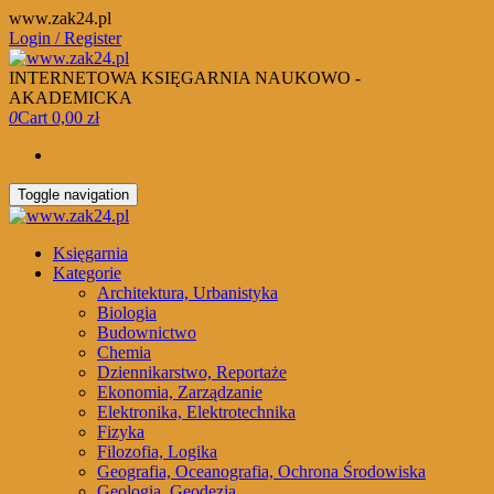
Skip
www.zak24.pl
to
Login / Register
the
content
INTERNETOWA KSIĘGARNIA NAUKOWO -
AKADEMICKA
0
Cart
0,00 zł
Toggle navigation
Księgarnia
Kategorie
Architektura, Urbanistyka
Biologia
Budownictwo
Chemia
Dziennikarstwo, Reportaże
Ekonomia, Zarządzanie
Elektronika, Elektrotechnika
Fizyka
Filozofia, Logika
Geografia, Oceanografia, Ochrona Środowiska
Geologia, Geodezja