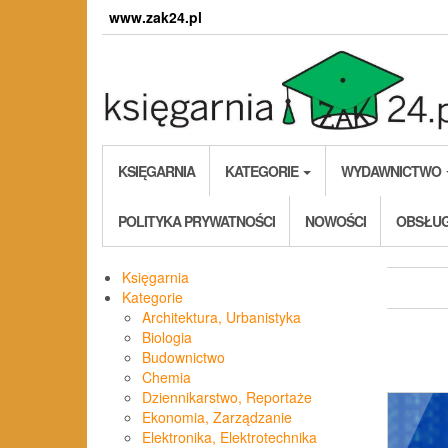
Skip
www.zak24.pl
to
the
content
KSIĘGARNIA
KATEGORIE
WYDAWNICTWO
POLITYKA PRYWATNOŚCI
NOWOŚCI
OBSŁUG
Księgarnia
Kategorie
Architektura, Urbanistyka
Biologia
Budownictwo
Chemia
Dziennikarstwo, Reportaże
Ekonomia, Zarządzanie
Elektronika, Elektrotechnika