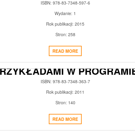
YSTEMIE MSC.MARC/MENTA
ISBN: 978-83-7348-597-6
2018-03-01
ADMIN3992
0
Wydanie: 1
Rok publikacji: 2015
Stron: 258
METODY NUMERYCZNE W
READ MORE
MECHANICE KONSTRUKCJI Z
RZYKŁADAMI W PROGRAMI
MATLAB
ISBN: 978-83-7348-363-7
2018-02-28
ADMIN3992
0
Rok publikacji: 2011
Stron: 140
READ MORE
AUTODESK ROBOT
STRUCTURAL ANALYSIS.