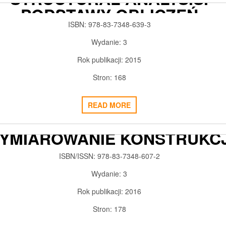
PODSTAWY OBLICZEŃ
ISBN: 978-83-7348-639-3
2018-02-28
ADMIN3992
0
Wydanie: 3
Rok publikacji: 2015
Stron: 168
ROBOT AUTODESK
READ MORE
STRUCTURAL ANALYSIS.
YMIAROWANIE KONSTRUKCJ
TALOWYCH I ŻELBETOWYCH
ISBN/ISSN:
978-83-7348-607-2
2018-02-19
ADMIN3992
0
Wydanie:
3
Rok publikacji:
2016
Stron:
178