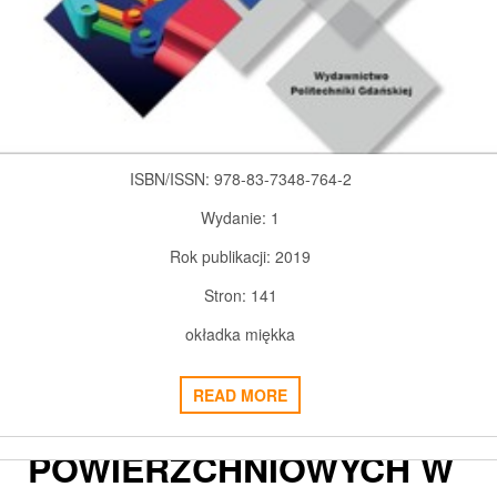
ISBN/ISSN:
978-83-7348-764-2
Wydanie:
1
Rok publikacji:
2019
Stron:
141
okładka miękka
PODSTAWY OBLICZEŃ
READ MORE
UKŁADÓW
POWIERZCHNIOWYCH W