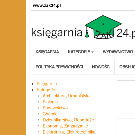
Skip
www.zak24.pl
to
the
content
KSIĘGARNIA
KATEGORIE
WYDAWNICTWO
POLITYKA PRYWATNOŚCI
NOWOŚCI
OBSŁUG
Księgarnia
Kategorie
Architektura, Urbanistyka
Biologia
Budownictwo
Chemia
Dziennikarstwo, Reportaże
Ekonomia, Zarządzanie
Elektronika, Elektrotechnika